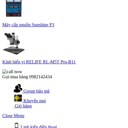
Máy cấp nguồn Sunshine P3
Kính hiển vi RELIFE RL-M5T Pro-B11
Gọi mua hàng
0982142434
Group báo giá
Khuyến mại
Giỏ hàng
Close Menu
Linh kiện điện thoại