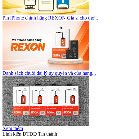
Pin iPhone chính hãng REXON Giá sỉ cho thợ...
Danh sách chuỗi đại lý ủy quyền và cửa hàng...
Xem thêm
Linh kiện ĐTDĐ Tín thành