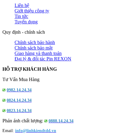
Liên hệ
Giới thiệu công ty
Tin tức
Tuyển dụng
Quy định - chính sách
Chính sách bảo hành
Chính sách bảo mật
Giao hàng và thanh toán
Đại lý & đối tác Pin REXON
HỖ TRỢ KHÁCH HÀNG
Tư Vấn Mua Hàng
0982.14.24.34
0824.14.24.34
0823.14.24.34
Phản ánh chất lượng:
0888.14.24.34
Email:
info@linhkiendtdd.vn