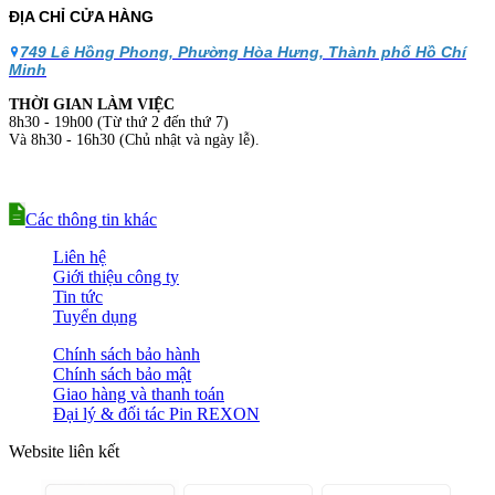
ĐỊA CHỈ CỬA HÀNG
749 Lê Hồng Phong, Phường Hòa Hưng, Thành phố Hồ Chí
Minh
THỜI GIAN LÀM VIỆC
8h30 - 19h00 (Từ thứ 2 đến thứ 7)
Và 8h30 - 16h30 (Chủ nhật và ngày lễ).
Các thông tin khác
Liên hệ
Giới thiệu công ty
Tin tức
Tuyển dụng
Chính sách bảo hành
Chính sách bảo mật
Giao hàng và thanh toán
Đại lý & đối tác Pin REXON
Website liên kết