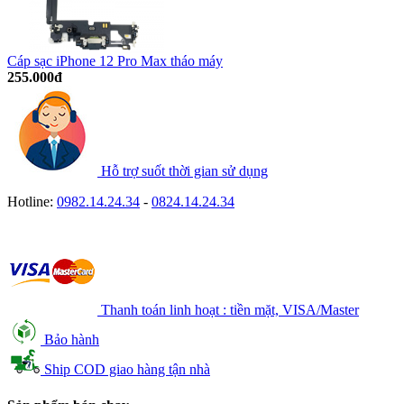
Cáp sạc iPhone 12 Pro Max tháo máy
255.000đ
Hỗ trợ suốt thời gian sử dụng
Hotline:
0982.14.24.34
-
0824.14.24.34
Thanh toán linh hoạt : tiền mặt, VISA/Master
Bảo hành
Ship COD giao hàng tận nhà