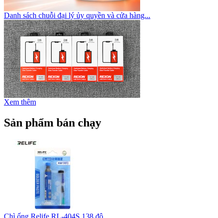
Danh sách chuỗi đại lý ủy quyền và cửa hàng...
Xem thêm
Sản phẩm bán chạy
Chì ống Relife RL-404S 138 độ