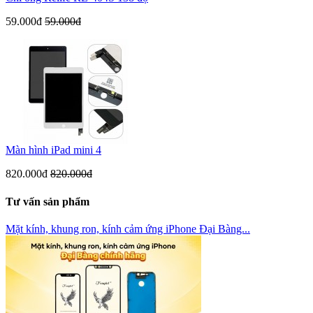
59.000đ
59.000đ
Màn hình iPad mini 4
820.000đ
820.000đ
Tư vấn sản phẩm
Mặt kính, khung ron, kính cảm ứng iPhone Đại Bàng...