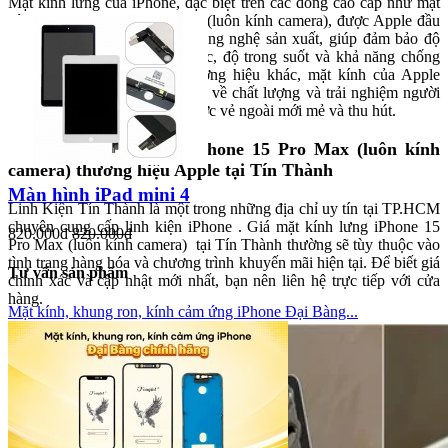
Mặt kính lưng của iPhone, đặc biệt trên các dòng cao cấp như mặt
kính lưng iPhone 15 Pro Max (luôn kính camera), được Apple đầu
tư kỹ lưỡng về chất liệu và công nghệ sản xuất, giúp đảm bảo độ
bền, khả năng chống trầy xước, độ trong suốt và khả năng chống
bám vân tay. So với các thương hiệu khác, mặt kính của Apple
thường được đánh giá cao hơn về chất lượng và trải nghiệm người
dùng, giúp thiết bị luôn giữ được vẻ ngoài mới mẻ và thu hút.
2. Giá mặt kính lưng iPhone 15 Pro Max (luôn kính
camera) thương hiệu Apple tại Tín Thành
Màn hình iPad mini 4
Linh Kiện Tín Thành là một trong những địa chỉ uy tín tại TP.HCM
chuyên cung cấp linh kiện iPhone . Giá mặt kính lưng iPhone 15
820.000đ
820.000đ
Pro Max (luôn kính camera) tại Tín Thành thường sẽ tùy thuộc vào
tình trạng hàng hóa và chương trình khuyến mãi hiện tại. Để biết giá
Tư vấn sản phẩm
chính xác và cập nhật mới nhất, bạn nên liên hệ trực tiếp với cửa
hàng.
Mặt kính, khung ron, kính cảm ứng iPhone Đại Bàng...