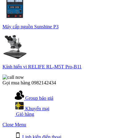
Máy cấp nguồn Sunshine P3
Kính hiển vi RELIFE RL-M5T Pro-B11
Gọi mua hàng
0982142434
Group báo giá
Khuyến mại
Giỏ hàng
Close Menu
Linh kiện điện thoại