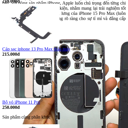
219.000đ
biệt, với dòng sản phẩm iPhone, Apple luôn chú trọng đến từng chi
tiết thiết kế và chất lượng linh kiện, nhằm mang lại trải nghiệm tốt
nhất cho người dùng.
Mặt kính lưng của iPhone 15 Pro Max (luôn
kính camera) là một minh chứng rõ ràng cho sự tỉ mỉ và đẳng cấp
trong thiết kế của Apple.
Cáp sạc iphone 13 Pro Max tháo máy
215.000đ
Bộ vỏ iPhone 11 Pro
250.000đ
Sản phẩm cùng phân khúc