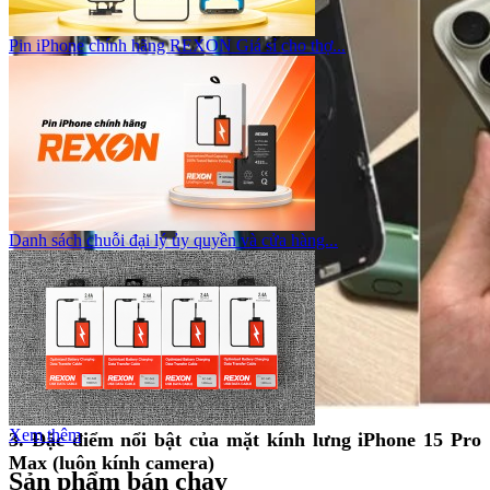
Pin iPhone chính hãng REXON Giá sỉ cho thợ...
Danh sách chuỗi đại lý ủy quyền và cửa hàng...
Xem thêm
3. Đặc điểm nổi bật của mặt kính lưng iPhone 15 Pro
Max (luôn kính camera)
Sản phẩm bán chạy