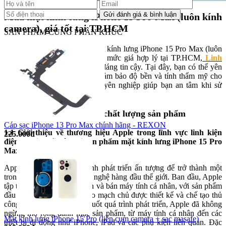
Mua mặt kính lưng iPhone 15 Pro Max (luôn kính
camera), giá tốt tại TP.HCM
SẢN PHẨM CÙNG PHÂN KHÚC
Nếu bạn đang cần tìm mua mặt kính lưng iPhone 15 Pro Max (luôn
kính camera) với sản phẩm và mức giá hợp lý tại TP.HCM,
Linh
Kiện Tín Thành
là lựa chọn đáng tin cậy. Tại đây, bạn có thể yên
tâm về chất lượng linh kiện, đảm bảo độ bền và tính thẩm mỹ cho
thiết bị, cùng với dịch vụ chuyên nghiệp giúp bạn an tâm khi sử
dụng.
1. Thương hiệu Apple và chất lượng sản phẩm
Cáp sạc iPhone 13 Pro Max chính hãng - REXON
1.1 Giới thiệu về thương hiệu Apple trong lĩnh vực linh kiện
225.000đ
điện thoại - nổi bật với sản phẩm mặt kính lưng iPhone 15 Pro
Max (luôn kính camera)
Apple đã trải qua hành trình phát triển ấn tượng để trở thành một
trong những tập đoàn công nghệ hàng đầu thế giới. Ban đầu, Apple
tập trung vào việc phát triển và bán máy tính cá nhân, với sản phẩm
đầu tiên là Apple I—một bo mạch chủ được thiết kế và chế tạo thủ
công bởi Wozniak. Trong suốt quá trình phát triển, Apple đã không
ngừng mở rộng danh mục sản phẩm, từ máy tính cá nhân đến các
Mặt kính lưng iPhone 15 Pro (liền cụm camera + sạc masafe)
thiết bị di động như iPhone, iPad và các phụ kiện liên quan. Đặc