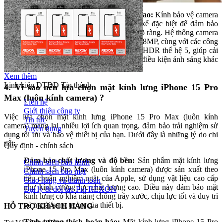
Tích hợp kính camera chất lượng cao:
Kính bảo vệ camera
trên iPhone 15 Pro Max được thiết kế đặc biệt để đảm bảo
chất lượng ảnh chụp luôn sắc nét và rõ ràng. Hệ thống camera
của thiết bị bao gồm cảm biến chính 48MP, cùng với các công
nghệ như Photonic Engine và Smart HDR thế hệ 5, giúp cải
thiện khả năng chụp ảnh trong nhiều điều kiện ánh sáng khác
nhau.
Xem thêm
Linh kiện ĐTDĐ Tín thành
4. Vì sao nên lựa chọn mặt kính lưng iPhone 15 Pro
Max (luôn kính camera) ?
Liên hệ
Giới thiệu công ty
Việc lựa chọn mặt kính lưng iPhone 15 Pro Max (luôn kính
Tin tức
camera) mang lại nhiều lợi ích quan trọng, đảm bảo trải nghiệm sử
Tuyển dụng
dụng tối ưu và bảo vệ thiết bị của bạn. Dưới đây là những lý do chi
tiết:
Quy định - chính sách
Đảm bảo chất lượng và độ bền:
Sản phẩm mặt kính lưng
Chính sách bảo hành
iPhone 15 Pro Max (luôn kính camera) được sản xuất theo
Chính sách bảo mật
tiêu chuẩn nghiêm ngặt của Apple, sử dụng vật liệu cao cấp
Giao hàng và thanh toán
như kính cường lực chất lượng cao. Điều này đảm bảo mặt
Đại lý & đối tác Pin REXON
kính lưng có khả năng chống trầy xước, chịu lực tốt và duy trì
vẻ ngoài sang trọng của thiết bị.
HỖ TRỢ KHÁCH HÀNG
Tính tương thích hoàn hảo:
Mặt kính lưng iPhone 15 Pro