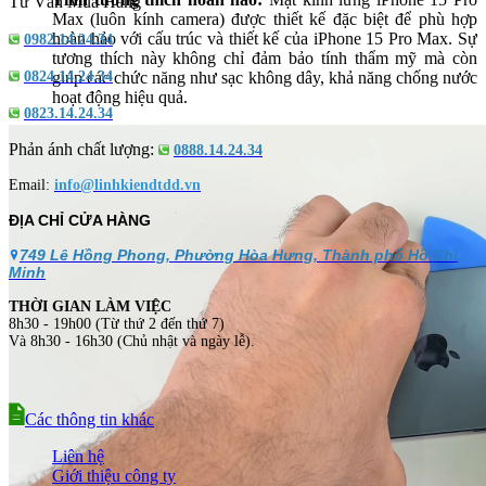
Tư Vấn Mua Hàng
Max (luôn kính camera) được thiết kế đặc biệt để phù hợp
hoàn hảo với cấu trúc và thiết kế của iPhone 15 Pro Max. Sự
0982.14.24.34
tương thích này không chỉ đảm bảo tính thẩm mỹ mà còn
giúp các chức năng như sạc không dây, khả năng chống nước
0824.14.24.34
hoạt động hiệu quả.
0823.14.24.34
Phản ánh chất lượng:
0888.14.24.34
Email:
info@linhkiendtdd.vn
ĐỊA CHỈ CỬA HÀNG
749 Lê Hồng Phong, Phường Hòa Hưng, Thành phố Hồ Chí
Minh
THỜI GIAN LÀM VIỆC
8h30 - 19h00 (Từ thứ 2 đến thứ 7)
Và 8h30 - 16h30 (Chủ nhật và ngày lễ).
Các thông tin khác
Liên hệ
Giới thiệu công ty