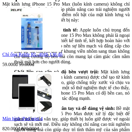
Mặt kính lưng iPhone 15 Pro Max (luôn kính camera) không chỉ
đóng vai trò bảo vệ mà còn góp phần nâng cao trải nghiệm người
dùng. Dưới đây là những đặc điểm nổi bật của mặt kính lưng và
cách bảo vệ kính camera của thiết bị này:
Thiết kế sang trọng và tinh tế:
Apple luôn chú trọng đến
thiết kế sản phẩm, và iPhone 15 Pro Max không phải là ngoại
lệ. Mặt kính lưng được thiết kế tinh tế, kết hợp hoàn hảo với
khung viền titan mới, tạo nên sự liền mạch và đẳng cấp cho
thiết bị. Sự chuyển đổi từ khung viền nhôm sang titan không
Chì ống Relife RL-404S 138 độ
chỉ tăng cường độ bền mà còn mang lại cảm giác cầm nắm
thoải mái hơn cho người dùng.
59.000đ
59.000đ
Chất liệu cao cấp và độ bền vượt trội:
Mặt kính lưng
iPhone 15 Pro Max (luôn kính camera) được chế tạo từ kính
cường lực chất lượng cao, giúp chống trầy xước và chịu va
đập hiệu quả. Tuy nhiên, một số thử nghiệm thực tế cho thấy,
mặc dù mặt kính lưng iPhone 15 Pro Max có độ bền cao, nó
vẫn có thể bị nứt vỡ dưới tác động mạnh.
Khả năng chống bám vân tay và dễ dàng vệ sinh:
Bề mặt
kính lưng của iPhone 15 Pro Max được xử lý đặc biệt để
Màn hình iPad mini 4
giảm thiểu dấu vân tay, giúp thiết bị luôn giữ được vẻ ngoài
sạch sẽ và mới mẻ. Điều này không chỉ nâng cao trải nghiệm
820.000đ
820.000đ
người dùng mà còn giúp duy trì tính thẩm mỹ của sản phẩm