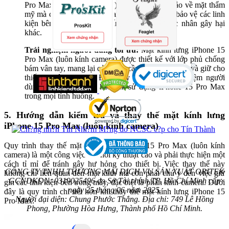
Pro Max (luôn kính camera) không chỉ đảm bảo về mặt thẩm
mỹ mà còn đóng vai trò quan trọng trong việc bảo vệ các linh
kiện bên trong khỏi bụi bẩn, nước và các tác nhân gây hại
khác.
Trải nghiệm người dùng tối ưu:
Mặt kính lưng iPhone 15
Pro Max (luôn kính camera) được thiết kế với lớp phủ chống
bám vân tay, mang lại cảm giác cầm nắm thoải mái và giữ cho
thiết bị luôn sạch sẽ. Điều này cải thiện trải nghiệm người
dùng, giúp bạn tự tin hơn khi sử dụng iPhone 15 Pro Max
trong mọi tình huống.
5. Hướng dẫn kiểm tra và thay thế mặt kính lưng
iPhone 15 Pro Max (luôn kính camera)
Quy trình thay thế mặt kính lưng iPhone 15 Pro Max (luôn kính
camera) là một công việc đòi hỏi kỹ thuật cao và phải thực hiện một
cách tỉ mỉ để tránh gây hư hỏng cho thiết bị. Việc thay thế này
CÔNG TY TNHH THƯƠNG MẠI DỊCH VỤ SẢN XUẤT ORITEK
không chỉ liên quan đến mặt kính mà còn phải chú ý đến việc giữ
GCNDKDN: 0319025496 do Sở Tài chính TP. Hồ Chí Minh cấp
gìn các linh kiện bên trong máy, đặc biệt là phần kính camera. Dưới
ngày 25 tháng 06 năm 2025.
đây là quy trình chi tiết hơn khi thay thế mặt kính lưng iPhone 15
Người đại diện: Chung Phước Thắng. Địa chỉ: 749 Lê Hồng
Pro Max:
Phong, Phường Hòa Hưng, Thành phố Hồ Chí Minh.