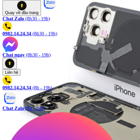
Quay về
đầu trang
Chat Zalo
(8h30 - 19h)
0982.14.24.34
(8h30 - 19h)
Chat ngay
(8h30 - 19h)
Liên hệ
0982.14.24.34
(8h - 19h)
Chat Zalo
(8h - 19h)