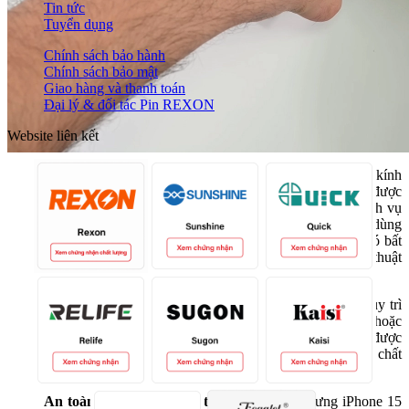
Tin tức
Tuyển dụng
Chính sách bảo hành
Chính sách bảo mật
Giao hàng và thanh toán
Đại lý & đối tác Pin REXON
Website liên kết
Bảo hành uy tín và hỗ trợ kỹ thuật:
Khi sử dụng mặt kính
lưng iPhone 15 Pro Max (luôn kính camera), bạn sẽ được
hưởng chế độ bảo hành từ Apple hoặc các trung tâm dịch vụ
ủy quyền. Điều này đảm bảo quyền lợi của người tiêu dùng
và giúp bạn yên tâm hơn trong quá trình sử dụng. Nếu có bất
kỳ vấn đề nào phát sinh, bạn sẽ nhận được hỗ trợ kỹ thuật
chuyên nghiệp và nhanh chóng.
Duy trì giá trị thiết bị:
Việc sử dụng linh kiện giúp duy trì
giá trị của iPhone, đặc biệt khi bạn có nhu cầu bán lại hoặc
trao đổi. Người mua thường đánh giá cao những thiết bị được
bảo trì và sửa chữa bằng linh kiện vì điều này đảm bảo chất
lượng và hiệu suất của sản phẩm.
An toàn và hiệu suất hoạt động:
Mặt kính lưng iPhone 15