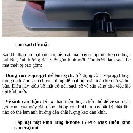
Làm sạch bề mặt
Sau khi tháo bỏ mặt kính cũ, bề mặt của máy sẽ bị dính keo cũ hoặc
bụi bẩn, ảnh hưởng đến việc gắn kính mới. Các bước làm sạch bề
mặt thiết bị bao gồm:
- Dùng cồn isopropyl để làm sạch:
Sử dụng cồn isopropyl hoặc
dung dịch làm sạch chuyên dụng để loại bỏ hoàn toàn keo cũ và bụi
bẩn. Điều này giúp bề mặt trở nên sạch sẽ và sẵn sàng cho việc lắp
đặt kính mới.
- Vệ sinh cẩn thận:
Dùng khăn mềm hoặc chổi nhỏ để vệ sinh các
góc cạnh của máy, đảm bảo không còn bụi bẩn hay bất kỳ chất liệu
nào có thể làm ảnh hưởng đến chất lượng keo dán kính.
Lắp đặt mặt kính lưng iPhone 15 Pro Max (luôn kính
camera) mới