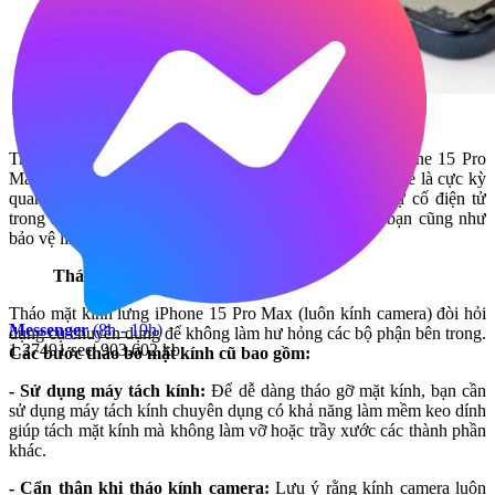
Tắt nguồn thiết bị
Trước khi bắt đầu quá trình thay thế mặt kính lưng iPhone 15 Pro
Max (luôn kính camera), việc tắt nguồn hoàn toàn iPhone là cực kỳ
quan trọng. Điều này giúp bảo vệ thiết bị khỏi các sự cố điện tử
trong suốt quá trình sửa chữa, đảm bảo an toàn cho bạn cũng như
bảo vệ linh kiện bên trong.
Tháo bỏ mặt kính cũ
Tháo mặt kính lưng iPhone 15 Pro Max (luôn kính camera) đòi hỏi
Messenger
(8h - 19h)
dụng cụ chuyên dụng để không làm hư hỏng các bộ phận bên trong.
1.27491 sec| 903.602 kb
Các bước tháo bỏ mặt kính cũ bao gồm:
- Sử dụng máy tách kính:
Để dễ dàng tháo gỡ mặt kính, bạn cần
sử dụng máy tách kính chuyên dụng có khả năng làm mềm keo dính
giúp tách mặt kính mà không làm vỡ hoặc trầy xước các thành phần
khác.
- Cẩn thận khi tháo kính camera:
Lưu ý rằng kính camera luôn