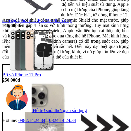
chỉ về mặt thẩm mỹ mà còn về độ bền và hiệu suất sử dụng. Apple
sử dụng kính cường lực cao cấp cho mặt lưng của iPhone, giúp tăng
khả năng chống trầy xước và chịu lực. Đặc biệt, từ dòng iPhone 12,
Apple đã giới thiệu công nghệ Ceramic Shield cho mặt trước, giúp
Cáp sạc iphone 13 Pro Max tháo máy
tăng độ bền gấp 4 lần so với kính thông thường. Tuy mặt kính lưng
215.000đ
không sử dụng Ceramic Shield, Apple vẫn liên tục cải thiện độ bền
và khả năng chống trầy xước qua từng thế hệ iPhone. Mặt kính lưng
iPhone 15 Pro Max (luôn kính camera) có độ trong suốt cao, giúp
hiển thị màu sắc chân thực và sắc nét. Điều này đặc biệt quan trọng
đối với các dòng iPhone có mặt lưng kính, vì nó giúp tôn lên vẻ đẹp
của màu sắc và thiết kế tổng thể của thiết bị.
Bộ vỏ iPhone 11 Pro
250.000đ
Hỗ trợ suốt thời gian sử dụng
Hotline:
0982.14.24.34
-
0824.14.24.34