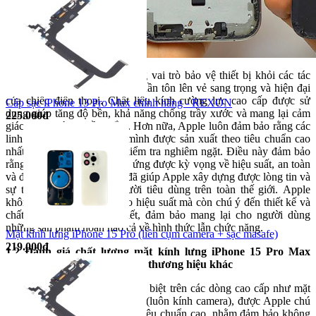
Sản phẩm này không chỉ đóng vai trò bảo vệ thiết bị khỏi các tác
động bên ngoài mà còn góp phần tôn lên vẻ sang trọng và hiện đại
của chiếc điện thoại. Chất liệu kính cường lực cao cấp được sử
Cáp sạc iPhone 13 Pro Max chính hãng - REXON
dụng giúp tăng độ bền, khả năng chống trầy xước và mang lại cảm
225.000đ
giác mượt mà khi cầm nắm.
Hơn nữa, Apple luôn đảm bảo rằng các
linh kiện và phụ kiện của mình được sản xuất theo tiêu chuẩn cao
nhất, thông qua quy trình kiểm tra nghiêm ngặt. Điều này đảm bảo
rằng mỗi sản phẩm đều đáp ứng được kỳ vọng về hiệu suất, an toàn
và độ bền. Sự cam kết này đã giúp Apple xây dựng được lòng tin và
sự trung thành từ phía người tiêu dùng trên toàn thế giới.
Apple
không chỉ đặt trọng tâm vào hiệu suất mà còn chú ý đến thiết kế và
chất lượng của từng chi tiết, đảm bảo mang lại cho người dùng
những sản phẩm hoàn hảo cả về hình thức lẫn chức năng.
Mặt kính lưng iPhone 15 Pro (liền cụm camera + sạc masafe)
219.000đ
1.2 Đánh giá chất lượng mặt kính lưng iPhone 15 Pro Max
(luôn kính camera) so với các thương hiệu khác
Mặt kính lưng của iPhone, đặc biệt trên các dòng cao cấp như mặt
kính lưng iPhone 15 Pro Max (luôn kính camera), được Apple chú
trọng thiết kế và sản xuất với tiêu chuẩn cao, nhằm đảm bảo không