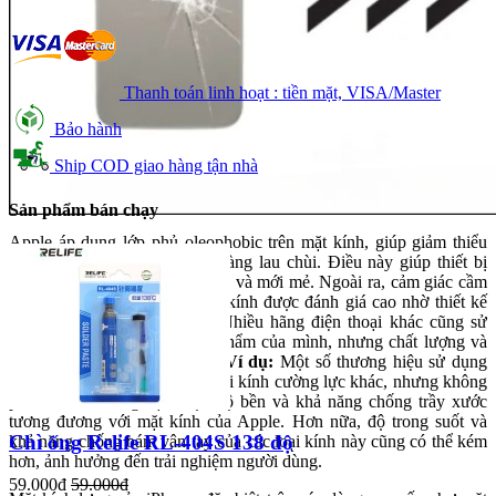
Thanh toán linh hoạt : tiền mặt, VISA/Master
Bảo hành
Ship COD giao hàng tận nhà
Sản phẩm bán chạy
Apple áp dụng lớp phủ oleophobic trên mặt kính, giúp giảm thiểu
việc bám dấu vân tay và dễ dàng lau chùi. Điều này giúp thiết bị
luôn giữ được vẻ ngoài sạch sẽ và mới mẻ. Ngoài ra, cảm giác cầm
nắm của iPhone với mặt lưng kính được đánh giá cao nhờ thiết kế
tinh tế và chất liệu cao cấp. Nhiều hãng điện thoại khác cũng sử
dụng mặt lưng kính cho sản phẩm của mình, nhưng chất lượng và
công nghệ có thể khác nhau.
Ví dụ:
Một số thương hiệu sử dụng
kính Gorilla Glass hoặc các loại kính cường lực khác, nhưng không
phải lúc nào cũng đạt được độ bền và khả năng chống trầy xước
tương đương với mặt kính của Apple. Hơn nữa, độ trong suốt và
Chì ống Relife RL-404S 138 độ
khả năng chống bám vân tay của các loại kính này cũng có thể kém
hơn, ảnh hưởng đến trải nghiệm người dùng.
59.000đ
59.000đ