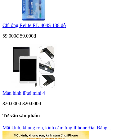
Chì ống Relife RL-404S 138 độ
59.000đ
59.000đ
Màn hình iPad mini 4
820.000đ
820.000đ
Tư vấn sản phẩm
Mặt kính, khung ron, kính cảm ứng iPhone Đại Bàng...