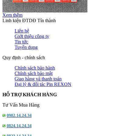
Xem thêm
Linh kiện ĐTDĐ Tín thành
Liên hệ
Giới thiệu công ty
Tin tức
Tuyển dụng
Quy định - chính sách
Chính sách bảo hành
Chính sách bảo mật
Giao hàng và thanh toán
Đại lý & đối tác Pin REXON
HỖ TRỢ KHÁCH HÀNG
Tư Vấn Mua Hàng
0982.14.24.34
0824.14.24.34