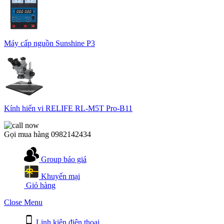
Máy cấp nguồn Sunshine P3
Kính hiển vi RELIFE RL-M5T Pro-B11
Gọi mua hàng
0982142434
Group báo giá
Khuyến mại
Giỏ hàng
Close Menu
Linh kiện điện thoại