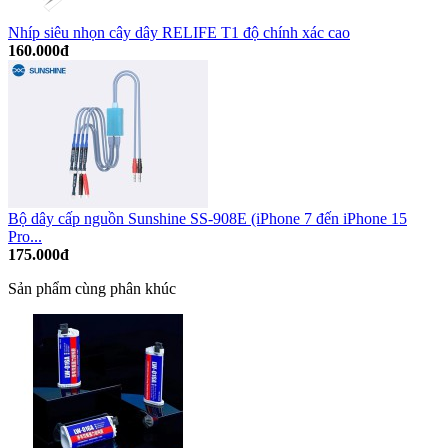
Nhíp siêu nhọn cây dây RELIFE T1 độ chính xác cao
160.000đ
Bộ dây cấp nguồn Sunshine SS-908E (iPhone 7 đến iPhone 15
Pro...
175.000đ
Sản phẩm cùng phân khúc