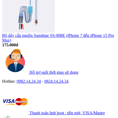
Bộ dây cấp nguồn Sunshine SS-908E (iPhone 7 đến iPhone 15 Pro
Max)
175.000đ
Hỗ trợ suốt thời gian sử dụng
Hotline:
0982.14.24.34
-
0824.14.24.34
Thanh toán linh hoạt : tiền mặt, VISA/Master