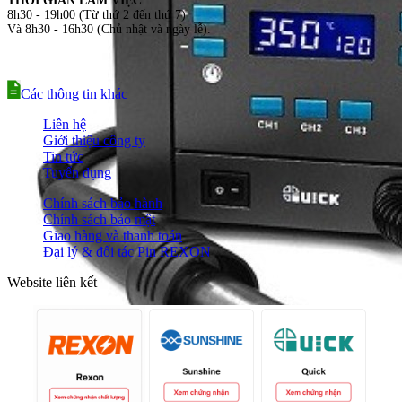
THỜI GIAN LÀM VIỆC
8h30 - 19h00 (Từ thứ 2 đến thứ 7)
Và 8h30 - 16h30 (Chủ nhật và ngày lễ).
Các thông tin khác
Liên hệ
Giới thiệu công ty
Tin tức
Tuyển dụng
Chính sách bảo hành
Chính sách bảo mật
Giao hàng và thanh toán
Đại lý & đối tác Pin REXON
Website liên kết