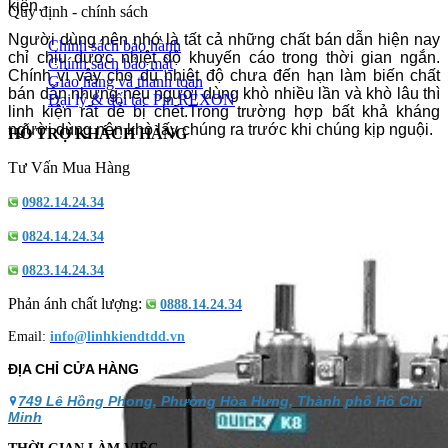
kiện.
Quy định - chính sách
Người dùng nên nhớ là tất cả những chất bán dẫn hiện nay
Chính sách bảo hành
chỉ chịu được nhiệt độ khuyến cáo trong thời gian ngắn.
Chính sách bảo mật
Chính vì vậy cho dù nhiệt độ chưa đến hạn làm biến chất
Giao hàng và thanh toán
bán dẫn nhưng nếu người dùng khò nhiều lần và khò lâu thì
Đại lý & đối tác Pin REXON
linh kiện rất dễ bị chết.Trong trường hợp bất khả kháng
người dùng nên khò lấy chúng ra trước khi chúng kịp nguội.
HỖ TRỢ KHÁCH HÀNG
Tư Vấn Mua Hàng
0982.14.24.34
0824.14.24.34
0823.14.24.34
Phản ánh chất lượng:
0888.14.24.34
Email:
info@linhkiendtdd.vn
ĐỊA CHỈ CỬA HÀNG
749 Lê Hồng Phong, Phường Hòa Hưng, Thành phố Hồ Chí
Minh