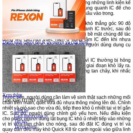
không quét trên bề mặt và làm loang sang những linh kiện kế
bên.. Chú ý là phải khò vát nghiêng xung quanh IC để cho
dung dịch nhựa thông có thể dẫn nhiệt sâu vào trong.
Khi thiếc đã nóng già thì chuyển đầu khò thẳng góc 90 độ
hướng lên trên, khò tròn đều xung quanh IC trước, sau đó
thu dần vòng khò sao cho nhiệt tản đều bề mặt chúng để tác
dụng lên các mối thiếc nằm ở trung tâm IC đến khi nhựa
Danh sách chuỗi đại lý ủy quyền và cửa hàng...
thông sôi đùn và IC trồi lên, tiếp theo người dùng dụng cụ
nhấc linh kiện ra.
Kỹ năng này vô cùng quan trọng, bởi vì IC thường bị hỏng
do nhiệt vùng trung tâm quá cao trong giai đoạn khò lấy ra.
Tất nhiên, nếu nhiệt thấp thì thiếc không tan chảy, khi nhấc
IC sẽ kéo theo cả mạch in.
Giai đoạn 2: Gắn linh kiện vào
Xem thêm
Trước tiên, người dùng cần làm vệ sinh thật sạch những mối
Linh kiện ĐTDĐ Tín thành
chân trên main, quét vừa đủ nhựa thông mỏng lên đó. Chỉnh
nhiệt và gió sao cho vừa đủ, tiếp theo khò ủ nhiệt tại vị trí gắn
Liên hệ
IC. Sau đó, người dùng chỉnh gió yếu hơn. Nếu điều kiện
Giới thiệu công ty
cho phép, người dùng lật bụng IC khò ủ nhiệt tiếp vào những
Tin tức
vị trí vừa làm chân cho nóng, sau đó đặt IC đúng vị trí và
Tuyển dụng
quay dần đều máy khò Quick K8 từ cạnh ngoài vào giữa linh