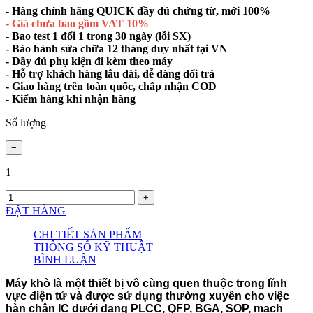
- Hàng chính hãng QUICK đầy đủ chứng từ, mới 100%
- Giá chưa bao gồm VAT 10%
- Bao test 1 đổi 1 trong 30 ngày (lỗi SX)
- Bảo hành sửa chữa 12 tháng duy nhất tại VN
- Đầy đủ phụ kiện đi kèm theo máy
- Hỗ trợ khách hàng lâu dài, dễ dàng đổi trả
- Giao hàng trên toàn quốc, chấp nhận COD
- Kiểm hàng khi nhận hàng
Số lượng
1
ĐẶT HÀNG
CHI TIẾT SẢN PHẨM
THÔNG SỐ KỸ THUẬT
BÌNH LUẬN
Máy khò là một thiết bị vô cùng quen thuộc trong lĩnh
vực điện tử và được sử dụng thường xuyên cho việc
hàn chân IC dưới dạng PLCC, QFP, BGA, SOP, mạch