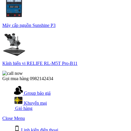
Máy cấp nguồn Sunshine P3
Kính hiển vi RELIFE RL-M5T Pro-B11
Gọi mua hàng
0982142434
Group báo giá
Khuyến mại
Giỏ hàng
Close Menu
Linh kiện điện thoại