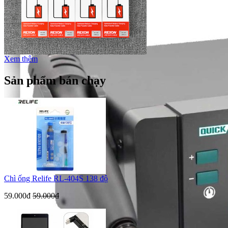
Xem thêm
Sản phẩm bán chạy
Chì ống Relife RL-404S 138 độ
59.000đ
59.000đ