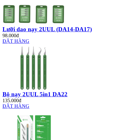
Lưỡi dao nạy 2UUL (DA14-DA17)
98.000đ
ĐẶT HÀNG
Bộ nạy 2UUL 5in1 DA22
135.000đ
ĐẶT HÀNG