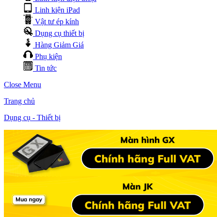
Linh kiện iPad
Vật tư ép kính
Dụng cụ thiết bị
Hàng Giảm Giá
Phụ kiện
Tin tức
Close Menu
Trang chủ
Dụng cụ - Thiết bị