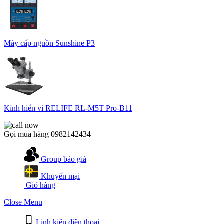
Máy cấp nguồn Sunshine P3
Kính hiển vi RELIFE RL-M5T Pro-B11
Gọi mua hàng
0982142434
Group báo giá
Khuyến mại
Giỏ hàng
Close Menu
Linh kiện điện thoại