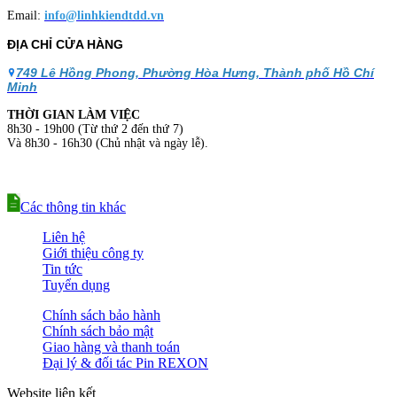
Email:
info@linhkiendtdd.vn
ĐỊA CHỈ CỬA HÀNG
749 Lê Hồng Phong, Phường Hòa Hưng, Thành phố Hồ Chí
Minh
THỜI GIAN LÀM VIỆC
8h30 - 19h00 (Từ thứ 2 đến thứ 7)
Và 8h30 - 16h30 (Chủ nhật và ngày lễ).
Các thông tin khác
Liên hệ
Giới thiệu công ty
Tin tức
Tuyển dụng
Chính sách bảo hành
Chính sách bảo mật
Giao hàng và thanh toán
Đại lý & đối tác Pin REXON
Website liên kết