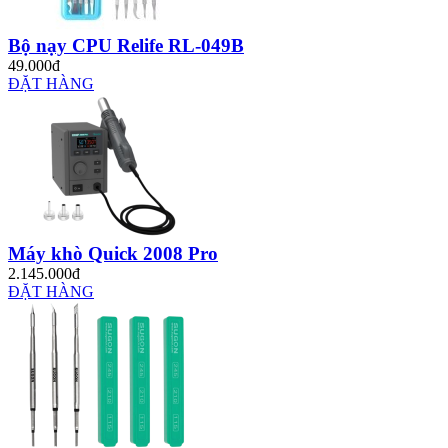
Bộ nạy CPU Relife RL-049B
49.000đ
ĐẶT HÀNG
Máy khò Quick 2008 Pro
2.145.000đ
ĐẶT HÀNG