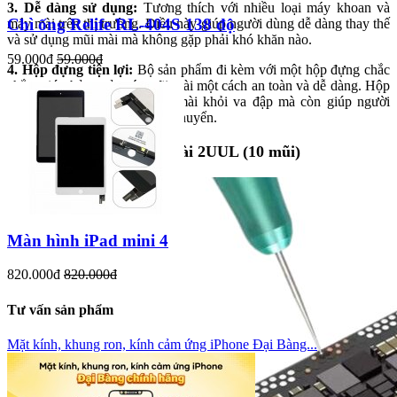
3. Dễ dàng sử dụng:
Tương thích với nhiều loại máy khoan và
Chì ống Relife RL-404S 138 độ
máy mài trên thị trường. Điều này giúp người dùng dễ dàng thay thế
và sử dụng mũi mài mà không gặp phải khó khăn nào.
59.000đ
59.000đ
4. Hộp đựng tiện lợi:
Bộ sản phẩm đi kèm với một hộp đựng chắc
chắn, giúp bảo quản các mũi mài một cách an toàn và dễ dàng. Hộp
đựng không chỉ bảo vệ mũi mài khỏi va đập mà còn giúp người
dùng dễ dàng tổ chức và vận chuyển.
Công dụng của bộ mũi mài 2UUL (10 mũi)
Màn hình iPad mini 4
820.000đ
820.000đ
Tư vấn sản phẩm
Mặt kính, khung ron, kính cảm ứng iPhone Đại Bàng...