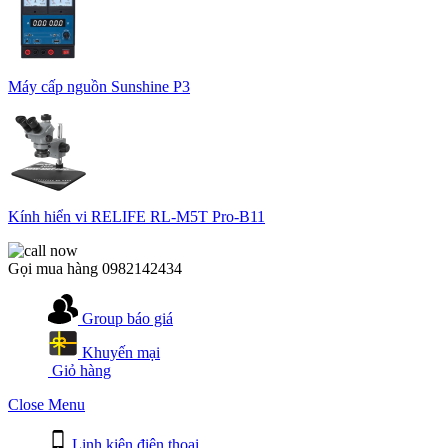
Máy cấp nguồn Sunshine P3
Kính hiển vi RELIFE RL-M5T Pro-B11
Gọi mua hàng
0982142434
Group báo giá
Khuyến mại
Giỏ hàng
Close Menu
Linh kiện điện thoại