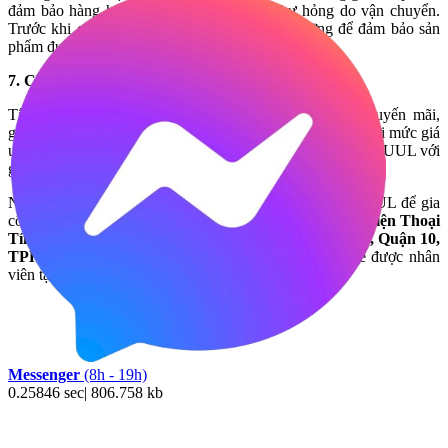
đảm bảo hàng hóa đến tay bạn không bị hư hỏng do vận chuyển.
Trước khi gửi hàng, Tín Thành kiểm tra kỹ lưỡng để đảm bảo sản
phẩm được đóng gói chắc chắn, bảo vệ tối đa.
7. Chương trình khuyến mãi hấp dẫn
Tín Thành thường xuyên tổ chức các chương trình khuyến mãi,
giúp khách hàng mua được những sản phẩm chất lượng với mức giá
ưu đãi. Đây là cơ hội tuyệt vời để bạn sở hữu Bộ mũi mài 2UUL với
giá phải chăng nhất.
Nếu bạn đang tìm kiếm một công cụ như bộ mũi mài 2UUL để gia
công chất lượng với giá hợp lý, hãy đến với
Linh Kiện Điện Thoại
Tín Thành
tại địa chỉ
749 Lê Hồng Phong, Phường 12, Quận 10,
TPHCM
, hoặc gọi ngay đến hotline
0982.14.24.34
để được nhân
viên tại đây tư vấn và hỗ trợ nhanh chóng.
Messenger
(8h - 19h)
0.25846 sec| 806.758 kb