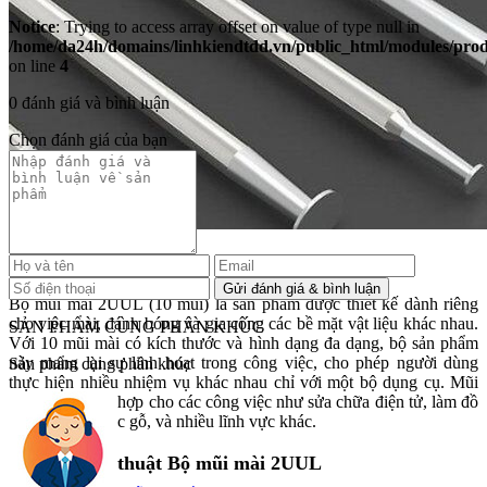
Notice
: Trying to access array offset on value of type null in
/home/da24h/domains/linhkiendtdd.vn/public_html/modules/produc
on line
4
0 đánh giá và bình luận
Chọn đánh giá của bạn
Giới thiệu sản phẩm Bộ mũi mài 2UUL
Bộ mũi mài 2UUL (10 mũi) là sản phẩm được thiết kế dành riêng
cho việc mài, đánh bóng và gia công các bề mặt vật liệu khác nhau.
SẢN PHẨM CÙNG PHÂN KHÚC
Với 10 mũi mài có kích thước và hình dạng đa dạng, bộ sản phẩm
này mang lại sự linh hoạt trong công việc, cho phép người dùng
Sản phẩm cùng phân khúc
thực hiện nhiều nhiệm vụ khác nhau chỉ với một bộ dụng cụ. Mũi
mài 2UUL phù hợp cho các công việc như sửa chữa điện tử, làm đồ
thủ công, chế tác gỗ, và nhiều lĩnh vực khác.
Thông số kỹ thuật Bộ mũi mài 2UUL