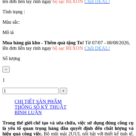
lên đơn liền tay rinh ngay
bộ sạc REXON
Chốt DEAL!
Tình trạng :
Màu sắc:
Mô tả
Mua hàng giá kho - Thêm quà tặng To!
Từ 07/07 - 08/08/2026,
lên đơn liền tay rinh ngay
bộ sạc REXON
Chốt DEAL!
Số lượng
1
CHI TIẾT SẢN PHẨM
THÔNG SỐ KỸ THUẬT
BÌNH LUẬN
Trong thế giới chế tạo và sửa chữa, việc sử dụng đúng công cụ
là yếu tố quan trọng hàng đầu quyết định đến chất lượng và
hiệu quả công việc.
Bộ mũi mài 2UUL nổi bật với thiết kế tinh tế,