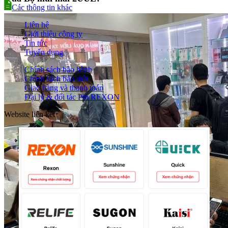
Các thông tin khác
Liên hệ
Giới thiệu công ty
Tin tức
Tuyển dụng
Chính sách bảo hành
Chính sách bảo mật
Giao hàng và thanh toán
Đại lý & đối tác Pin REXON
Website liên kết