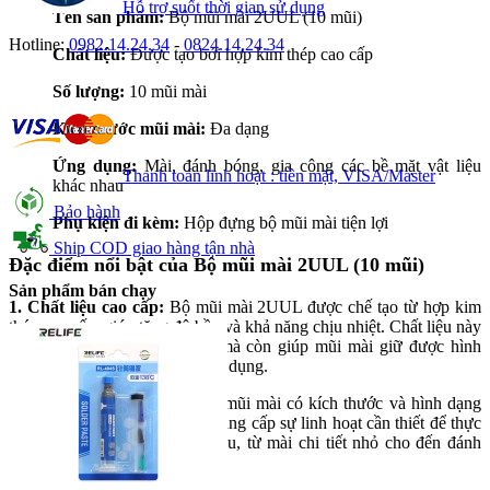
Hỗ trợ suốt thời gian sử dụng
Tên sản phẩm:
Bộ mũi mài 2UUL (10 mũi)
Hotline:
0982.14.24.34
-
0824.14.24.34
Chất liệu:
Được tạo bởi hợp kim thép cao cấp
Số lượng:
10 mũi mài
Kích thước mũi mài:
Đa dạng
Ứng dụng:
Mài, đánh bóng, gia công các bề mặt vật liệu
Thanh toán linh hoạt : tiền mặt, VISA/Master
khác nhau
Bảo hành
Phụ kiện đi kèm:
Hộp đựng bộ mũi mài tiện lợi
Ship COD giao hàng tận nhà
Đặc điểm nổi bật của Bộ mũi mài 2UUL (10 mũi)
Sản phẩm bán chạy
1. Chất liệu cao cấp:
Bộ mũi mài 2UUL được chế tạo từ hợp kim
thép cao cấp, giúp tăng độ bền và khả năng chịu nhiệt. Chất liệu này
không chỉ đảm bảo độ cứng mà còn giúp mũi mài giữ được hình
dạng tốt trong suốt quá trình sử dụng.
2. Thiết kế đa dạng:
Với 10 mũi mài có kích thước và hình dạng
khác nhau, bộ sản phẩm này cung cấp sự linh hoạt cần thiết để thực
hiện nhiều công việc khác nhau, từ mài chi tiết nhỏ cho đến đánh
bóng các bề mặt lớn.