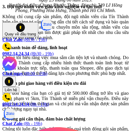
Người đại diện: Chung Phước Thắng. Địa chỉ: 749 Lê Hồng
3. Đội ngũ nhân viên giàu kinh nghiệm và tận tình
Phong, Phường Hòa Hưng, Thành phố Hồ Chí Minh.
Không chỉ cung cấp sản phẩm, đội ngũ nhân viên của Tín Thành
luôn sẵn sàng tư vấn, hướng dẫn chi tiết cách sử dụng và bảo quản
sản phẩm. Với sự am hiểu chuyên môn sâu rộng, nhân viên của
chúng tôi sẽ giúp bạn tìm được giải pháp tốt nhất cho nhu cầu sửa
Quay về
đầu trang
chữa và gia công của mình.
Chat Zalo
(8h30 - 19h)
4. Thanh toán dễ dàng, linh hoạt
0982.14.24.34
(8h30 - 19h)
Chúng tôi hiểu rằng việc mua sắm cần tiện lợi và nhanh chóng. Do
đó, Tín Thành cung cấp nhiều hình thức thanh toán linh hoạt: từ
chuyển khoản trực tiếp, thanh toán qua Shopee, đến giao dịch tại
cửa hàng. Bạn có thể dễ dàng lựa chọn phương thức phù hợp nhất.
Chat ngay
(8h30 - 19h)
5. Miễn phí giao hàng với điều kiện ưu đãi
Liên hệ
Nếu đơn hàng của bạn có giá trị từ 500.000 đồng trở lên và giao
trong phạm vi 5km, Tín Thành sẽ miễn phí vận chuyển. Điều này
giúp bạn tiết kiệm thời gian và chi phí mà vẫn nhận được sản phẩm
0982.14.24.34
(8h - 19h)
chất lượng ngay tại nhà.
6. Đóng gói cẩn thận, đảm bảo chất lượng
Chat Zalo
(8h - 19h)
Chúng tôi luôn đặc biệt chú trọng đến quá trình đóng gói sản phẩm,