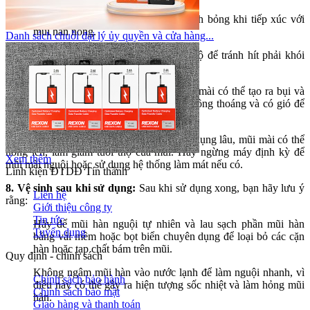
Sử dụng găng tay cách nhiệt để tránh bỏng khi tiếp xúc với
mũi hàn nóng.
Danh sách chuỗi đại lý ủy quyền và cửa hàng...
Mang khẩu trang hoặc mặt nạ bảo hộ để tránh hít phải khói
hàn và bụi.
6. Làm việc ở nơi thoáng mát:
Quá trình mài có thể tạo ra bụi và
nhiệt, do đó nên làm việc trong khu vực thông thoáng và có gió để
tránh tích tụ bụi và nhiệt độ quá cao.
7. Làm mát mũi mài:
Trong quá trình sử dụng lâu, mũi mài có thể
nóng lên, làm giảm tuổi thọ của mũi. Hãy ngừng máy định kỳ để
Xem thêm
mũi mài nguội hoặc sử dụng hệ thống làm mát nếu có.
Linh kiện ĐTDĐ Tín thành
8. Vệ sinh sau khi sử dụng:
Sau khi sử dụng xong, bạn hãy lưu ý
Liên hệ
rằng:
Giới thiệu công ty
Tin tức
Hãy để mũi hàn nguội tự nhiên và lau sạch phần mũi hàn
Tuyển dụng
bằng vải mềm hoặc bọt biển chuyên dụng để loại bỏ các cặn
hàn hoặc tạp chất bám trên mũi.
Quy định - chính sách
Không ngâm mũi hàn vào nước lạnh để làm nguội nhanh, vì
Chính sách bảo hành
điều này có thể gây ra hiện tượng sốc nhiệt và làm hỏng mũi
Chính sách bảo mật
hàn.
Giao hàng và thanh toán