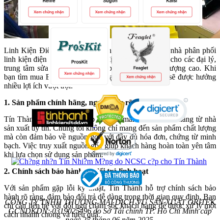
Linh Kiện Điện Thoại Tín Thành không chỉ là một nhà phân phối
linh kiện điện tử, mà còn là một địa chỉ tin cậy dành cho các đại lý,
trung tâm sửa chữa với các sản phẩm uy tín, chất lượng cao. Khi
bạn tìm mua Bộ mũi mài 2UUL tại Tín Thành, bạn sẽ được hưởng
nhiều lợi ích vượt trội:
1. Sản phẩm chính hãng, nguồn gốc rõ ràng
Tín Thành cam kết cung cấp Bộ mũi mài 2UUL chính hãng từ nhà
sản xuất uy tín. Chúng tôi không chỉ mang đến sản phẩm chất lượng
mà còn đảm bảo về nguồn gốc với đầy đủ hóa đơn, chứng từ minh
bạch. Việc truy xuất nguồn gốc giúp khách hàng hoàn toàn yên tâm
khi lựa chọn sử dụng sản phẩm.
2. Chính sách bảo hành và đổi trả linh hoạt
Với sản phẩm gặp lỗi kỹ thuật, Tín Thành hỗ trợ chính sách bảo
hành rõ ràng, đảm bảo đổi trả dễ dàng trong thời gian quy định. Bạn
CÔNG TY TNHH THƯƠNG MẠI DỊCH VỤ SẢN XUẤT ORITEK
chỉ cần liên hệ với đội ngũ chăm sóc khách hàng để được xử lý một
GCNDKDN: 0319025496 do Sở Tài chính TP. Hồ Chí Minh cấp
cách nhanh chóng và hiệu quả.
ngày 25 tháng 06 năm 2025.