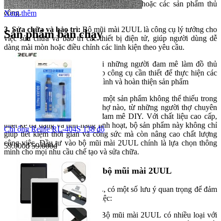
nhỏ trong các thiết bị điện tử, máy móc, hoặc các sản phẩm thủ
công.
Xem thêm
3. Sửa chữa và bảo trì:
Bộ mũi mài 2UUL là công cụ lý tưởng cho
Sản phẩm bán chạy
việc sửa chữa và bảo trì các thiết bị điện tử, giúp người dùng dễ
dàng mài mòn hoặc điều chỉnh các linh kiện theo yêu cầu.
4. Chế tác thủ công:
Đối với những người đam mê làm đồ thủ
công, bộ mũi mài này cung cấp công cụ cần thiết để thực hiện các
công việc như chạm khắc, tạo hình và hoàn thiện sản phẩm
Bộ mũi mài 2UUL (10 mũi) là một sản phẩm không thể thiếu trong
bộ công cụ của bất kỳ người thợ nào, từ những người thợ chuyên
nghiệp cho đến những người đam mê DIY. Với chất liệu cao cấp,
thiết kế đa dạng và tính năng linh hoạt, bộ sản phẩm này không chỉ
Chì ống Relife RL-404S 138 độ
giúp tiết kiệm thời gian và công sức mà còn nâng cao chất lượng
công việc. Đầu tư vào bộ mũi mài 2UUL chính là lựa chọn thông
59.000đ
59.000đ
minh cho mọi nhu cầu chế tạo và sửa chữa.
Những lưu ý khi sử dụng bộ mũi mài 2UUL
Khi sử dụng bộ mũi mài 2UUL, có một số lưu ý quan trọng để đảm
bảo an toàn và hiệu quả công việc:
1. Chọn đúng loại mũi mài:
Bộ mũi mài 2UUL có nhiều loại với