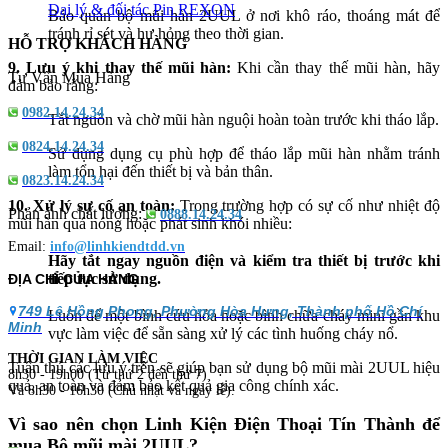
Đại lý & đối tác Pin REXON
Bảo quản bộ mũi hàn 2UUL ở nơi khô ráo, thoáng mát để
tránh rỉ sét và hư hỏng theo thời gian.
HỖ TRỢ KHÁCH HÀNG
9. Lưu ý khi thay thế mũi hàn:
Khi cần thay thế mũi hàn, hãy
Tư Vấn Mua Hàng
đảm bảo rằng:
0982.14.24.34
Tắt nguồn và chờ mũi hàn nguội hoàn toàn trước khi tháo lắp.
0824.14.24.34
Sử dụng dụng cụ phù hợp để tháo lắp mũi hàn nhằm tránh
làm tổn hại đến thiết bị và bản thân.
0823.14.24.34
10. Xử lý sự cố an toàn:
Trong trường hợp có sự cố như nhiệt độ
Phản ánh chất lượng:
0888.14.24.34
mũi hàn quá nóng hoặc phát sinh khói nhiều:
Email:
info@linhkiendtdd.vn
Hãy tắt ngay nguồn điện và kiểm tra thiết bị trước khi
tiếp tục sử dụng.
ĐỊA CHỈ CỬA HÀNG
749 Lê Hồng Phong, Phường Hòa Hưng, Thành phố Hồ Chí
Luôn để một bình cứu hỏa hoặc bình chữa cháy mini gần khu
Minh
vực làm việc để sẵn sàng xử lý các tình huống cháy nổ.
THỜI GIAN LÀM VIỆC
Tuân thủ các lưu ý trên sẽ giúp bạn sử dụng bộ mũi mài 2UUL hiệu
8h30 - 19h00 (Từ thứ 2 đến thứ 7)
quả, an toàn và đảm bảo kết quả gia công chính xác.
Và 8h30 - 16h30 (Chủ nhật và ngày lễ).
Vì sao nên chọn Linh Kiện Điện Thoại Tín Thành để
mua Bộ mũi mài 2UUL?