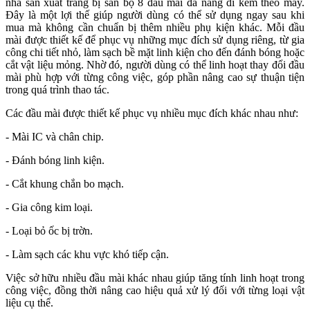
nhà sản xuất trang bị sẵn bộ 8 đầu mài đa năng đi kèm theo máy.
Đây là một lợi thế giúp người dùng có thể sử dụng ngay sau khi
mua mà không cần chuẩn bị thêm nhiều phụ kiện khác. Mỗi đầu
mài được thiết kế để phục vụ những mục đích sử dụng riêng, từ gia
công chi tiết nhỏ, làm sạch bề mặt linh kiện cho đến đánh bóng hoặc
cắt vật liệu mỏng. Nhờ đó, người dùng có thể linh hoạt thay đổi đầu
mài phù hợp với từng công việc, góp phần nâng cao sự thuận tiện
trong quá trình thao tác.
Các đầu mài được thiết kế phục vụ nhiều mục đích khác nhau như:
- Mài IC và chân chip.
- Đánh bóng linh kiện.
- Cắt khung chắn bo mạch.
- Gia công kim loại.
- Loại bỏ ốc bị trờn.
- Làm sạch các khu vực khó tiếp cận.
Việc sở hữu nhiều đầu mài khác nhau giúp tăng tính linh hoạt trong
công việc, đồng thời nâng cao hiệu quả xử lý đối với từng loại vật
liệu cụ thể.