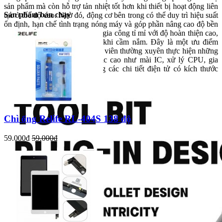
sản phẩm mà còn hỗ trợ tản nhiệt tốt hơn khi thiết bị hoạt động liên
Sản phẩm bán chạy
tục ở tốc độ cao. Nhờ đó, động cơ bên trong có thể duy trì hiệu suất
ổn định, hạn chế tình trạng nóng máy và góp phần nâng cao độ bền
lâu dài. Bề mặt thân máy được gia công tỉ mỉ với độ hoàn thiện cao,
mang lại cảm giác chắc chắn khi cầm nắm. Đây là một ưu điểm
quan trọng đối với các kỹ thuật viên thường xuyên thực hiện những
công việc đòi hỏi độ chính xác cao như mài IC, xử lý CPU, gia
công bo mạch hoặc đánh bóng các chi tiết điện tử có kích thước
nhỏ.
Chì ống Relife RL-404S 138 độ
59.000đ
59.000đ