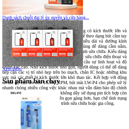
Danh sách chuỗi đại lý ủy quyền và cửa hàng...
2.2 Thiết kế dạng bút tiện lợi, dễ thao tác
Khác với nhiều dòng máy mài truyền thống có kích thước lớn và
khá cồng kềnh, bút mài LW-P4 được thiết kế theo dạng bút cầm tay
nhỏ gọn với kích thước khoảng 172mm chiều dài và đường kính
thân chỉ 24mm. Thiết kế này giúp người dùng dễ dàng cầm nắm,
kiểm soát và thao tác chính xác trong quá trình sửa chữa.
Kiểu dáng
dạng bút đặc biệt phù hợp với các công việc sửa chữa điện thoại và
thiết bị điện tử, nơi từng thao tác đều yêu cầu sự linh hoạt và độ
chính xác cao. Nhờ kích thước nhỏ gọn, người dùng có thể dễ dàng
Xem thêm
tiếp cận các vị trí nhỏ hẹp trên bo mạch, chân IC hoặc những khu
vực mà các thiết bị kích thước lớn khó thao tác.
Kết hợp với động
Sản phẩm bán chạy
cơ tốc độ cao lên đến 18.500 RPM, bút mài LW-P4 cho phép xử lý
nhanh chóng nhiều công việc khác nhau mà vẫn đảm bảo độ chính
xác cần thiết. Ngoài ra, thiết kế không dây sử dụng pin tích hợp còn
giúp không gian làm việc trở nên gọn gàng hơn, hạn chế tình trạng
vướng víu dây nguồn trong quá trình sửa chữa hoặc gia công.