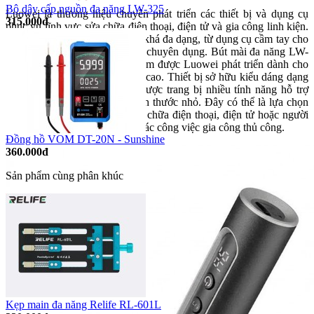
Bộ dây cấp nguồn đa năng LW-325
Luowei là thương hiệu chuyên phát triển các thiết bị và dụng cụ
315.000đ
phục vụ lĩnh vực sửa chữa điện thoại, điện tử và gia công linh kiện.
Danh mục sản phẩm của hãng khá đa dạng, từ dụng cụ cầm tay cho
đến các thiết bị hỗ trợ kỹ thuật chuyên dụng. Bút mài đa năng LW-
P4 là một trong những sản phẩm được Luowei phát triển dành cho
các công việc yêu cầu độ tỉ mỉ cao. Thiết bị sở hữu kiểu dáng dạng
bút, kích thước gọn gàng và được trang bị nhiều tính năng hỗ trợ
thao tác trên các chi tiết có kích thước nhỏ. Đây có thể là lựa chọn
phù hợp cho kỹ thuật viên sửa chữa điện thoại, điện tử hoặc người
dùng thường xuyên thực hiện các công việc gia công thủ công.
Đồng hồ VOM DT-20N - Sunshine
360.000đ
Sản phẩm cùng phân khúc
Kẹp main đa năng Relife RL-601L