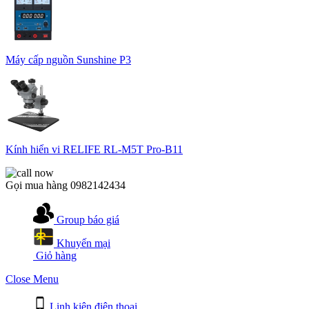
Máy cấp nguồn Sunshine P3
Kính hiển vi RELIFE RL-M5T Pro-B11
Gọi mua hàng
0982142434
Group báo giá
Khuyến mại
Giỏ hàng
Close Menu
Linh kiện điện thoại