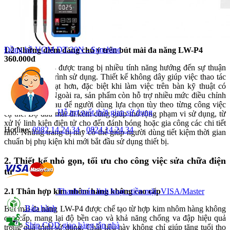
Đồng hồ VOM DT-20N - Sunshine
1.2 Những điểm đáng chú ý trên bút mài đa năng LW-P4
360.000đ
Bút mài LW-P4 được trang bị nhiều tính năng hướng đến sự thuận
tiện trong quá trình sử dụng. Thiết kế không dây giúp việc thao tác
trở nên linh hoạt hơn, đặc biệt khi làm việc trên bàn kỹ thuật có
nhiều thiết bị. Ngoài ra, sản phẩm còn hỗ trợ nhiều mức điều chỉnh
tốc độ khác nhau để người dùng lựa chọn tùy theo từng công việc
Hỗ trợ suốt thời gian sử dụng
cụ thể. Bộ đầu mài đi kèm cũng giúp mở rộng phạm vi sử dụng, từ
xử lý linh kiện điện tử cho đến đánh bóng hoặc gia công các chi tiết
Hotline:
0982.14.24.34
-
0824.14.24.34
nhỏ. Những trang bị này có thể giúp người dùng tiết kiệm thời gian
chuẩn bị phụ kiện khi mới bắt đầu sử dụng thiết bị.
2. Thiết kế nhỏ gọn, tối ưu cho công việc sửa chữa điện
tử
Thanh toán linh hoạt : tiền mặt, VISA/Master
2.1 Thân hợp kim nhôm hàng không cao cấp
Bảo hành
Bút mài đa năng LW-P4 được chế tạo từ hợp kim nhôm hàng không
cao cấp, mang lại độ bền cao và khả năng chống va đập hiệu quả
Ship COD giao hàng tận nhà
trong quá trình sử dụng. Chất liệu này không chỉ giúp tăng tuổi thọ