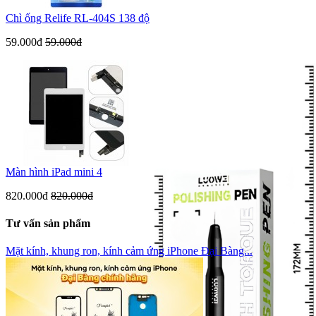
Chì ống Relife RL-404S 138 độ
59.000đ
59.000đ
Màn hình iPad mini 4
820.000đ
820.000đ
Tư vấn sản phẩm
Mặt kính, khung ron, kính cảm ứng iPhone Đại Bàng...