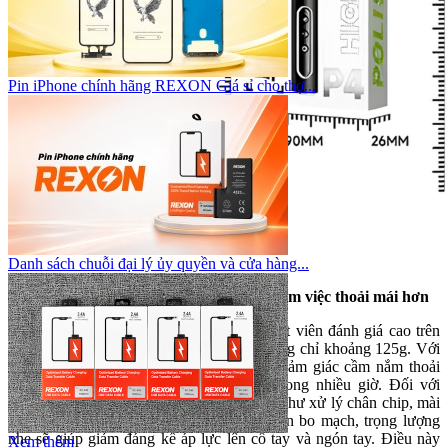
Pin iPhone chính hãng REXON Giá sỉ cho thợ...
Danh sách chuỗi đại lý ủy quyền và cửa hàng...
2.3 Trọng lượng nhẹ khoảng 125g giúp làm việc thoải mái hơn
Một trong những điểm được nhiều kỹ thuật viên đánh giá cao trên
bút mài đa năng LW-P4 chính là trọng lượng chỉ khoảng 125g. Với
thiết kế nhẹ và cân đối, thiết bị mang lại cảm giác cầm nắm thoải
mái ngay cả khi phải làm việc liên tục trong nhiều giờ. Đối với
những công việc yêu cầu sự tập trung cao như xử lý chân chip, mài
IC hoặc chỉnh sửa các chi tiết siêu nhỏ trên bo mạch, trọng lượng
nhẹ sẽ giúp giảm đáng kể áp lực lên cổ tay và ngón tay. Điều này
Xem thêm