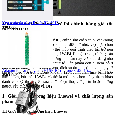
Kẹp main đa năng Relife RL-601L
Mua bút mài đa năng LW-P4 chính hãng giá tốt
330.000đ
tại TP.HCM
Đối với các công việc như xử lý IC, chỉnh sửa chân chip, cắt khung
chắn bo mạch hay gia công các chi tiết điện tử nhỏ, việc lựa chọn
một thiết bị hỗ trợ phù hợp có thể giúp quá trình thao tác trở nên
thuận tiện hơn. Bút mài đa năng LW-P4 là một trong những sản
phẩm được thiết kế dành cho những nhu cầu này với kiểu dáng nhỏ
gọn và nhiều tính năng hỗ trợ thực tế. Sản phẩm còn đi kèm bộ 8
đầu mài đa năng, hỗ trợ nhiều mục đích sử dụng khác nhau ngay từ
Adapter Pin sử dụng cho V1SE JC (iPhone 8 đến 15...
khi mở hộp. Với trọng lượng khoảng 125g cùng thân máy bằng hợp
350.000đ
kim nhôm, bút mài LW-P4 có thể là một lựa chọn đáng tham khảo
dành cho kỹ thuật viên sửa chữa điện thoại, điện tử hoặc những
người yêu thích chế tác và DIY.
1. Giới thiệu thương hiệu Luowei và chất lượng sản
phẩm
1.1 Giới thiệu về thương hiệu Luowei