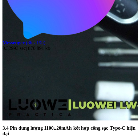
Messenger
(8h - 19h)
0.32993 sec| 870.891 kb
3.4 Pin dung lượng 1100±20mAh kết hợp cổng sạc Type-C hiện
đại