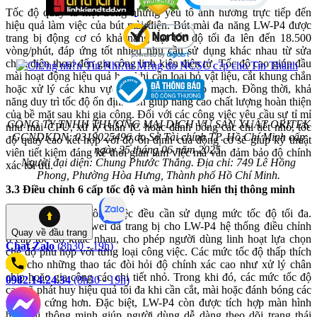
Tốc độ quay là một trong những yếu tố ảnh hưởng trực tiếp đến
hiệu quả làm việc của bút mài điện. Bút mài đa năng LW-P4 được
trang bị động cơ có khả năng đạt tốc độ tối đa lên đến 18.500
vòng/phút, đáp ứng tốt nhiều nhu cầu sử dụng khác nhau từ sửa
chữa điện thoại đến gia công linh kiện điện tử. Tốc độ cao giúp đầu
mài hoạt động hiệu quả hơn khi cần loại bỏ vật liệu, cắt khung chắn
hoặc xử lý các khu vực bị oxy hóa trên bo mạch. Đồng thời, khả
năng duy trì tốc độ ổn định còn giúp nâng cao chất lượng hoàn thiện
của bề mặt sau khi gia công. Đối với các công việc yêu cầu sự tỉ mỉ
CÔNG TY TNHH THƯƠNG MẠI DỊCH VỤ SẢN XUẤT ORITEK
như mài CPU, xử lý chân IC hoặc đánh bóng các chi tiết nhỏ, tốc
GCNDKDN: 0319025496 do Sở Tài chính TP. Hồ Chí Minh cấp
độ quay cao kết hợp với độ ổn định của động cơ sẽ giúp kỹ thuật
ngày 25 tháng 06 năm 2025.
viên tiết kiệm đáng kể thời gian làm việc mà vẫn đảm bảo độ chính
Người đại diện: Chung Phước Thắng. Địa chỉ: 749 Lê Hồng
xác tối ưu.
Phong, Phường Hòa Hưng, Thành phố Hồ Chí Minh.
3.3 Điều chỉnh 6 cấp tốc độ và màn hình hiển thị thông minh
Không phải mọi công việc đều cần sử dụng mức tốc độ tối đa.
Chính vì vậy, Luowei đã trang bị cho LW-P4 hệ thống điều chỉnh
Quay về
đầu trang
6 cấp tốc độ khác nhau, cho phép người dùng linh hoạt lựa chọn
Chat Zalo
(8h30 - 19h)
chế độ phù hợp với từng loại công việc. Các mức tốc độ thấp thích
hợp cho những thao tác đòi hỏi độ chính xác cao như xử lý chân
chip hoặc gia công các chi tiết nhỏ. Trong khi đó, các mức tốc độ
0982.14.24.34
(8h30 - 19h)
cao sẽ phát huy hiệu quả tối đa khi cần cắt, mài hoặc đánh bóng các
vật liệu cứng hơn. Đặc biệt, LW-P4 còn được tích hợp màn hình
hiển thị thông minh giúp người dùng dễ dàng theo dõi trạng thái