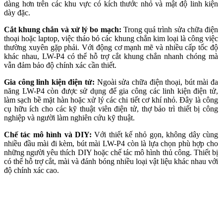
dàng hơn trên các khu vực có kích thước nhỏ và mật độ linh kiện
dày đặc.
Cắt khung chắn và xử lý bo mạch:
Trong quá trình sửa chữa điện
thoại hoặc laptop, việc tháo bỏ các khung chắn kim loại là công việc
thường xuyên gặp phải. Với động cơ mạnh mẽ và nhiều cấp tốc độ
khác nhau, LW-P4 có thể hỗ trợ cắt khung chắn nhanh chóng mà
vẫn đảm bảo độ chính xác cần thiết.
Gia công linh kiện điện tử:
Ngoài sửa chữa điện thoại, bút mài đa
năng LW-P4 còn được sử dụng để gia công các linh kiện điện tử,
làm sạch bề mặt hàn hoặc xử lý các chi tiết cơ khí nhỏ. Đây là công
cụ hữu ích cho các kỹ thuật viên điện tử, thợ bảo trì thiết bị công
nghiệp và người làm nghiên cứu kỹ thuật.
Chế tác mô hình và DIY:
Với thiết kế nhỏ gọn, không dây cùng
nhiều đầu mài đi kèm, bút mài LW-P4 còn là lựa chọn phù hợp cho
những người yêu thích DIY hoặc chế tác mô hình thủ công. Thiết bị
có thể hỗ trợ cắt, mài và đánh bóng nhiều loại vật liệu khác nhau với
độ chính xác cao.