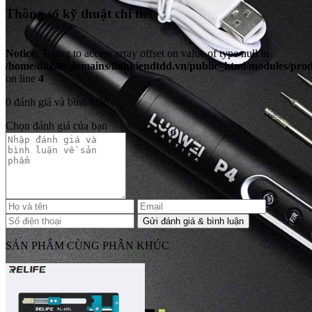
Thông số kỹ thuật chi tiết
Notice
: Trying to access array offset on value of type null in
/home/da24h/domains/linhkiendtdd.vn/public_html/modules/produc
on line
4
0 đánh giá và bình luận
Chọn đánh giá của bạn
SẢN PHẨM CÙNG PHÂN KHÚC