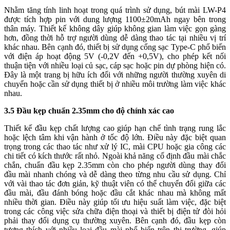
Nhằm tăng tính linh hoạt trong quá trình sử dụng, bút mài LW-P4
được tích hợp pin với dung lượng 1100±20mAh ngay bên trong
thân máy. Thiết kế không dây giúp không gian làm việc gọn gàng
hơn, đồng thời hỗ trợ người dùng dễ dàng thao tác tại nhiều vị trí
khác nhau. Bên cạnh đó, thiết bị sử dụng cổng sạc Type-C phổ biến
với điện áp hoạt động 5V (-0,2V đến +0,5V), cho phép kết nối
thuận tiện với nhiều loại củ sạc, cáp sạc hoặc pin dự phòng hiện có.
Đây là một trang bị hữu ích đối với những người thường xuyên di
chuyển hoặc cần sử dụng thiết bị ở nhiều môi trường làm việc khác
nhau.
3.5 Đầu kẹp chuẩn 2.35mm cho độ chính xác cao
Thiết kế đầu kẹp chất lượng cao giúp hạn chế tình trạng rung lắc
hoặc lệch tâm khi vận hành ở tốc độ lớn. Điều này đặc biệt quan
trọng trong các thao tác như xử lý IC, mài CPU hoặc gia công các
chi tiết có kích thước rất nhỏ. Ngoài khả năng cố định đầu mài chắc
chắn, chuẩn đầu kẹp 2.35mm còn cho phép người dùng thay đổi
đầu mài nhanh chóng và dễ dàng theo từng nhu cầu sử dụng. Chỉ
với vài thao tác đơn giản, kỹ thuật viên có thể chuyển đổi giữa các
đầu mài, đầu đánh bóng hoặc đầu cắt khác nhau mà không mất
nhiều thời gian. Điều này giúp tối ưu hiệu suất làm việc, đặc biệt
trong các công việc sửa chữa điện thoại và thiết bị điện tử đòi hỏi
phải thay đổi dụng cụ thường xuyên. Bên cạnh đó, đầu kẹp còn
tương thích với nhiều loại đầu mài phổ biến trên thị trường, giúp