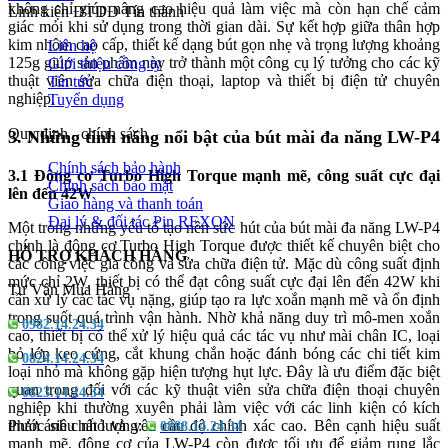
không chỉ giúp nâng cao hiệu quả làm việc mà còn hạn chế cảm
Linh kiện ĐTDĐ Tín thành
giác mỏi khi sử dụng trong thời gian dài. Sự kết hợp giữa thân hợp
kim nhôm cao cấp, thiết kế dạng bút gọn nhẹ và trọng lượng khoảng
Liên hệ
125g giúp sản phẩm này trở thành một công cụ lý tưởng cho các kỹ
Giới thiệu công ty
thuật viên sửa chữa điện thoại, laptop và thiết bị điện tử chuyên
Tin tức
nghiệp.
Tuyển dụng
Quy định - chính sách
3. Những tính năng nổi bật của bút mài đa năng LW-P4
Chính sách bảo hành
3.1 Động cơ Turbo High Torque mạnh mẽ, công suất cực đại
Chính sách bảo mật
lên đến 42W
Giao hàng và thanh toán
Đại lý & đối tác Pin REXON
Một trong những yếu tố tạo nên sức hút của bút mài đa năng LW-P4
chính là động cơ Turbo High Torque được thiết kế chuyên biệt cho
HỖ TRỢ KHÁCH HÀNG
các công việc gia công và sửa chữa điện tử. Mặc dù công suất định
mức chỉ 2W, thiết bị có thể đạt công suất cực đại lên đến 42W khi
Tư Vấn Mua Hàng
cần xử lý các tác vụ nặng, giúp tạo ra lực xoắn mạnh mẽ và ổn định
trong suốt quá trình vận hành. Nhờ khả năng duy trì mô-men xoắn
0982.14.24.34
cao, thiết bị có thể xử lý hiệu quả các tác vụ như mài chân IC, loại
bỏ lớp keo cứng, cắt khung chắn hoặc đánh bóng các chi tiết kim
0824.14.24.34
loại nhỏ mà không gặp hiện tượng hụt lực. Đây là ưu điểm đặc biệt
quan trọng đối với các kỹ thuật viên sửa chữa điện thoại chuyên
0823.14.24.34
nghiệp khi thường xuyên phải làm việc với các linh kiện có kích
thước siêu nhỏ và yêu cầu độ chính xác cao. Bên cạnh hiệu suất
Phản ánh chất lượng:
0888.14.24.34
mạnh mẽ, động cơ của LW-P4 còn được tối ưu để giảm rung lắc