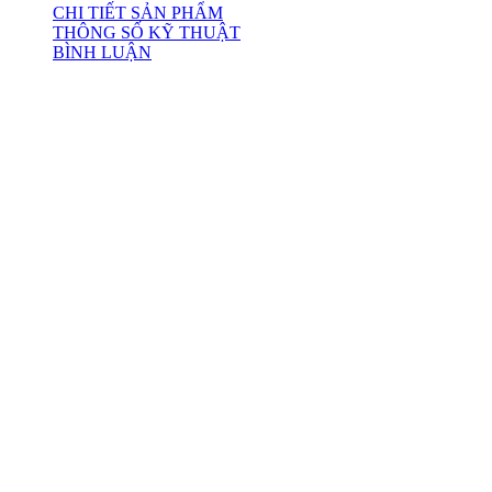
CHI TIẾT SẢN PHẨM
THÔNG SỐ KỸ THUẬT
BÌNH LUẬN