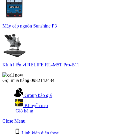
Máy cấp nguồn Sunshine P3
Kính hiển vi RELIFE RL-M5T Pro-B11
Gọi mua hàng
0982142434
Group báo giá
Khuyến mại
Giỏ hàng
Close Menu
Linh kiện điện thoại