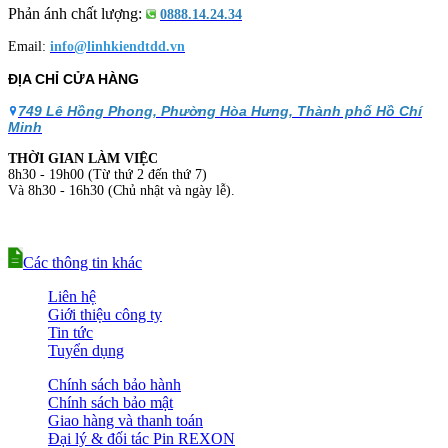
Phản ánh chất lượng:
0888.14.24.34
Email:
info@linhkiendtdd.vn
ĐỊA CHỈ CỬA HÀNG
749 Lê Hồng Phong, Phường Hòa Hưng, Thành phố Hồ Chí
Minh
THỜI GIAN LÀM VIỆC
8h30 - 19h00 (Từ thứ 2 đến thứ 7)
Và 8h30 - 16h30 (Chủ nhật và ngày lễ).
Các thông tin khác
Liên hệ
Giới thiệu công ty
Tin tức
Tuyển dụng
Chính sách bảo hành
Chính sách bảo mật
Giao hàng và thanh toán
Đại lý & đối tác Pin REXON