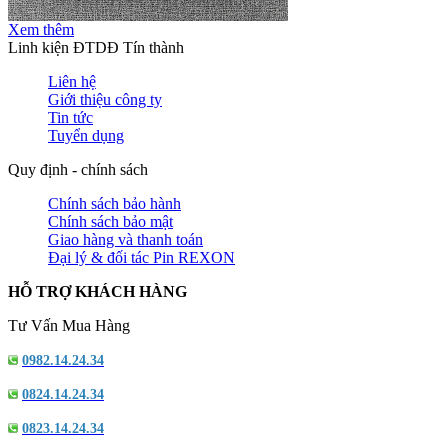
Xem thêm
Linh kiện ĐTDĐ Tín thành
Liên hệ
Giới thiệu công ty
Tin tức
Tuyển dụng
Quy định - chính sách
Chính sách bảo hành
Chính sách bảo mật
Giao hàng và thanh toán
Đại lý & đối tác Pin REXON
HỖ TRỢ KHÁCH HÀNG
Tư Vấn Mua Hàng
0982.14.24.34
0824.14.24.34
0823.14.24.34