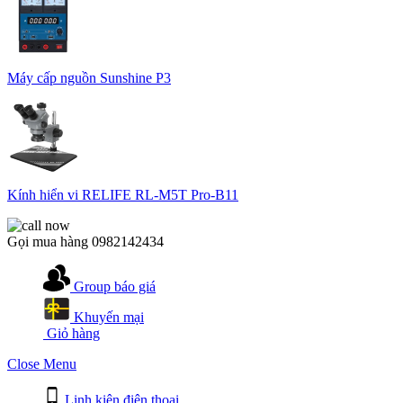
Máy cấp nguồn Sunshine P3
Kính hiển vi RELIFE RL-M5T Pro-B11
Gọi mua hàng
0982142434
Group báo giá
Khuyến mại
Giỏ hàng
Close Menu
Linh kiện điện thoại