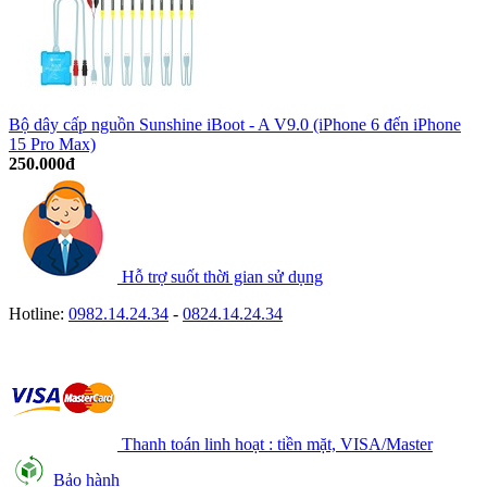
Bộ dây cấp nguồn Sunshine iBoot - A V9.0 (iPhone 6 đến iPhone
15 Pro Max)
250.000đ
Hỗ trợ suốt thời gian sử dụng
Hotline:
0982.14.24.34
-
0824.14.24.34
Thanh toán linh hoạt : tiền mặt, VISA/Master
Bảo hành