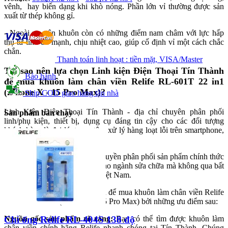
vênh, hay biến dạng khi khò nóng. Phần lớn vỉ thường được sản
xuất từ thép không gỉ.
- Ngoài ra, trên khuôn còn có những điểm nam châm với lực hấp
thụ từ tính đủ mạnh, chịu nhiệt cao, giúp cố định vỉ một cách chắc
chắn.
Thanh toán linh hoạt : tiền mặt, VISA/Master
Tại sao nên lựa chọn Linh kiện Điện Thoại Tín Thành
Bảo hành
để mua khuôn làm chân viền Relife RL-601T 22 in1
(iPhone X - 15 Pro Max)?
Ship COD giao hàng tận nhà
Linh Kiện Điện Thoại Tín Thành - địa chỉ chuyên phân phối
Sản phẩm bán chạy
linh/phụ kiện, thiết bị, dụng cụ đáng tin cậy cho các đối tượng
khách hàng là đại lý, trung tâm xử lý hàng loạt lỗi trên smartphone,
máy tính bảng, laptop,...
Hơn nữa, Tín Thành được ủy quyền phân phối sản phẩm chính thức
của các thương hiệu phục vụ cho ngành sửa chữa mà không qua bất
cứ đơn vị trung gian khác tại Việt Nam.
Bạn có thể lựa chọn Tín Thành để mua khuôn làm chân viền Relife
RL-601T 22 in1 (iPhone X - 15 Pro Max) bởi những ưu điểm sau:
Nguồn gốc sản phẩm rõ ràng:
Bạn có thể tìm được khuôn làm
Chì ống Relife RL-404S 138 độ
chân viền chính hãng Relife nhanh chóng tại Tín Thành. Chúng