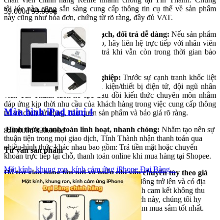
tôi lúc nào cũng sẵn sàng cung cấp thông tin cụ thể về sản phẩm
59.000đ
59.000đ
này cũng như hóa đơn, chứng từ rõ ràng, đầy đủ VAT.
Chính sách bảo hành minh bạch, đổi trả dễ dàng:
Nếu sản phẩm
của bạn phát sinh bất kỳ lỗi nào, hãy liên hệ trực tiếp với nhân viên
cửa hàng để được hỗ trợ đổi trả khi vẫn còn trong thời gian bảo
hành.
Đội ngũ nhân viên chuyên nghiệp:
Trước sự cạnh tranh khốc liệt
của thị trường kinh doanh linh kiện/thiết bị điện tử, đội ngũ nhân
viên Tín Thành luôn nỗ lực trau dồi kiến thức chuyên môn nhằm
đáp ứng kịp thời nhu cầu của khách hàng trong việc cung cấp thông
Màn hình iPad mini 4
tin về cách sử dụng, bảo quản sản phẩm và báo giá rõ ràng.
​​​​​
Hình thức thanh toán linh hoạt, nhanh chóng:
Nhằm tạo nên sự
820.000đ
820.000đ
thuận tiện trong mọi giao dịch, Tính Thành nhận thanh toán qua
nhiều hình thức khác nhau bao gồm: Trả tiền mặt hoặc chuyển
Tư vấn sản phẩm
khoản trực tiếp tại chỗ, thanh toán online khi mua hàng tại Shopee.
Mặt kính, khung ron, kính cảm ứng iPhone Đại Bàng...
Hỗ trợ giao hàng tận nơi và miễn phí vận chuyển tùy theo giá
trị đơn hàng:
Đối với hóa đơn từ 500.000 đồng trở lên và có địa
chỉ nhận hàng trong phạm vi 5km, Tín Thành cam kết không thu
thêm chi phí vận chuyển. Dựa vào chính sách này, chúng tôi hy
vọng có thể mang đến khách hàng trải nghiệm mua sắm tốt nhất.