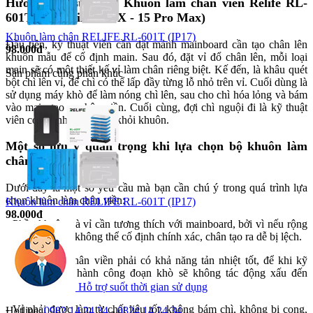
Hướng dẫn sử dụng Khuôn làm chân viền Relife RL-
601T 22 in1 (iPhone X - 15 Pro Max)
Khuôn làm chân RELIFE RL-601T (IP17)
Đầu tiên, kỹ thuật viên cần đặt mảnh mainboard cần tạo chân lên
98.000đ
khuôn mẫu để cố định main. Sau đó, đặt vỉ đổ chân lên, mỗi loại
main sẽ có một thiết kế vỉ làm chân riêng biệt. Kế đến, là khâu quét
Sản phẩm cùng phân khúc
bột chì lên vỉ, để chì có thể lấp đầy từng lỗ nhỏ trên vỉ. Cuối dùng là
sử dụng máy khò để làm nóng chì lên, sau cho chì hóa lỏng và bám
vào main tạo ra chân viền. Cuối cùng, đợi chì nguội đi là kỹ thuật
viên có thể nhấc main ra khỏi khuôn.
Một số lưu ý quan trọng khi lựa chọn bộ khuôn làm
chân viền
Dưới đây là một số yêu cầu mà bạn cần chú ý trong quá trình lựa
chọn khuôn làm chân viền:
Khuôn làm chân RELIFE RL-601T (IP17)
98.000đ
- Phần khuôn và vỉ cần tương thích với mainboard, bởi vì nếu rộng
quá thì main sẽ không thể cố định chính xác, chân tạo ra dễ bị lệch.
- Khuôn làm chân viền phải có khả năng tản nhiệt tốt, để khi kỹ
thuật viên tiến hành công đoạn khò sẽ không tác động xấu đến
main.
Hỗ trợ suốt thời gian sử dụng
- Vỉ phải được làm từ chất liệu tốt, không bám chì, không bị cong,
Hotline:
0982.14.24.34
-
0824.14.24.34