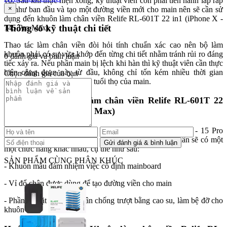
vỡ. Sau khi thực hiện xong, kỹ thuật viên còn phải tiến hành lắp ráp
×
lại như ban đầu và tạo một đường viền mới cho main nên sẽ cần sử
dụng đến khuôn làm chân viền Relife RL-601T 22 in1 (iPhone X -
Thông số kỹ thuật chi tiết
145 Pro Max).
Thao tác làm chân viền đòi hỏi tính chuẩn xác cao nên bộ làm
khuôn phải có sự vừa khớp đến từng chi tiết nhằm tránh rủi ro đáng
0 đánh giá và bình luận
tiếc xảy ra. Nếu phần main bị lệch khi hàn thì kỹ thuật viên cần thực
hiện công đoạn này từ đầu, không chỉ tốn kém nhiều thời gian
Chọn đánh giá của bạn
hơn mà còn gây ảnh hưởng tuổi thọ của main.
Cấu tạo của khuôn làm chân viền Relife RL-601T 22
in1 (iPhone X - 15 Pro Max)
Khuôn làm chân viền Relife RL-601T 22 in1 (iPhone X - 15 Pro
Max) gồm khuôn mẫu, vỉ đổ chân và phần đế. Mỗi phần sẽ có một
một chức năng khác nhau, cụ thể như sau:
SẢN PHẨM CÙNG PHÂN KHÚC
- Khuôn mẫu đảm nhiệm việc cố định mainboard
- Vỉ đổ chân được dùng để tạo đường viền cho main
- Phần đế đặt tích hợp chân chống trượt bằng cao su, làm bệ đỡ cho
khuôn mẫu