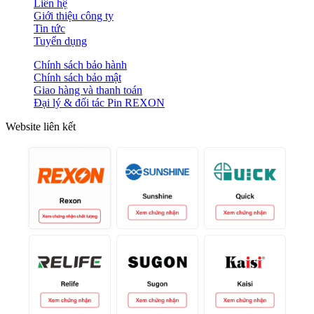
Liên hệ
Giới thiệu công ty
Tin tức
Tuyển dụng
Chính sách bảo hành
Chính sách bảo mật
Giao hàng và thanh toán
Đại lý & đối tác Pin REXON
Website liên kết