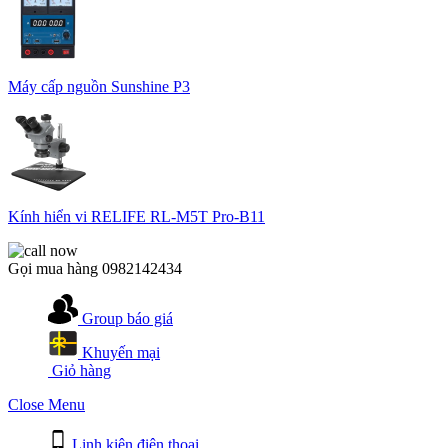
Máy cấp nguồn Sunshine P3
Kính hiển vi RELIFE RL-M5T Pro-B11
Gọi mua hàng
0982142434
Group báo giá
Khuyến mại
Giỏ hàng
Close Menu
Linh kiện điện thoại