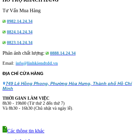
Tư Vấn Mua Hàng
0982.14.24.34
0824.14.24.34
0823.14.24.34
Phản ánh chất lượng:
0888.14.24.34
Email:
info@linhkiendtdd.vn
ĐỊA CHỈ CỬA HÀNG
749 Lê Hồng Phong, Phường Hòa Hưng, Thành phố Hồ Chí
Minh
THỜI GIAN LÀM VIỆC
8h30 - 19h00 (Từ thứ 2 đến thứ 7)
Và 8h30 - 16h30 (Chủ nhật và ngày lễ).
Các thông tin khác