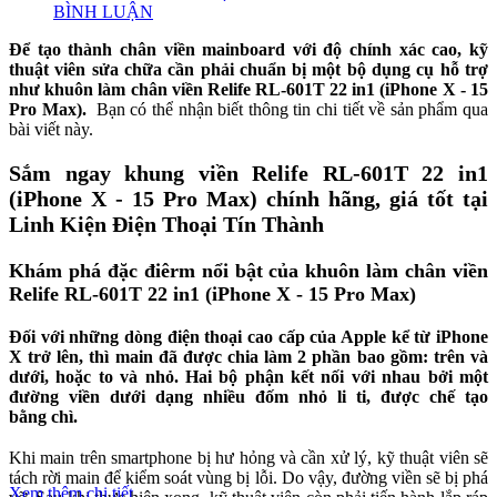
BÌNH LUẬN
Để tạo thành chân viền mainboard với độ chính xác cao, kỹ
thuật viên sửa chữa cần phải chuẩn bị một bộ dụng cụ hỗ trợ
như khuôn làm chân viền Relife RL-601T 22 in1 (iPhone X - 15
Pro Max).
Bạn có thể nhận biết thông tin chi tiết về sản phẩm qua
bài viết này.
Sắm ngay khung viền Relife RL-601T 22 in1
(iPhone X - 15 Pro Max) chính hãng, giá tốt tại
Linh Kiện Điện Thoại Tín Thành
Khám phá đặc điêrm nổi bật của khuôn làm chân viền
Relife RL-601T 22 in1 (iPhone X - 15 Pro Max)
Đối với những dòng điện thoại cao cấp của Apple kể từ iPhone
X trở lên, thì main đã được chia làm 2 phần bao gồm: trên và
dưới, hoặc to và nhỏ. Hai bộ phận kết nối với nhau bởi một
đường viền dưới dạng nhiều đốm nhỏ li ti, được chế tạo
bằng chì.
Khi main trên smartphone bị hư hỏng và cần xử lý, kỹ thuật viên sẽ
tách rời main để kiểm soát vùng bị lỗi. Do vậy, đường viền sẽ bị phá
Xem thêm chi tiết