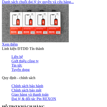
Danh sách chuỗi đại lý ủy quyền và cửa hàng...
Xem thêm
Linh kiện ĐTDĐ Tín thành
Liên hệ
Giới thiệu công ty
Tin tức
Tuyển dụng
Quy định - chính sách
Chính sách bảo hành
Chính sách bảo mật
Giao hàng và thanh toán
Đại lý & đối tác Pin REXON
HỖ TRỢ KHÁCH HÀNG