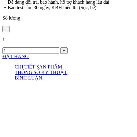
+ Dễ dàng đổi trả, bảo hành, hổ trợ khách hàng lâu dài
+ Bao test cảm 30 ngày, KBH hiển thị (Sọc, bể)
Số lượng
1
ĐẶT HÀNG
CHI TIẾT SẢN PHẨM
THÔNG SỐ KỸ THUẬT
BÌNH LUẬN