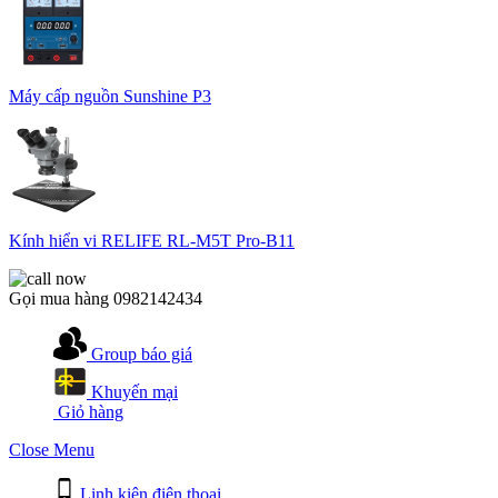
Máy cấp nguồn Sunshine P3
Kính hiển vi RELIFE RL-M5T Pro-B11
Gọi mua hàng
0982142434
Group báo giá
Khuyến mại
Giỏ hàng
Close Menu
Linh kiện điện thoại