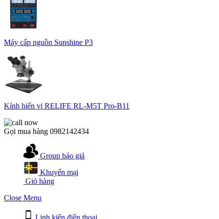
Máy cấp nguồn Sunshine P3
Kính hiển vi RELIFE RL-M5T Pro-B11
Gọi mua hàng
0982142434
Group báo giá
Khuyến mại
Giỏ hàng
Close Menu
Linh kiện điện thoại