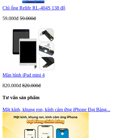
Chì ống Relife RL-404S 138 độ
59.000đ
59.000đ
Màn hình iPad mini 4
820.000đ
820.000đ
Tư vấn sản phẩm
Mặt kính, khung ron, kính cảm ứng iPhone Đại Bàng...