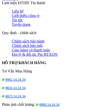
Linh kiện ĐTDĐ Tín thành
Liên hệ
Giới thiệu công ty
Tin tức
Tuyển dụng
Quy định - chính sách
Chính sách bảo hành
Chính sách bảo mật
Giao hàng và thanh toán
Đại lý & đối tác Pin REXON
HỖ TRỢ KHÁCH HÀNG
Tư Vấn Mua Hàng
0982.14.24.34
0824.14.24.34
0823.14.24.34
Phản ánh chất lượng:
0888.14.24.34