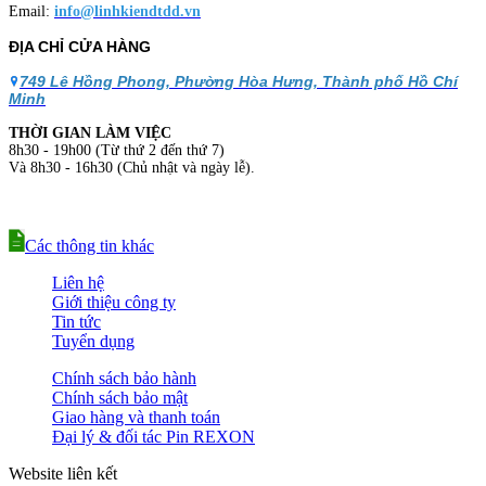
Email:
info@linhkiendtdd.vn
ĐỊA CHỈ CỬA HÀNG
749 Lê Hồng Phong, Phường Hòa Hưng, Thành phố Hồ Chí
Minh
THỜI GIAN LÀM VIỆC
8h30 - 19h00 (Từ thứ 2 đến thứ 7)
Và 8h30 - 16h30 (Chủ nhật và ngày lễ).
Các thông tin khác
Liên hệ
Giới thiệu công ty
Tin tức
Tuyển dụng
Chính sách bảo hành
Chính sách bảo mật
Giao hàng và thanh toán
Đại lý & đối tác Pin REXON
Website liên kết