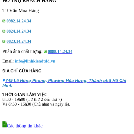
HỖ TRỢ KHÁCH HÀNG
Tư Vấn Mua Hàng
0982.14.24.34
0824.14.24.34
0823.14.24.34
Phản ánh chất lượng:
0888.14.24.34
Email:
info@linhkiendtdd.vn
ĐỊA CHỈ CỬA HÀNG
749 Lê Hồng Phong, Phường Hòa Hưng, Thành phố Hồ Chí
Minh
THỜI GIAN LÀM VIỆC
8h30 - 19h00 (Từ thứ 2 đến thứ 7)
Và 8h30 - 16h30 (Chủ nhật và ngày lễ).
Các thông tin khác