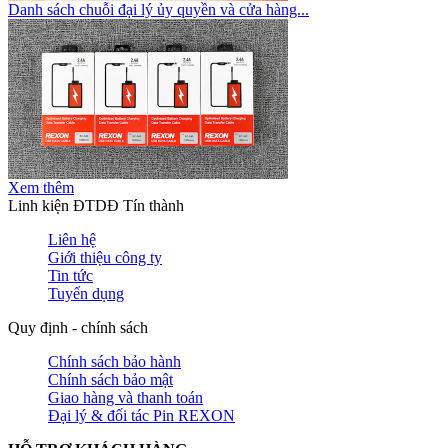
Danh sách chuỗi đại lý ủy quyền và cửa hàng...
Xem thêm
Linh kiện ĐTDĐ Tín thành
Liên hệ
Giới thiệu công ty
Tin tức
Tuyển dụng
Quy định - chính sách
Chính sách bảo hành
Chính sách bảo mật
Giao hàng và thanh toán
Đại lý & đối tác Pin REXON