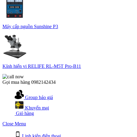
Máy cấp nguồn Sunshine P3
Kính hiển vi RELIFE RL-M5T Pro-B11
Gọi mua hàng
0982142434
Group báo giá
Khuyến mại
Giỏ hàng
Close Menu
Linh kiện điện thoại