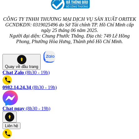
CÔNG TY TNHH THƯƠNG MẠI DỊCH VỤ SẢN XUẤT ORITEK
GCNDKDN: 0319025496 do Sở Tài chính TP. Hồ Chí Minh cấp
ngày 25 tháng 06 năm 2025.
Người đại diện: Chung Phước Thắng. Địa chỉ: 749 Lê Hồng
Phong, Phường Hòa Hưng, Thành phố Hồ Chí Minh.
Quay về
đầu trang
Chat Zalo
(8h30 - 19h)
0982.14.24.34
(8h30 - 19h)
Chat ngay
(8h30 - 19h)
Liên hệ