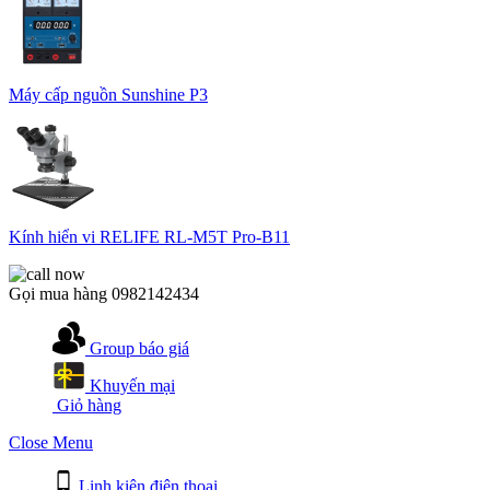
Máy cấp nguồn Sunshine P3
Kính hiển vi RELIFE RL-M5T Pro-B11
Gọi mua hàng
0982142434
Group báo giá
Khuyến mại
Giỏ hàng
Close Menu
Linh kiện điện thoại