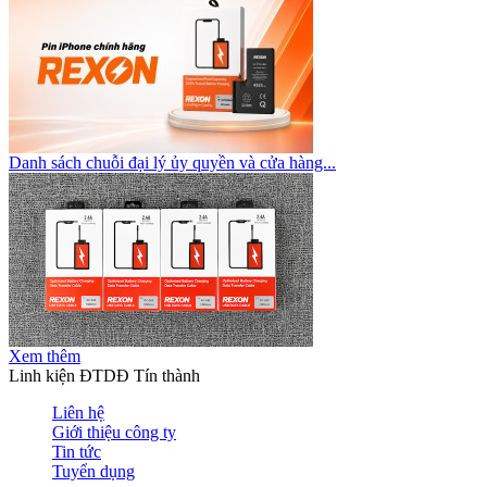
Danh sách chuỗi đại lý ủy quyền và cửa hàng...
Xem thêm
Linh kiện ĐTDĐ Tín thành
Liên hệ
Giới thiệu công ty
Tin tức
Tuyển dụng