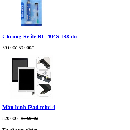
Chì ống Relife RL-404S 138 độ
59.000đ
59.000đ
Màn hình iPad mini 4
820.000đ
820.000đ
Tư vấn sản phẩm