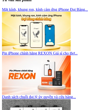
Mặt kính, khung ron, kính cảm ứng iPhone Đại Bàng...
Pin iPhone chính hãng REXON Giá sỉ cho thợ...
Danh sách chuỗi đại lý ủy quyền và cửa hàng...