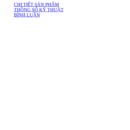
CHI TIẾT SẢN PHẨM
THÔNG SỐ KỸ THUẬT
BÌNH LUẬN