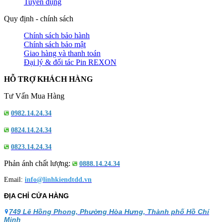
Tuyển dụng
Quy định - chính sách
Chính sách bảo hành
Chính sách bảo mật
Giao hàng và thanh toán
Đại lý & đối tác Pin REXON
HỖ TRỢ KHÁCH HÀNG
Tư Vấn Mua Hàng
0982.14.24.34
0824.14.24.34
0823.14.24.34
Phản ánh chất lượng:
0888.14.24.34
Email:
info@linhkiendtdd.vn
ĐỊA CHỈ CỬA HÀNG
749 Lê Hồng Phong, Phường Hòa Hưng, Thành phố Hồ Chí
Minh