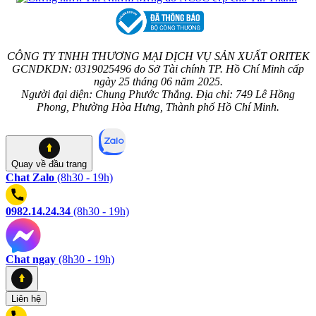
CÔNG TY TNHH THƯƠNG MẠI DỊCH VỤ SẢN XUẤT ORITEK
GCNDKDN: 0319025496 do Sở Tài chính TP. Hồ Chí Minh cấp
ngày 25 tháng 06 năm 2025.
Người đại diện: Chung Phước Thắng. Địa chỉ: 749 Lê Hồng
Phong, Phường Hòa Hưng, Thành phố Hồ Chí Minh.
Quay về
đầu trang
Chat Zalo
(8h30 - 19h)
0982.14.24.34
(8h30 - 19h)
Chat ngay
(8h30 - 19h)
Liên hệ