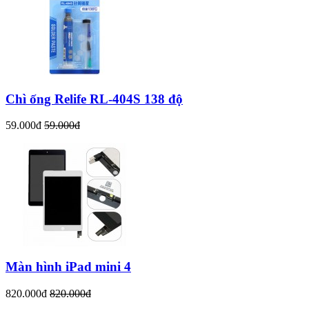
Chì ống Relife RL-404S 138 độ
59.000đ
59.000đ
Màn hình iPad mini 4
820.000đ
820.000đ