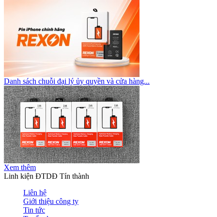
Danh sách chuỗi đại lý ủy quyền và cửa hàng...
Xem thêm
Linh kiện ĐTDĐ Tín thành
Liên hệ
Giới thiệu công ty
Tin tức