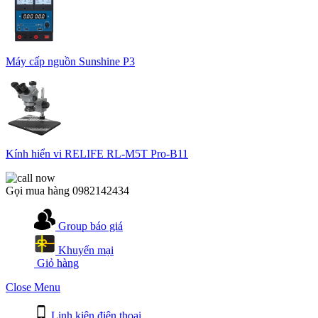
Máy cấp nguồn Sunshine P3
Kính hiển vi RELIFE RL-M5T Pro-B11
Gọi mua hàng
0982142434
Group báo giá
Khuyến mại
Giỏ hàng
Close Menu
Linh kiện điện thoại