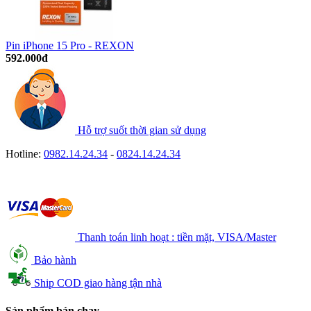
Pin iPhone 15 Pro - REXON
592.000đ
Hỗ trợ suốt thời gian sử dụng
Hotline:
0982.14.24.34
-
0824.14.24.34
Thanh toán linh hoạt : tiền mặt, VISA/Master
Bảo hành
Ship COD giao hàng tận nhà
Sản phẩm bán chạy