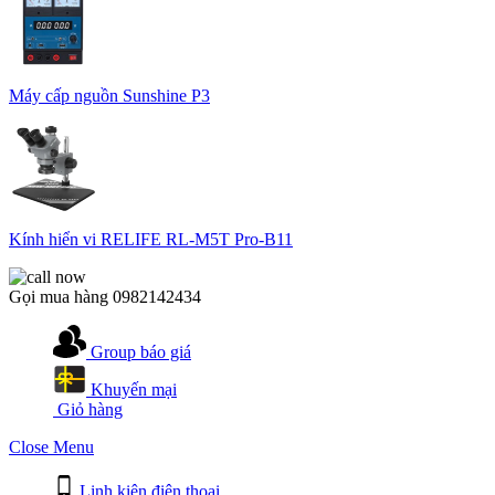
Máy cấp nguồn Sunshine P3
Kính hiển vi RELIFE RL-M5T Pro-B11
Gọi mua hàng
0982142434
Group báo giá
Khuyến mại
Giỏ hàng
Close Menu
Linh kiện điện thoại