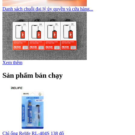
Danh sách chuỗi đại lý ủy quyền và cửa hàng...
Xem thêm
Sản phẩm bán chạy
Chì ống Relife RL-404S 138 độ