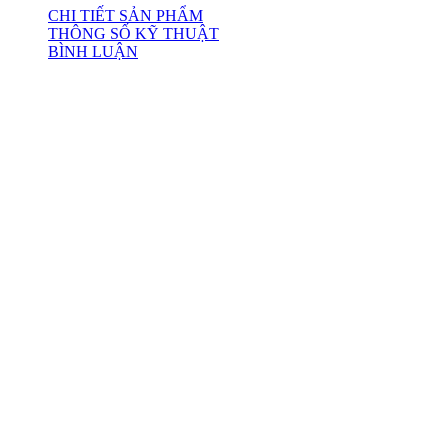
CHI TIẾT SẢN PHẨM
THÔNG SỐ KỸ THUẬT
BÌNH LUẬN