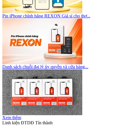
Pin iPhone chính hãng REXON Giá sỉ cho thợ...
Danh sách chuỗi đại lý ủy quyền và cửa hàng...
Xem thêm
Linh kiện ĐTDĐ Tín thành