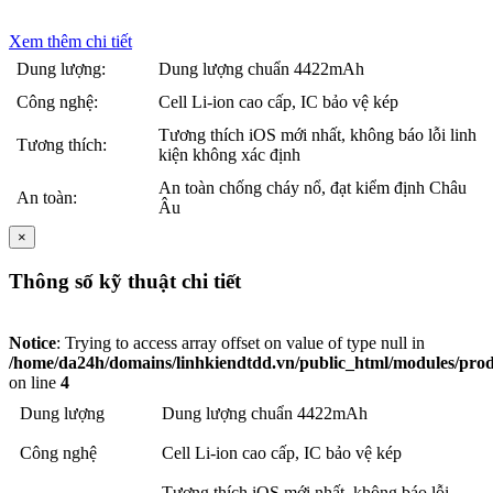
Xem thêm chi tiết
Dung lượng:
Dung lượng chuẩn 4422mAh
Công nghệ:
Cell Li-ion cao cấp, IC bảo vệ kép
Tương thích iOS mới nhất, không báo lỗi linh
Tương thích:
kiện không xác định
An toàn chống cháy nổ, đạt kiểm định Châu
An toàn:
Âu
×
Thông số kỹ thuật chi tiết
Notice
: Trying to access array offset on value of type null in
/home/da24h/domains/linhkiendtdd.vn/public_html/modules/produc
on line
4
Dung lượng
Dung lượng chuẩn 4422mAh
Công nghệ
Cell Li-ion cao cấp, IC bảo vệ kép
Tương thích iOS mới nhất, không báo lỗi