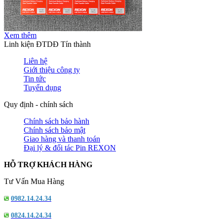
Xem thêm
Linh kiện ĐTDĐ Tín thành
Liên hệ
Giới thiệu công ty
Tin tức
Tuyển dụng
Quy định - chính sách
Chính sách bảo hành
Chính sách bảo mật
Giao hàng và thanh toán
Đại lý & đối tác Pin REXON
HỖ TRỢ KHÁCH HÀNG
Tư Vấn Mua Hàng
0982.14.24.34
0824.14.24.34