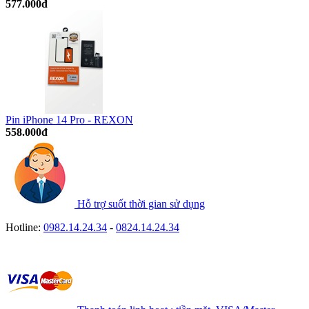
577.000đ
Pin iPhone 14 Pro - REXON
558.000đ
Hỗ trợ suốt thời gian sử dụng
Hotline:
0982.14.24.34
-
0824.14.24.34