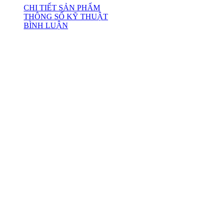
CHI TIẾT SẢN PHẨM
THÔNG SỐ KỸ THUẬT
BÌNH LUẬN