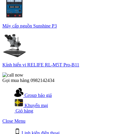
Máy cấp nguồn Sunshine P3
Kính hiển vi RELIFE RL-M5T Pro-B11
Gọi mua hàng
0982142434
Group báo giá
Khuyến mại
Giỏ hàng
Close Menu
Linh kiện điện thoại