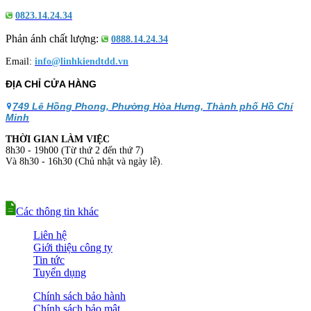
0823.14.24.34
Phản ánh chất lượng:
0888.14.24.34
Email:
info@linhkiendtdd.vn
ĐỊA CHỈ CỬA HÀNG
749 Lê Hồng Phong, Phường Hòa Hưng, Thành phố Hồ Chí
Minh
THỜI GIAN LÀM VIỆC
8h30 - 19h00 (Từ thứ 2 đến thứ 7)
Và 8h30 - 16h30 (Chủ nhật và ngày lễ).
Các thông tin khác
Liên hệ
Giới thiệu công ty
Tin tức
Tuyển dụng
Chính sách bảo hành
Chính sách bảo mật