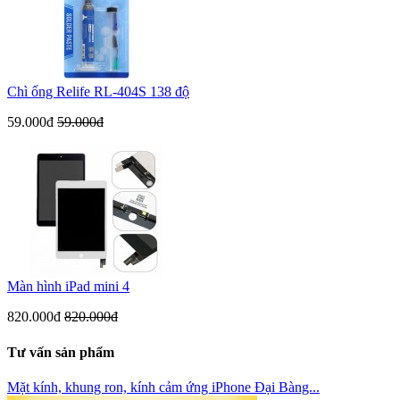
Chì ống Relife RL-404S 138 độ
59.000đ
59.000đ
Màn hình iPad mini 4
820.000đ
820.000đ
Tư vấn sản phẩm
Mặt kính, khung ron, kính cảm ứng iPhone Đại Bàng...