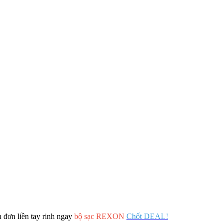
 đơn liền tay rinh ngay
bộ sạc REXON
Chốt DEAL!