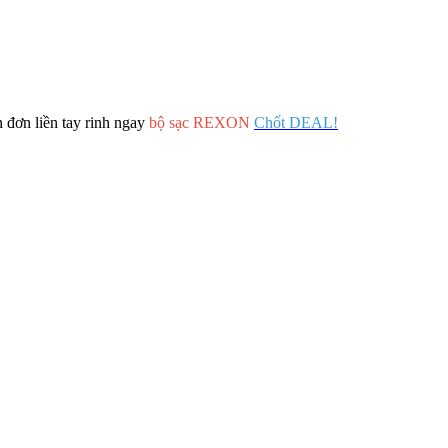
 đơn liền tay rinh ngay
bộ sạc REXON
Chốt DEAL!