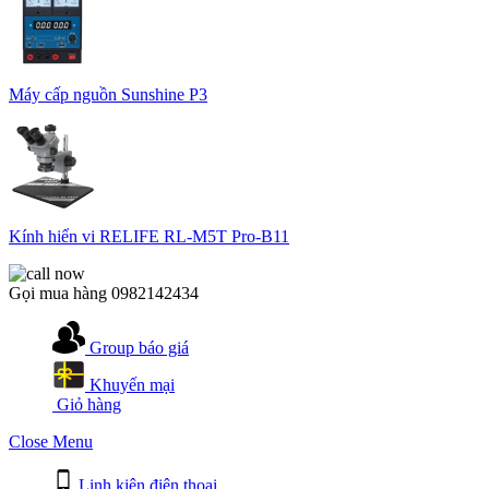
Máy cấp nguồn Sunshine P3
Kính hiển vi RELIFE RL-M5T Pro-B11
Gọi mua hàng
0982142434
Group báo giá
Khuyến mại
Giỏ hàng
Close Menu
Linh kiện điện thoại