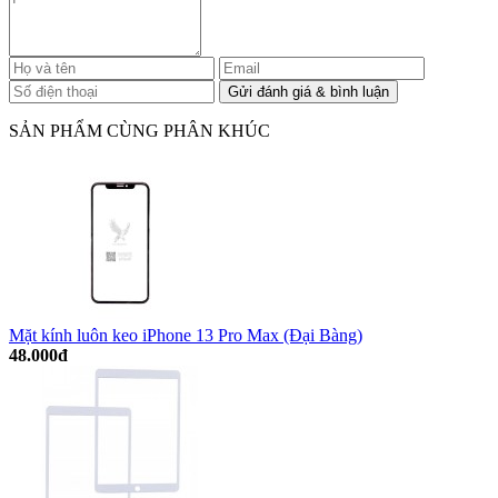
SẢN PHẨM CÙNG PHÂN KHÚC
Mặt kính luôn keo iPhone 13 Pro Max (Đại Bàng)
48.000đ