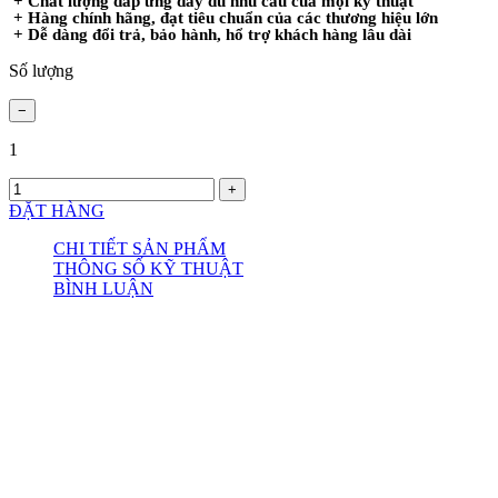
+ Chất lượng đáp ứng đầy đủ nhu cầu của mọi kỹ thuật
+ Hàng chính hãng, đạt tiêu chuẩn của các thương hiệu lớn
+ Dễ dàng đổi trả, bảo hành, hổ trợ khách hàng lâu dài
Số lượng
1
ĐẶT HÀNG
CHI TIẾT SẢN PHẨM
THÔNG SỐ KỸ THUẬT
BÌNH LUẬN