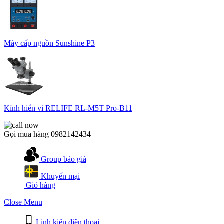
Máy cấp nguồn Sunshine P3
Kính hiển vi RELIFE RL-M5T Pro-B11
Gọi mua hàng
0982142434
Group báo giá
Khuyến mại
Giỏ hàng
Close Menu
Linh kiện điện thoại