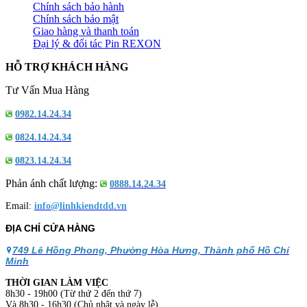
Chính sách bảo hành
Chính sách bảo mật
Giao hàng và thanh toán
Đại lý & đối tác Pin REXON
HỖ TRỢ KHÁCH HÀNG
Tư Vấn Mua Hàng
0982.14.24.34
0824.14.24.34
0823.14.24.34
Phản ánh chất lượng:
0888.14.24.34
Email:
info@linhkiendtdd.vn
ĐỊA CHỈ CỬA HÀNG
749 Lê Hồng Phong, Phường Hòa Hưng, Thành phố Hồ Chí
Minh
THỜI GIAN LÀM VIỆC
8h30 - 19h00 (Từ thứ 2 đến thứ 7)
Và 8h30 - 16h30 (Chủ nhật và ngày lễ).