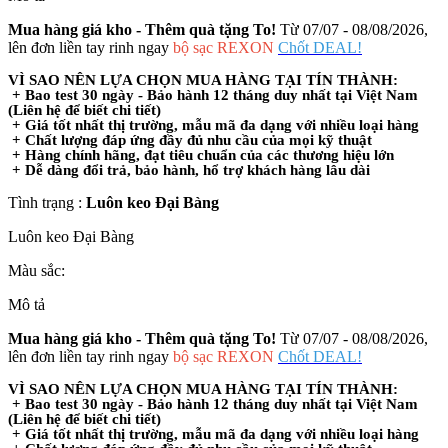
Mua hàng giá kho - Thêm quà tặng To!
Từ 07/07 - 08/08/2026,
lên đơn liền tay rinh ngay
bộ sạc REXON
Chốt DEAL!
VÌ SAO NÊN LỰA CHỌN MUA HÀNG TẠI TÍN THÀNH:
+ Bao test 30 ngày - Bảo hành 12 tháng duy nhất tại Việt Nam
(Liên hệ để biết chi tiết)
+ Giá tốt nhất thị trường, mẫu mã đa dạng với nhiều loại hàng
+ Chất lượng đáp ứng đầy đủ nhu cầu của mọi kỹ thuật
+ Hàng chính hãng, đạt tiêu chuẩn của các thương hiệu lớn
+ Dễ dàng đổi trả, bảo hành, hổ trợ khách hàng lâu dài
Tình trạng :
Luôn keo Đại Bàng
Luôn keo Đại Bàng
Màu sắc:
Mô tả
Mua hàng giá kho - Thêm quà tặng To!
Từ 07/07 - 08/08/2026,
lên đơn liền tay rinh ngay
bộ sạc REXON
Chốt DEAL!
VÌ SAO NÊN LỰA CHỌN MUA HÀNG TẠI TÍN THÀNH:
+ Bao test 30 ngày - Bảo hành 12 tháng duy nhất tại Việt Nam
(Liên hệ để biết chi tiết)
+ Giá tốt nhất thị trường, mẫu mã đa dạng với nhiều loại hàng