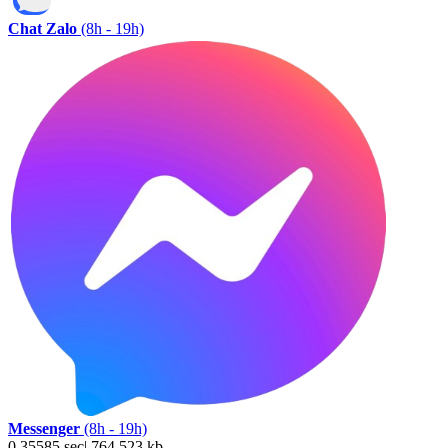
Chat Zalo
(8h - 19h)
Messenger
(8h - 19h)
0.35585 sec| 764.523 kb