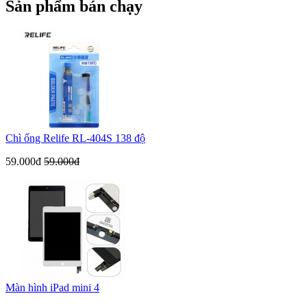
Sản phẩm bán chạy
Chì ống Relife RL-404S 138 độ
59.000đ
59.000đ
Màn hình iPad mini 4