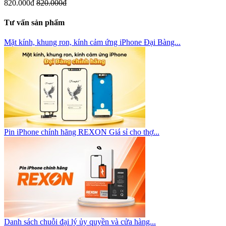
820.000đ
820.000đ
Tư vấn sản phẩm
Mặt kính, khung ron, kính cảm ứng iPhone Đại Bàng...
Pin iPhone chính hãng REXON Giá sỉ cho thợ...
Danh sách chuỗi đại lý ủy quyền và cửa hàng...