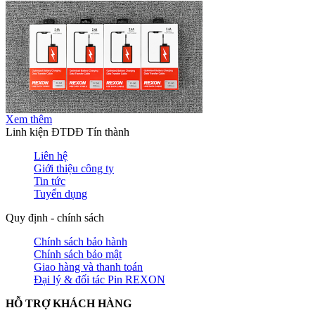
Xem thêm
Linh kiện ĐTDĐ Tín thành
Liên hệ
Giới thiệu công ty
Tin tức
Tuyển dụng
Quy định - chính sách
Chính sách bảo hành
Chính sách bảo mật
Giao hàng và thanh toán
Đại lý & đối tác Pin REXON
HỖ TRỢ KHÁCH HÀNG