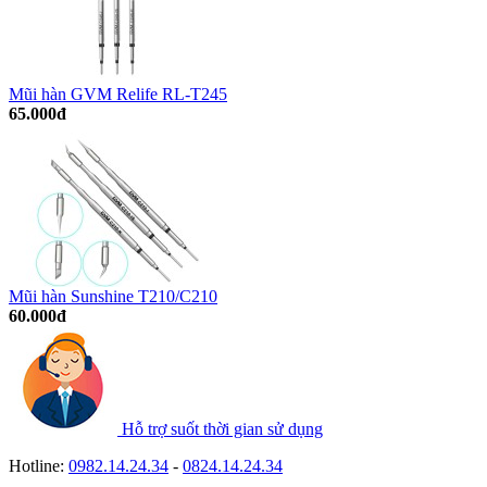
Mũi hàn GVM Relife RL-T245
65.000đ
Mũi hàn Sunshine T210/C210
60.000đ
Hỗ trợ suốt thời gian sử dụng
Hotline:
0982.14.24.34
-
0824.14.24.34