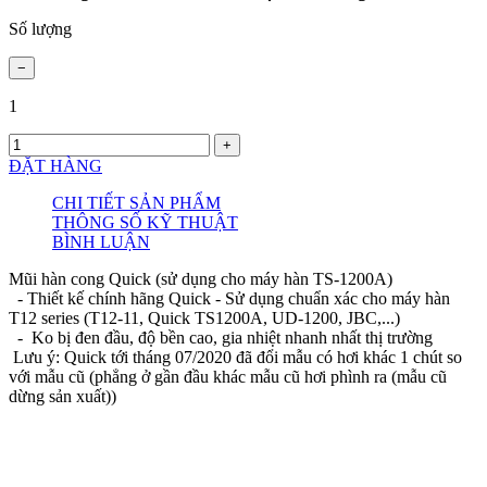
Số lượng
1
ĐẶT HÀNG
CHI TIẾT SẢN PHẨM
THÔNG SỐ KỸ THUẬT
BÌNH LUẬN
Mũi hàn cong Quick (sử dụng cho máy hàn TS-1200A)
- Thiết kế chính hãng Quick - Sử dụng chuẩn xác cho máy hàn
T12 series (T12-11, Quick TS1200A, UD-1200, JBC,...)
- Ko bị đen đầu, độ bền cao, gia nhiệt nhanh nhất thị trường
Lưu ý: Quick tới tháng 07/2020 đã đổi mẫu có hơi khác 1 chút so
với mẫu cũ (phẳng ở gần đầu khác mẫu cũ hơi phình ra (mẫu cũ
dừng sản xuất))