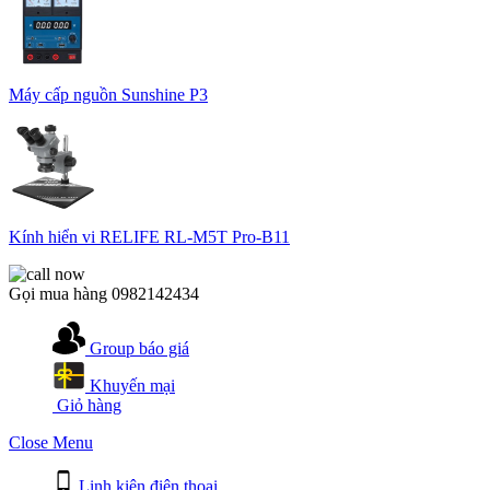
Máy cấp nguồn Sunshine P3
Kính hiển vi RELIFE RL-M5T Pro-B11
Gọi mua hàng
0982142434
Group báo giá
Khuyến mại
Giỏ hàng
Close Menu
Linh kiện điện thoại