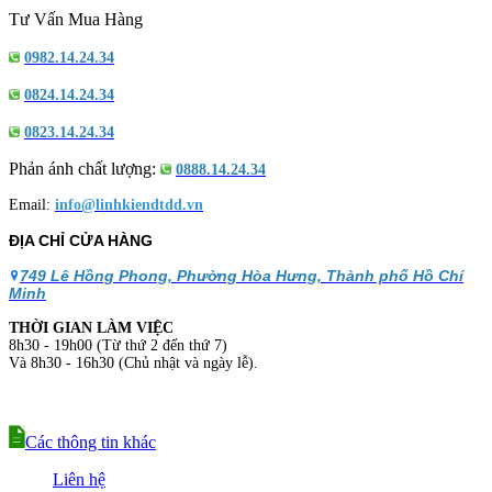
Tư Vấn Mua Hàng
0982.14.24.34
0824.14.24.34
0823.14.24.34
Phản ánh chất lượng:
0888.14.24.34
Email:
info@linhkiendtdd.vn
ĐỊA CHỈ CỬA HÀNG
749 Lê Hồng Phong, Phường Hòa Hưng, Thành phố Hồ Chí
Minh
THỜI GIAN LÀM VIỆC
8h30 - 19h00 (Từ thứ 2 đến thứ 7)
Và 8h30 - 16h30 (Chủ nhật và ngày lễ).
Các thông tin khác
Liên hệ