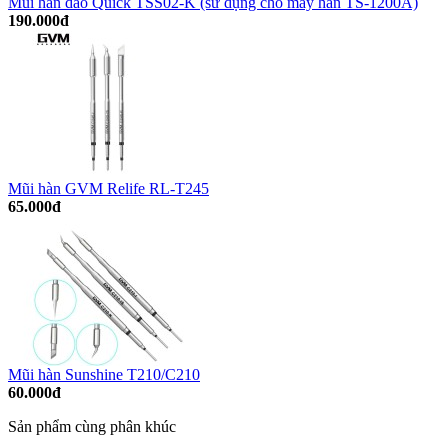
Mũi hàn dao Quick TSS02-K (sử dụng cho máy hàn TS-1200A)
190.000đ
Mũi hàn GVM Relife RL-T245
65.000đ
Mũi hàn Sunshine T210/C210
60.000đ
Sản phẩm cùng phân khúc