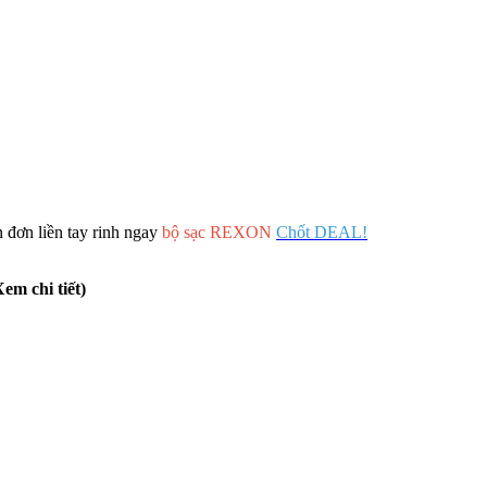
 đơn liền tay rinh ngay
bộ sạc REXON
Chốt DEAL!
em chi tiết)