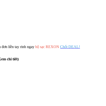
 đơn liền tay rinh ngay
bộ sạc REXON
Chốt DEAL!
em chi tiết)