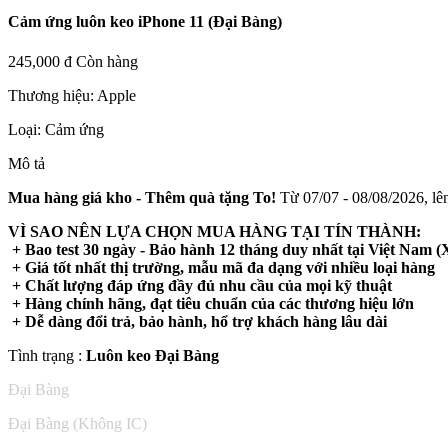
Cảm ứng luôn keo iPhone 11 (Đại Bàng)
245,000 đ
Còn hàng
Thương hiệu:
Apple
Loại:
Cảm ứng
Mô tả
Mua hàng giá kho - Thêm quà tặng To!
Từ 07/07 - 08/08/2026, lên
VÌ SAO NÊN LỰA CHỌN MUA HÀNG TẠI TÍN THÀNH:
+ Bao test 30 ngày - Bảo hành 12 tháng duy nhất tại Việt Nam (X
+ Giá tốt nhất thị trường, mẫu mã đa dạng với nhiều loại hàng
+ Chất lượng đáp ứng đầy đủ nhu cầu của mọi kỹ thuật
+ Hàng chính hãng, đạt tiêu chuẩn của các thương hiệu lớn
+ Dễ dàng đổi trả, bảo hành, hổ trợ khách hàng lâu dài
Tình trạng :
Luôn keo Đại Bàng
Đại Bàng
Đại Bàng (Không IC)