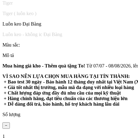
Tiger
Tiger ( luôn keo )
Luôn keo Đại Bàng
Luôn keo - không ic Đại Bàng
Màu sắc:
Mô tả
Mua hàng giá kho - Thêm quà tặng To!
Từ 07/07 - 08/08/2026, lên
VÌ SAO NÊN LỰA CHỌN MUA HÀNG TẠI TÍN THÀNH:
+ Bao test 30 ngày - Bảo hành 12 tháng duy nhất tại Việt Nam (X
+ Giá tốt nhất thị trường, mẫu mã đa dạng với nhiều loại hàng
+ Chất lượng đáp ứng đầy đủ nhu cầu của mọi kỹ thuật
+ Hàng chính hãng, đạt tiêu chuẩn của các thương hiệu lớn
+ Dễ dàng đổi trả, bảo hành, hổ trợ khách hàng lâu dài
Số lượng
1