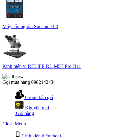
Máy cấp nguồn Sunshine P3
Kính hiển vi RELIFE RL-M5T Pro-B11
Gọi mua hàng
0982142434
Group báo giá
Khuyến mại
Giỏ hàng
Close Menu
Linh kiện điện thoại