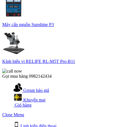
Máy cấp nguồn Sunshine P3
Kính hiển vi RELIFE RL-M5T Pro-B11
Gọi mua hàng
0982142434
Group báo giá
Khuyến mại
Giỏ hàng
Close Menu
Linh kiện điện thoại