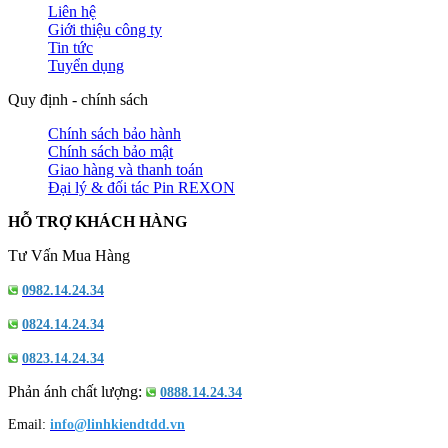
Liên hệ
Giới thiệu công ty
Tin tức
Tuyển dụng
Quy định - chính sách
Chính sách bảo hành
Chính sách bảo mật
Giao hàng và thanh toán
Đại lý & đối tác Pin REXON
HỖ TRỢ KHÁCH HÀNG
Tư Vấn Mua Hàng
0982.14.24.34
0824.14.24.34
0823.14.24.34
Phản ánh chất lượng:
0888.14.24.34
Email:
info@linhkiendtdd.vn