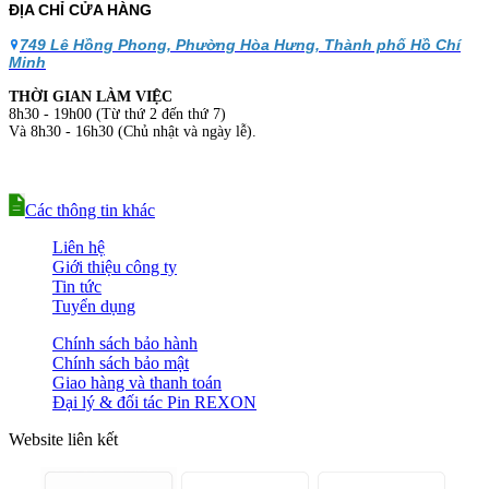
ĐỊA CHỈ CỬA HÀNG
749 Lê Hồng Phong, Phường Hòa Hưng, Thành phố Hồ Chí
Minh
THỜI GIAN LÀM VIỆC
8h30 - 19h00 (Từ thứ 2 đến thứ 7)
Và 8h30 - 16h30 (Chủ nhật và ngày lễ).
Các thông tin khác
Liên hệ
Giới thiệu công ty
Tin tức
Tuyển dụng
Chính sách bảo hành
Chính sách bảo mật
Giao hàng và thanh toán
Đại lý & đối tác Pin REXON
Website liên kết