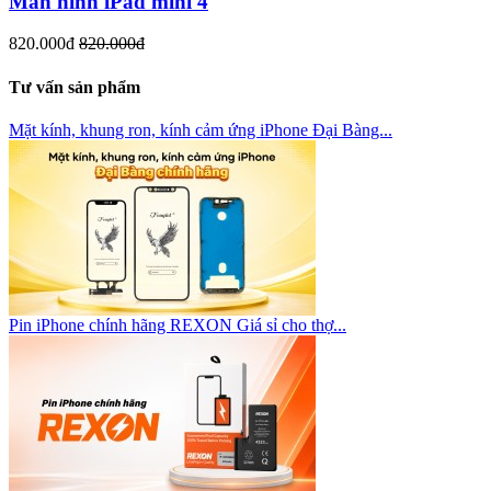
Màn hình iPad mini 4
820.000đ
820.000đ
Tư vấn sản phẩm
Mặt kính, khung ron, kính cảm ứng iPhone Đại Bàng...
Pin iPhone chính hãng REXON Giá sỉ cho thợ...