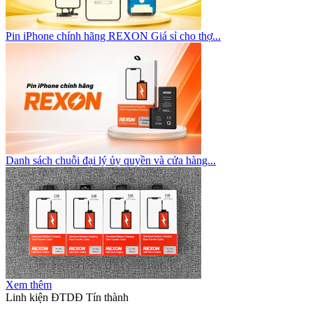
Pin iPhone chính hãng REXON Giá sỉ cho thợ...
Danh sách chuỗi đại lý ủy quyền và cửa hàng...
Xem thêm
Linh kiện ĐTDĐ Tín thành