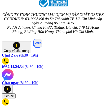
CÔNG TY TNHH THƯƠNG MẠI DỊCH VỤ SẢN XUẤT ORITEK
GCNDKDN: 0319025496 do Sở Tài chính TP. Hồ Chí Minh cấp
ngày 25 tháng 06 năm 2025.
Người đại diện: Chung Phước Thắng. Địa chỉ: 749 Lê Hồng
Phong, Phường Hòa Hưng, Thành phố Hồ Chí Minh.
Quay về
đầu trang
Chat Zalo
(8h30 - 19h)
0982.14.24.34
(8h30 - 19h)
Chat ngay
(8h30 - 19h)
Liên hệ