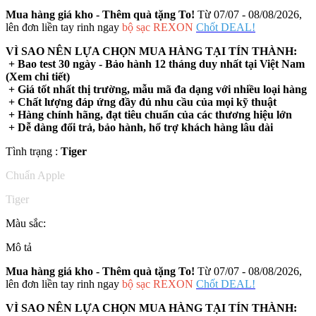
Mua hàng giá kho - Thêm quà tặng To!
Từ 07/07 - 08/08/2026,
lên đơn liền tay rinh ngay
bộ sạc REXON
Chốt DEAL!
VÌ SAO NÊN LỰA CHỌN MUA HÀNG TẠI TÍN THÀNH:
+ Bao test 30 ngày - Bảo hành 12 tháng duy nhất tại Việt Nam
(Xem chi tiết)
+ Giá tốt nhất thị trường, mẫu mã đa dạng với nhiều loại hàng
+ Chất lượng đáp ứng đầy đủ nhu cầu của mọi kỹ thuật
+ Hàng chính hãng, đạt tiêu chuẩn của các thương hiệu lớn
+ Dễ dàng đổi trả, bảo hành, hổ trợ khách hàng lâu dài
Tình trạng :
Tiger
Chuẩn Apple
Tiger
Màu sắc:
Mô tả
Mua hàng giá kho - Thêm quà tặng To!
Từ 07/07 - 08/08/2026,
lên đơn liền tay rinh ngay
bộ sạc REXON
Chốt DEAL!
VÌ SAO NÊN LỰA CHỌN MUA HÀNG TẠI TÍN THÀNH: