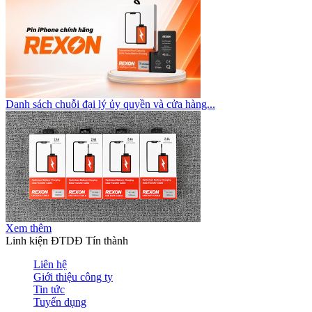
Danh sách chuỗi đại lý ủy quyền và cửa hàng...
Xem thêm
Linh kiện ĐTDĐ Tín thành
Liên hệ
Giới thiệu công ty
Tin tức
Tuyển dụng