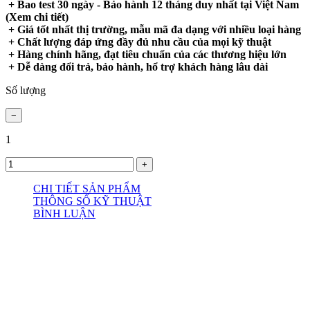
+ Bao test 30 ngày - Bảo hành 12 tháng duy nhất tại Việt Nam
(Xem chi tiết)
+ Giá tốt nhất thị trường, mẫu mã đa dạng với nhiều loại hàng
+ Chất lượng đáp ứng đầy đủ nhu cầu của mọi kỹ thuật
+ Hàng chính hãng, đạt tiêu chuẩn của các thương hiệu lớn
+ Dễ dàng đổi trả, bảo hành, hổ trợ khách hàng lâu dài
Số lượng
1
CHI TIẾT SẢN PHẨM
THÔNG SỐ KỸ THUẬT
BÌNH LUẬN