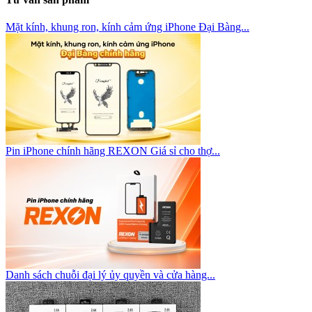
Mặt kính, khung ron, kính cảm ứng iPhone Đại Bàng...
Pin iPhone chính hãng REXON Giá sỉ cho thợ...
Danh sách chuỗi đại lý ủy quyền và cửa hàng...