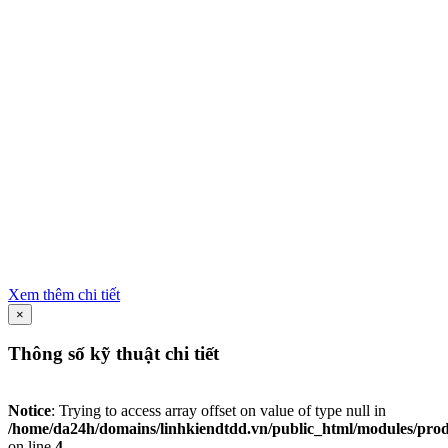
Xem thêm chi tiết
×
Thông số kỹ thuật chi tiết
Notice
: Trying to access array offset on value of type null in
/home/da24h/domains/linhkiendtdd.vn/public_html/modules/produc
on line
4