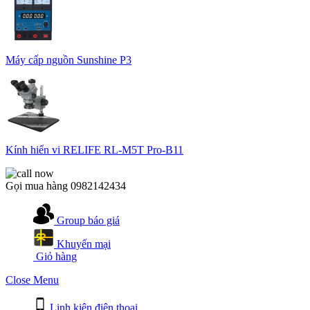
Máy cấp nguồn Sunshine P3
Kính hiển vi RELIFE RL-M5T Pro-B11
Gọi mua hàng
0982142434
Group báo giá
Khuyến mại
Giỏ hàng
Close Menu
Linh kiện điện thoại