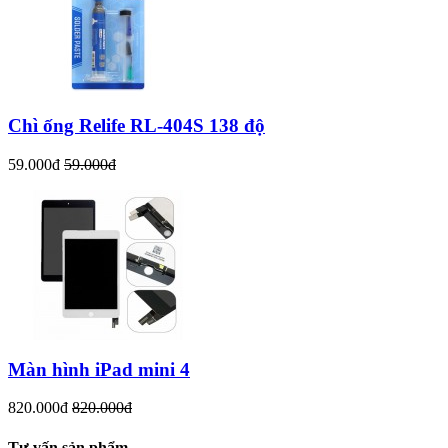
Chì ống Relife RL-404S 138 độ
59.000đ
59.000đ
Màn hình iPad mini 4
820.000đ
820.000đ
Tư vấn sản phẩm