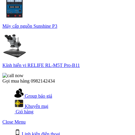
Máy cấp nguồn Sunshine P3
Kính hiển vi RELIFE RL-M5T Pro-B11
Gọi mua hàng
0982142434
Group báo giá
Khuyến mại
Giỏ hàng
Close Menu
Linh kiện điện thoại