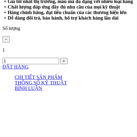
+ Giá tốt nhất thị trường, mẫu mã đa dạng với nhiều loại hàng
+ Chất lượng đáp ứng đầy đủ nhu cầu của mọi kỹ thuật
+ Hàng chính hãng, đạt tiêu chuẩn của các thương hiệu lớn
+ Dễ dàng đổi trả, bảo hành, hổ trợ khách hàng lâu dài
Số lượng
1
ĐẶT HÀNG
CHI TIẾT SẢN PHẨM
THÔNG SỐ KỸ THUẬT
BÌNH LUẬN