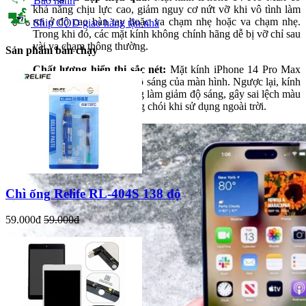
Bảo hành
khả năng chịu lực cao, giảm nguy cơ nứt vỡ khi vô tình làm
rơi ở độ cao bàn tay hoặc va chạm nhẹ hoặc va chạm nhẹ.
Ship COD giao hàng tận nhà
Trong khi đó, các mặt kính không chính hãng dễ bị vỡ chỉ sau
vài va chạm thông thường.
Sản phẩm bán chạy
Chất lượng hiển thị sắc nét:
Mặt kính iPhone 14 Pro Max
duy trì màu sắc gốc và độ sáng của màn hình. Ngược lại, kính
không chính hãng thường làm giảm độ sáng, gây sai lệch màu
hoặc xuất hiện hiện tượng chói khi sử dụng ngoài trời.
Chì ống Relife RL-404S 138 độ
59.000đ
59.000đ