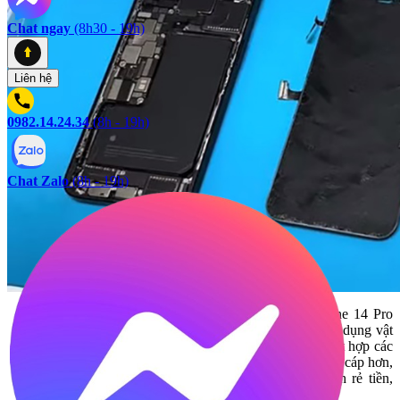
Chat ngay
(8h30 - 19h)
Liên hệ
0982.14.24.34
(8h - 19h)
Chat Zalo
(8h - 19h)
Chất lượng và độ bền vượt trội:
Mặt kính iPhone 14 Pro
Max được sản xuất theo tiêu chuẩn nghiêm ngặt, sử dụng vật
liệu cao cấp như Ceramic Shield. Công nghệ này kết hợp các
tinh thể gốm nano vào kính, tạo nên lớp bảo vệ cứng cáp hơn,
giúp bảo vệ màn hình tốt hơn so với các loại kính rẻ tiền,
thường dùng trong sửa chữa giá rẻ.