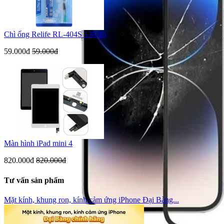
Chì ống Relife RL-404S 138 độ
59.000đ
59.000đ
Màn hình iPad mini 4
820.000đ
820.000đ
Tư vấn sản phẩm
Mặt kính, khung ron, kính cảm ứng iPhone Đại Bàng...