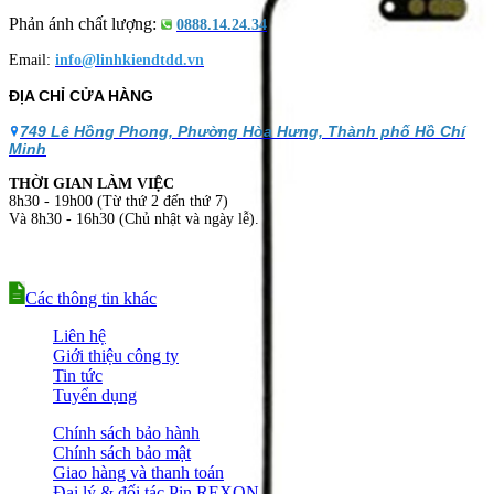
Phản ánh chất lượng:
0888.14.24.34
Email:
info@linhkiendtdd.vn
ĐỊA CHỈ CỬA HÀNG
749 Lê Hồng Phong, Phường Hòa Hưng, Thành phố Hồ Chí
Minh
THỜI GIAN LÀM VIỆC
8h30 - 19h00 (Từ thứ 2 đến thứ 7)
Và 8h30 - 16h30 (Chủ nhật và ngày lễ).
Các thông tin khác
Liên hệ
Giới thiệu công ty
Tin tức
Tuyển dụng
Chính sách bảo hành
Chính sách bảo mật
Giao hàng và thanh toán
Đại lý & đối tác Pin REXON