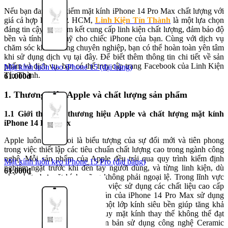
Nếu bạn đang tìm kiếm mặt kính iPhone 14 Pro Max chất lượng với
giá cả hợp lý tại TP. HCM,
Linh Kiện Tín Thành
là một lựa chọn
đáng tin cậy. Họ cam kết cung cấp linh kiện chất lượng, đảm bảo độ
bền và tính thẩm mỹ cho chiếc iPhone của bạn. Cùng với dịch vụ
chăm sóc khách hàng chuyên nghiệp, bạn có thể hoàn toàn yên tâm
khi sử dụng dịch vụ tại đây. Để biết thêm thông tin chi tiết về sản
phẩm và dịch vụ, bạn có thể truy cập trang Facebook của Linh Kiện
Mặt kính luôn keo iPhone 15 (đại bàng)
Tín Thành.
61.000đ
1. Thương hiệu Apple và chất lượng sản phẩm
1.1 Giới thiệu về thương hiệu Apple và chất lượng mặt kính
iPhone 14 Pro Max
Apple luôn được coi là biểu tượng của sự đổi mới và tiên phong
trong việc thiết lập các tiêu chuẩn chất lượng cao trong ngành công
nghệ. Mỗi sản phẩm của Apple đều trải qua quy trình kiểm định
Mặt kính luôn keo iPhone 15 Pro (đại bàng)
nghiêm ngặt trước khi đến tay người dùng, và từng linh kiện, dù
61.000đ
nhỏ nhất như mặt kính, cũng không phải ngoại lệ. Trong lĩnh vực
điện thoại, Apple nổi tiếng với việc sử dụng các chất liệu cao cấp
hàng đầu. Mặt kính nguyên bản của iPhone 14 Pro Max sử dụng
công nghệ Ceramic Shield – một lớp kính siêu bền giúp tăng khả
năng chống trầy và va đập. Tuy mặt kính thay thế không thể đạt
được độ bền như kính nguyên bản sử dụng công nghệ Ceramic