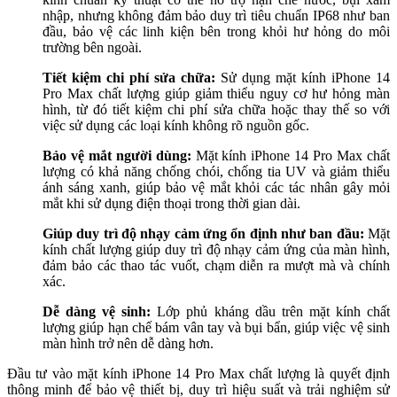
nhập, nhưng không đảm bảo duy trì tiêu chuẩn IP68 như ban
đầu, bảo vệ các linh kiện bên trong khỏi hư hỏng do môi
trường bên ngoài.
Tiết kiệm chi phí sửa chữa:
Sử dụng mặt kính iPhone 14
Pro Max chất lượng giúp giảm thiểu nguy cơ hư hỏng màn
hình, từ đó tiết kiệm chi phí sửa chữa hoặc thay thế so với
việc sử dụng các loại kính không rõ nguồn gốc.
Bảo vệ mắt người dùng:
Mặt kính iPhone 14 Pro Max chất
lượng có khả năng chống chói, chống tia UV và giảm thiểu
ánh sáng xanh, giúp bảo vệ mắt khỏi các tác nhân gây mỏi
mắt khi sử dụng điện thoại trong thời gian dài.
Giúp duy trì độ nhạy cảm ứng ổn định như ban đầu:
Mặt
kính chất lượng giúp duy trì độ nhạy cảm ứng của màn hình,
đảm bảo các thao tác vuốt, chạm diễn ra mượt mà và chính
xác.
Dễ dàng vệ sinh:
Lớp phủ kháng dầu trên mặt kính chất
lượng giúp hạn chế bám vân tay và bụi bẩn, giúp việc vệ sinh
màn hình trở nên dễ dàng hơn.
Đầu tư vào mặt kính iPhone 14 Pro Max chất lượng là quyết định
thông minh để bảo vệ thiết bị, duy trì hiệu suất và trải nghiệm sử