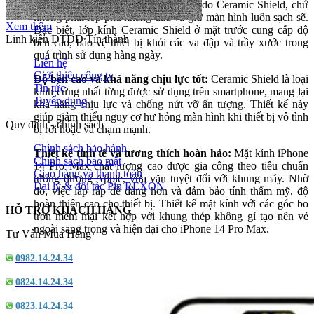
vân tay. Việc “hạn chế trầy xước” là do Ceramic Shield, chứ
không phải lớp phủ kháng dầu và giữ màn hình luôn sạch sẽ.
Xem thêm
Đặc biệt, lớp kính Ceramic Shield ở mặt trước cung cấp độ
Linh kiện ĐTDĐ Tín thành
bền cao, bảo vệ thiết bị khỏi các va đập và trầy xước trong
quá trình sử dụng hàng ngày.
Liên hệ
Giới thiệu công ty
Độ bền cao và khả năng chịu lực tốt:
Ceramic Shield là loại
Tin tức
kính cứng nhất từng được sử dụng trên smartphone, mang lại
Tuyển dụng
khả năng chịu lực và chống nứt vỡ ấn tượng. Thiết kế này
giúp giảm thiểu nguy cơ hư hỏng màn hình khi thiết bị vô tình
Quy định - chính sách
bị rơi hoặc va chạm mạnh.
Chính sách bảo hành
Thiết kế tinh tế và tương thích hoàn hảo:
Mặt kính iPhone
Chính sách bảo mật
14 Pro Max chất lượng cao được gia công theo tiêu chuẩn
Giao hàng và thanh toán
tương đương Apple, vừa vặn tuyệt đối với khung máy. Nhờ
Đại lý & đối tác Pin REXON
đó, việc lắp ráp dễ dàng hơn và đảm bảo tính thẩm mỹ, độ
hoàn thiện cao cho thiết bị. Thiết kế mặt kính với các góc bo
HỖ TRỢ KHÁCH HÀNG
tròn mềm mại kết hợp với khung thép không gỉ tạo nên vẻ
ngoài sang trọng và hiện đại cho iPhone 14 Pro Max.
Tư Vấn Mua Hàng
0982.14.24.34
0824.14.24.34
0823.14.24.34