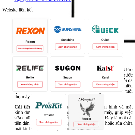
Website liên kết
Khả năng chống nước và bụi bẩn:
Mặt kính iPhone 14 Pro
Max cùng với các thành phần khác đạt tiêu chuẩn chống nước
và bụi IP68, cho phép thiết bị chịu được nước ở độ sâu tối đa
6 mét trong vòng 30 phút. Thiết kế kín đáo ngăn chặn hiệu
quả nước và bụi, bảo vệ linh kiện bên trong và kéo dài tuổi
thọ máy.
Cải tiến trong thiết kế mặt kính:
Cụm màn hình và mặt
kính được thiết kế có thể tháo rời khỏi khung máy, giúp việc
sửa chữa dễ dàng hơn và tiết kiệm chi phí hơn. Đây là một cải
tiến đáng chú ý, cho phép người dùng thay thế hoặc sửa chữa
mặt kính một cách thuận tiện khi cần thiết.