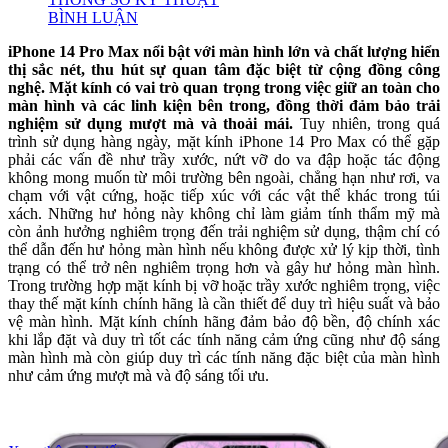
BÌNH LUẬN
​iPhone 14 Pro Max nổi bật với màn hình lớn và chất lượng hiển
thị sắc nét, thu hút sự quan tâm đặc biệt từ cộng đồng công
nghệ. Mặt kính có vai trò quan trọng trong việc giữ an toàn cho
màn hình và các linh kiện bên trong, đồng thời đảm bảo trải
nghiệm sử dụng mượt mà và thoải mái.​
Tuy nhiên, trong quá
trình sử dụng hàng ngày, mặt kính iPhone 14 Pro Max có thể gặp
phải các vấn đề như trầy xước, nứt vỡ do va đập hoặc tác động
không mong muốn từ môi trường bên ngoài, chẳng hạn như rơi, va
chạm với vật cứng, hoặc tiếp xúc với các vật thể khác trong túi
xách. Những hư hỏng này không chỉ làm giảm tính thẩm mỹ mà
còn ảnh hưởng nghiêm trọng đến trải nghiệm sử dụng, thậm chí có
thể dẫn đến hư hỏng màn hình nếu không được xử lý kịp thời, tình
trạng có thể trở nên nghiêm trọng hơn và gây hư hỏng màn hình.​
Trong trường hợp mặt kính bị vỡ hoặc trầy xước nghiêm trọng, việc
thay thế mặt kính chính hãng là cần thiết để duy trì hiệu suất và bảo
vệ màn hình. Mặt kính chính hãng đảm bảo độ bền, độ chính xác
khi lắp đặt và duy trì tốt các tính năng cảm ứng cũng như độ sáng
màn hình mà còn giúp duy trì các tính năng đặc biệt của màn hình
như cảm ứng mượt mà và độ sáng tối ưu.