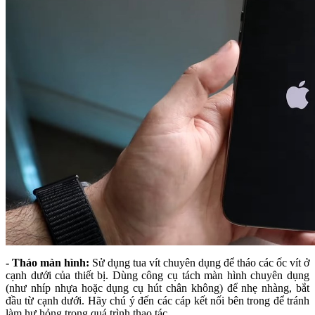
- Tháo màn hình:
Sử dụng tua vít chuyên dụng để tháo các ốc vít ở
cạnh dưới của thiết bị. Dùng công cụ tách màn hình chuyên dụng
(như nhíp nhựa hoặc dụng cụ hút chân không) để nhẹ nhàng, bắt
đầu từ cạnh dưới. Hãy chú ý đến các cáp kết nối bên trong để tránh
làm hư hỏng trong quá trình thao tác.