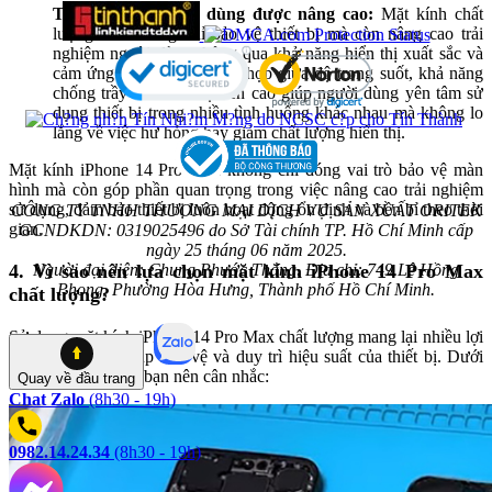
Trải nghiệm người dùng được nâng cao:
Mặt kính chất
lượng cao không chỉ bảo vệ thiết bị mà còn nâng cao trải
nghiệm người dùng thông qua khả năng hiển thị xuất sắc và
cảm ứng mượt mà. Sự kết hợp giữa độ trong suốt, khả năng
chống trầy xước và độ bền cao giúp người dùng yên tâm sử
dụng thiết bị trong nhiều tình huống khác nhau mà không lo
lắng về việc hư hỏng hay giảm chất lượng hiển thị.
Mặt kính iPhone 14 Pro Max không chỉ đóng vai trò bảo vệ màn
hình mà còn góp phần quan trọng trong việc nâng cao trải nghiệm
sử dụng, đảm bảo thiết bị luôn hoạt động ổn định và bền bỉ theo thời
CÔNG TY TNHH THƯƠNG MẠI DỊCH VỤ SẢN XUẤT ORITEK
gian.
GCNDKDN: 0319025496 do Sở Tài chính TP. Hồ Chí Minh cấp
ngày 25 tháng 06 năm 2025.
Người đại diện: Chung Phước Thắng. Địa chỉ: 749 Lê Hồng
4. Vì sao nên lựa chọn mặt kính iPhone 14 Pro Max
Phong, Phường Hòa Hưng, Thành phố Hồ Chí Minh.
chất lượng?
Sử dụng mặt kính iPhone 14 Pro Max chất lượng mang lại nhiều lợi
ích quan trọng, giúp bảo vệ và duy trì hiệu suất của thiết bị. Dưới
đây là những lý do bạn nên cân nhắc:
Quay về
đầu trang
Chat Zalo
(8h30 - 19h)
0982.14.24.34
(8h30 - 19h)