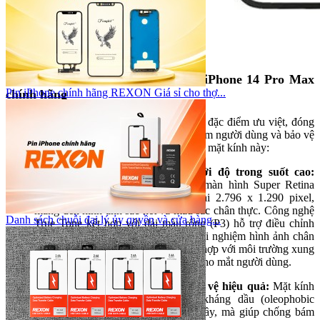
3. Đặc điểm nổi bật của mặt kính iPhone 14 Pro Max
Pin iPhone chính hãng REXON Giá sỉ cho thợ...
chính hãng
Mặt kính iPhone 14 Pro Max sở hữu nhiều đặc điểm ưu việt, đóng
góp quan trọng vào việc nâng cao trải nghiệm người dùng và bảo vệ
thiết bị. Dưới đây là những điểm nổi bật của mặt kính này:
Chất lượng hiển thị vượt trội với độ trong suốt cao:
iPhone 14 Pro Max được trang bị màn hình Super Retina
XDR OLED 6,7 inch, độ phân giải 2.796 x 1.290 pixel,
mang đến hình ảnh sắc nét và màu sắc chân thực. Công nghệ
Danh sách chuỗi đại lý ủy quyền và cửa hàng...
True Tone kết hợp với dải màu rộng (P3) hỗ trợ điều chỉnh
màu sắc và độ hiển thị, mang đến trải nghiệm hình ảnh chân
thực và sống động hơn, độ sáng phù hợp với môi trường xung
quanh, từ đó tạo cảm giác thoải mái cho mắt người dùng.
Khả năng chống trầy xước và bảo vệ hiệu quả:
Mặt kính
iPhone 14 Pro Max có lớp phủ kháng dầu (oleophobic
coating) không có tác dụng chống trầy, mà giúp chống bám