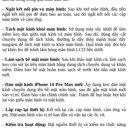
- Ngắt kết nối pin và màn hình:
Sau khi mở màn hình, đầu tiên
ngắt kết nối pin để đảm bảo an toàn, sau đó ngắt kết nối các cáp
màn hình và cảm ứng.
- Tách mặt kính khỏi màn hình:
Sử dụng máy sấy nhiệt để làm
mềm keo dán giữa mặt kính và màn hình. Sau đó, dùng dây cắt
chuyên dụng để tách kính, thường là dây thép mảnh hoặc dây
tungsten để tách mặt kính ra khỏi màn hình. Quá trình này đòi hỏi
sự khéo léo để tránh làm hỏng màn hình LCD bên dưới.
- Làm sạch bề mặt màn hình:
Sau khi tháo mặt kính cũ, làm sạch
keo còn sót lại trên màn hình bằng dung dịch chuyên dụng và khăn
mềm. Đảm bảo bề mặt hoàn toàn sạch sẽ trước khi dán mặt kính
mới.
- Dán mặt kính iPhone 14 Pro Max mới:
Áp dụng keo dán mặt
kính chuyên dụng lên bề mặt màn hình, sau đó gắn mặt kính mới
vào vị trí. Đảm bảo căn chỉnh chính xác. Tránh để bụi hoặc bọt khí
lọt vào giữa màn hình và mặt kính.
- Lắp ráp lại thiết bị:
Kết nối lại các cáp màn hình, cảm ứng và
pin. Đặt màn hình vào vị trí ban đầu và vặn lại các ốc vít.
- Kiểm tra hoạt động:
Bật nguồn thiết bị và kiểm tra chức năng