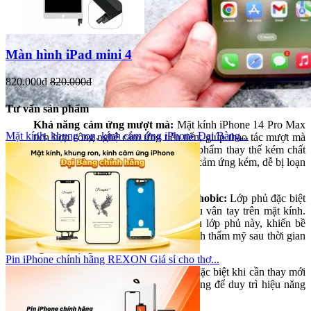
Màn hình iPad mini 4
820.000đ
820.000đ
Tư vấn sản phẩm
Khả năng cảm ứng mượt mà:
Mặt kính iPhone 14 Pro Max
Mặt kính, khung ron, kính cảm ứng iPhone Đại Bàng...
tích hợp công nghệ cảm ứng tiên tiến, giúp thao tác mượt mà
và chính xác. Trong khi đó, các sản phẩm thay thế kém chất
lượng thường gặp tình trạng độ nhạy cảm ứng kém, dễ bị loạn
điểm chạm.
Lớp phủ chống bám vân tay oleophobic:
Lớp phủ đặc biệt
này giúp hạn chế bám mồ hôi và dấu vân tay trên mặt kính.
Kính không chính hãng thường thiếu lớp phủ này, khiến bề
mặt dễ bẩn, khó lau chùi và mất đi tính thẩm mỹ sau thời gian
ngắn sử dụng.
Pin iPhone chính hãng REXON Giá sỉ cho thợ...
Do đó, việc lựa chọn mặt kính chất lượng, đặc biệt khi cần thay mới
cho iPhone 14 Pro Max, là yếu tố quan trọng để duy trì hiệu năng
và trải nghiệm cao cấp của sản phẩm.