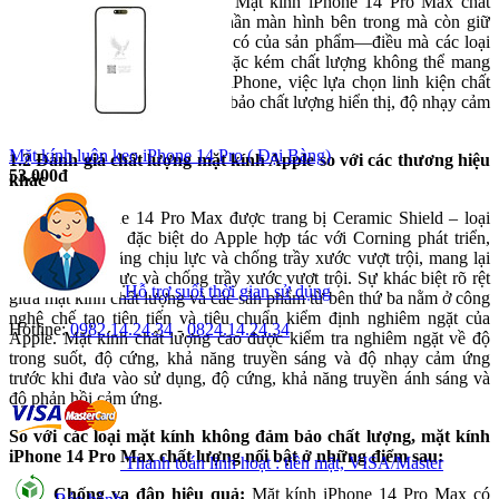
và tuổi thọ của các linh kiện. Mặt kính iPhone 14 Pro Max chất
lượng không chỉ bảo vệ tốt phần màn hình bên trong mà còn giữ
được vẻ ngoài sang trọng vốn có của sản phẩm—điều mà các loại
mặt kính không chính hãng hoặc kém chất lượng không thể mang
lại. Vì vậy, khi thay mặt kính iPhone, việc lựa chọn linh kiện chất
lượng là rất quan trọng để đảm bảo chất lượng hiển thị, độ nhạy cảm
ứng và tuổi thọ của thiết bị.
Mặt kính luôn keo iPhone 14 Pro ( Đại Bàng)
1.2 Đánh giá chất lượng mặt kính Apple so với các thương hiệu
53.000đ
khác
Mặt kính iPhone 14 Pro Max được trang bị Ceramic Shield – loại
kính cường lực đặc biệt do Apple hợp tác với Corning phát triển,
mang lại khả năng chịu lực và chống trầy xước vượt trội, mang lại
khả năng chịu lực và chống trầy xước vượt trội. Sự khác biệt rõ rệt
Hỗ trợ suốt thời gian sử dụng
giữa mặt kính chất lượng và các sản phẩm từ bên thứ ba nằm ở công
nghệ chế tạo tiên tiến và tiêu chuẩn kiểm định nghiêm ngặt của
Hotline:
0982.14.24.34
-
0824.14.24.34
Apple. Mặt kính chất lượng cao được kiểm tra nghiêm ngặt về độ
trong suốt, độ cứng, khả năng truyền sáng và độ nhạy cảm ứng
trước khi đưa vào sử dụng, độ cứng, khả năng truyền ánh sáng và
độ phản hồi cảm ứng.
So với các loại mặt kính không đảm bảo chất lượng, mặt kính
iPhone 14 Pro Max chất lượng nổi bật ở những điểm sau:
Thanh toán linh hoạt : tiền mặt, VISA/Master
Chống va đập hiệu quả:
Mặt kính iPhone 14 Pro Max có