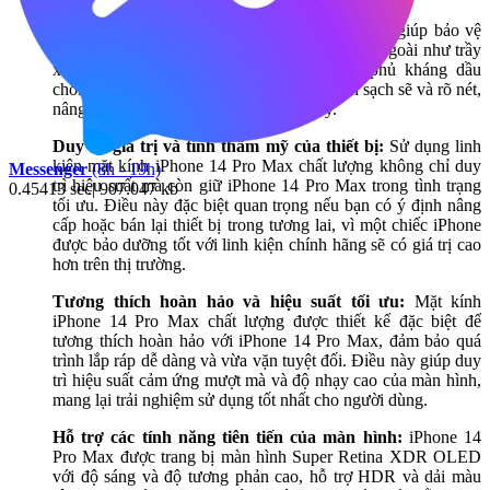
Bảo vệ màn hình tối ưu:
Mặt kính chất lượng giúp bảo vệ
màn hình khỏi các tác động từ môi trường bên ngoài như trầy
xước, va đập và chịu lực mạnh mẽ. Lớp phủ kháng dầu
chống in dấu vân tay giữ cho màn hình luôn sạch sẽ và rõ nét,
nâng cao trải nghiệm sử dụng hàng ngày.
Duy trì giá trị và tính thẩm mỹ của thiết bị:
Sử dụng linh
kiện mặt kính iPhone 14 Pro Max chất lượng không chỉ duy
Messenger
(8h - 19h)
trì hiệu suất mà còn giữ iPhone 14 Pro Max trong tình trạng
0.45413 sec| 907.047 kb
tối ưu. Điều này đặc biệt quan trọng nếu bạn có ý định nâng
cấp hoặc bán lại thiết bị trong tương lai, vì một chiếc iPhone
được bảo dưỡng tốt với linh kiện chính hãng sẽ có giá trị cao
hơn trên thị trường.
Tương thích hoàn hảo và hiệu suất tối ưu:
Mặt kính
iPhone 14 Pro Max chất lượng được thiết kế đặc biệt để
tương thích hoàn hảo với iPhone 14 Pro Max, đảm bảo quá
trình lắp ráp dễ dàng và vừa vặn tuyệt đối. Điều này giúp duy
trì hiệu suất cảm ứng mượt mà và độ nhạy cao của màn hình,
mang lại trải nghiệm sử dụng tốt nhất cho người dùng.
Hỗ trợ các tính năng tiên tiến của màn hình:
iPhone 14
Pro Max được trang bị màn hình Super Retina XDR OLED
với độ sáng và độ tương phản cao, hỗ trợ HDR và dải màu