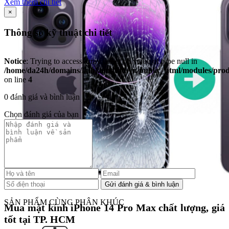
Xem thêm chi tiết
×
Thông số kỹ thuật chi tiết
Notice
: Trying to access array offset on value of type null in
/home/da24h/domains/linhkiendtdd.vn/public_html/modules/produc
on line
4
0 đánh giá và bình luận
Chọn đánh giá của bạn
SẢN PHẨM CÙNG PHÂN KHÚC
Mua mặt kính iPhone 14 Pro Max chất lượng, giá
tốt tại TP. HCM