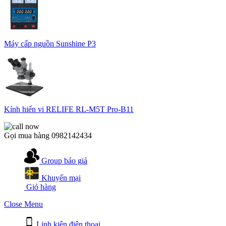
Máy cấp nguồn Sunshine P3
Kính hiển vi RELIFE RL-M5T Pro-B11
Gọi mua hàng
0982142434
Group báo giá
Khuyến mại
Giỏ hàng
Close Menu
Linh kiện điện thoại