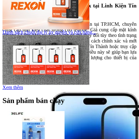
2. Giá mặt kính iPhone 14 Pro Max tại Linh Kiện Tín
Thành
Linh Kiện Tín Thành là một địa chỉ uy tín tại TP.HCM, chuyên
cung cấp linh kiện chất lượng cho iPhone. Giá cung cấp mặt kính
Danh sách chuỗi đại lý ủy quyền và cửa hàng...
iPhone 14 Pro Max tại Tín Thành có thể thay đổi tùy theo tình trạng
hàng hóa. Để nắm bắt thông tin giá cả một cách chính xác và mới
nhất, khách hàng nên liên hệ trực tiếp với Tín Thành hoặc truy cập
fanpage Facebook chính thức của đơn vị. Điều này sẽ giúp bạn lựa
chọn sản phẩm phù hợp và đảm bảo chất lượng cho thiết bị của
mình.
Xem thêm
Sản phẩm bán chạy