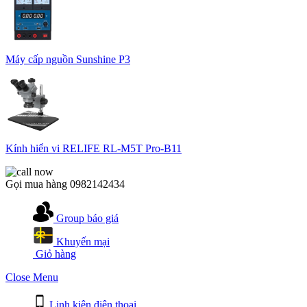
Máy cấp nguồn Sunshine P3
Kính hiển vi RELIFE RL-M5T Pro-B11
Gọi mua hàng
0982142434
Group báo giá
Khuyến mại
Giỏ hàng
Close Menu
Linh kiện điện thoại