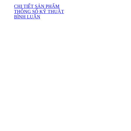
CHI TIẾT SẢN PHẨM
THÔNG SỐ KỸ THUẬT
BÌNH LUẬN