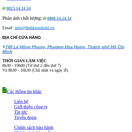
0823.14.24.34
Phản ánh chất lượng:
0888.14.24.34
Email:
info@linhkiendtdd.vn
ĐỊA CHỈ CỬA HÀNG
749 Lê Hồng Phong, Phường Hòa Hưng, Thành phố Hồ Chí
Minh
THỜI GIAN LÀM VIỆC
8h30 - 19h00 (Từ thứ 2 đến thứ 7)
Và 8h30 - 16h30 (Chủ nhật và ngày lễ).
Các thông tin khác
Liên hệ
Giới thiệu công ty
Tin tức
Tuyển dụng
Chính sách bảo hành