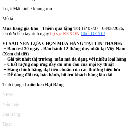
Loại:
Mặt kính / khung ron
Mô tả
Mua hàng giá kho - Thêm quà tặng To!
Từ 07/07 - 08/08/2026,
lên đơn liền tay rinh ngay
bộ sạc REXON
Chốt DEAL!
VÌ SAO NÊN LỰA CHỌN MUA HÀNG TẠI TÍN THÀNH:
+ Bao test 30 ngày - Bảo hành 12 tháng duy nhất tại Việt Nam
(Xem chi tiết)
+ Giá tốt nhất thị trường, mẫu mã đa dạng với nhiều loại hàng
+ Chất lượng đáp ứng đầy đủ nhu cầu của mọi kỹ thuật
+ Hàng chính hãng, đạt tiêu chuẩn của các thương hiệu lớn
+ Dễ dàng đổi trả, bảo hành, hổ trợ khách hàng lâu dài
Tình trạng :
Luôn keo Đại Bàng
NEW
Nấu máy
Đại Bàng
Tiger