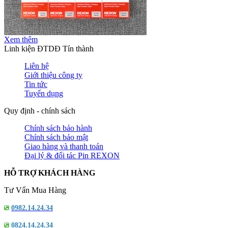
Xem thêm
Linh kiện ĐTDĐ Tín thành
Liên hệ
Giới thiệu công ty
Tin tức
Tuyển dụng
Quy định - chính sách
Chính sách bảo hành
Chính sách bảo mật
Giao hàng và thanh toán
Đại lý & đối tác Pin REXON
HỖ TRỢ KHÁCH HÀNG
Tư Vấn Mua Hàng
0982.14.24.34
0824.14.24.34