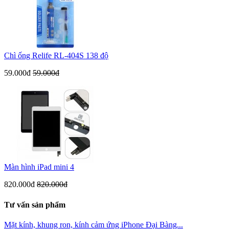
Chì ống Relife RL-404S 138 độ
59.000đ
59.000đ
Màn hình iPad mini 4
820.000đ
820.000đ
Tư vấn sản phẩm
Mặt kính, khung ron, kính cảm ứng iPhone Đại Bàng...