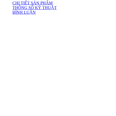
CHI TIẾT SẢN PHẨM
THÔNG SỐ KỸ THUẬT
BÌNH LUẬN