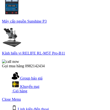
Máy cấp nguồn Sunshine P3
Kính hiển vi RELIFE RL-M5T Pro-B11
Gọi mua hàng
0982142434
Group báo giá
Khuyến mại
Giỏ hàng
Close Menu
Linh kiện điện thoại