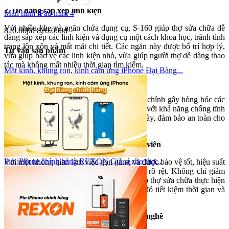
2. Dễ dàng sắp xếp linh kiện
Màn hình iPad mini 4
Với nhiều khe và ngăn chứa dụng cụ, S-160 giúp thợ sửa chữa dễ
820.000đ
820.000đ
dàng sắp xếp các linh kiện và dụng cụ một cách khoa học, tránh tình
trạng lộn xộn và mất mát chi tiết. Các ngăn này được bố trí hợp lý,
Tư vấn sản phẩm
vừa giúp bảo vệ các linh kiện nhỏ, vừa giúp người thợ dễ dàng thao
tác mà không mất nhiều thời gian tìm kiếm.
Mặt kính, khung ron, kính cảm ứng iPhone Đại Bàng...
3. Ngăn chặn phóng tĩnh điện
Tĩnh điện là một trong những nguyên nhân chính gây hỏng hóc các
linh kiện điện tử. Miếng lót sửa chữa S-160 với khả năng chống tĩnh
điện giúp bảo vệ các thiết bị khỏi nguy cơ này, đảm bảo an toàn cho
linh kiện trong suốt quá trình làm việc.
4. Tối ưu hiệu suất làm việc của kỹ thuật viên
Pin iPhone chính hãng REXON Giá sỉ cho thợ...
Với một không gian làm việc gọn gàng và được bảo vệ tốt, hiệu suất
công việc của người thợ sẽ được nâng cao rõ rệt. Không chỉ giảm
thiểu rủi ro hư hỏng thiết bị, S-160 còn giúp thợ sửa chữa thực hiện
các thao tác nhanh hơn, chính xác hơn, từ đó tiết kiệm thời gian và
công sức.
5. Dễ ứng dụng trong hầu hết các ngành nghề