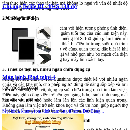
tâm thực hiện các thao tác hàn mà không lo ngại về vấn đề nhiệt độ
Chì ống Relife RL-404S 138 độ
ảnh hưởng đến môi trường làm việc.
59.000đ
59.000đ
2. Chống tĩnh điện
Các linh kiện điện tử rất nhạy cảm với hiện tượng phóng tĩnh điện,
có thể gây hỏng hóc hoặc làm giảm tuổi thọ của các linh kiện này.
Nhờ khả năng chống tĩnh điện, miếng lót S-160 giúp giảm thiểu rủi
ro này, bảo vệ an toàn cho các thiết bị điện tử trong suốt quá trình
sửa chữa. Đây là một tính năng vô cùng quan trọng, đặc biệt là khi
thao tác với các linh kiện hiện đại và nhỏ gọn như bo mạch của điện
thoại thông minh, máy tính bảng hay máy tính xách tay.
3. Thiết kế tiện lợi, nhiều ngăn chứa dụng cụ
Màn hình iPad mini 4
Miếng lót sửa chữa S-160 Sunshine được thiết kế với nhiều ngăn
chứa và các khe nhỏ, cho phép người dùng dễ dàng sắp xếp và lưu
820.000đ
820.000đ
trữ các linh kiện, ốc vít, dụng cụ sửa chữa trong quá trình làm việc.
Điều này giúp công việc trở nên gọn gàng hơn, tránh tình trạng mất
Tư vấn sản phẩm
mát các chi tiết nhỏ hoặc làm lẫn lộn các linh kiện quan trọng.
Không gian làm việc trở nên khoa học và tối ưu hơn, giúp người thợ
dễ dàng kiểm soát và thao tác nhanh chóng, hiệu quả.
Mặt kính, khung ron, kính cảm ứng iPhone Đại Bàng...
4. Chất liệu silicon cao cấp, bền bỉ, dễ vệ sinh