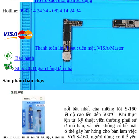
Hỗ trợ suốt thời gian sử dụng
Hotline:
0982.14.24.34
-
0824.14.24.34
Thanh toán linh hoạt : tiền mặt, VISA/Master
Bảo hành
Ship COD giao hàng tận nhà
Sản phẩm bán chạy
1. Khả năng chịu nhiệt cao
Một trong những đặc điểm nổi bật nhất của miếng lót S-160
Sunshine là khả năng chịu nhiệt độ cao lên đến 500°C. Khi thực
hiện các công việc sửa chữa điện tử, kỹ thuật viên thường phải sử
dụng các công cụ tạo nhiệt như mỏ hàn, và nếu không có bề mặt
bảo vệ phù hợp, nhiệt độ này có thể gây hư hỏng cho bàn làm việc
hoặc các linh kiện xung quanh. Với S-160, người dùng có thể yên