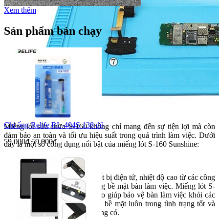
Xem thêm
Sản phẩm bán chạy
Chì ống Relife RL-404S 138 độ
Miếng lót sửa chữa S-160 không chỉ mang đến sự tiện lợi mà còn
đảm bảo an toàn và tối ưu hiệu suất trong quá trình làm việc. Dưới
59.000đ
59.000đ
đây là một số công dụng nổi bật của miếng lót S-160 Sunshine:
1. Bảo vệ bề mặt làm việc
Khi thực hiện sửa chữa các thiết bị điện tử, nhiệt độ cao từ các công
cụ như mỏ hàn có thể làm hỏng bề mặt bàn làm việc. Miếng lót S-
160 với khả năng chịu nhiệt cao giúp bảo vệ bàn làm việc khỏi các
tác động tiêu cực này, giữ cho bề mặt luôn trong tình trạng tốt và
tránh những hư hỏng không đáng có.