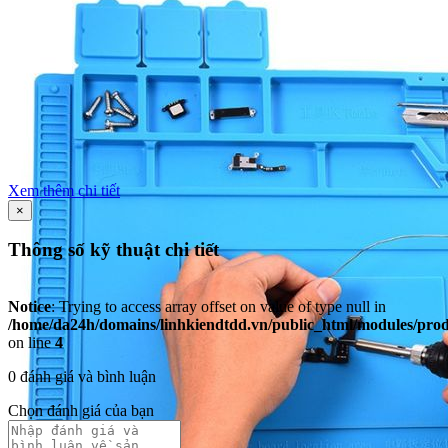
Xem thêm chi tiết
×
Thông số kỹ thuật chi tiết
Notice
: Trying to access array offset on value of type null in
/home/da24h/domains/linhkiendtdd.vn/public_html/modules/produc
on line
4
0 đánh giá và bình luận
Chọn đánh giá của bạn