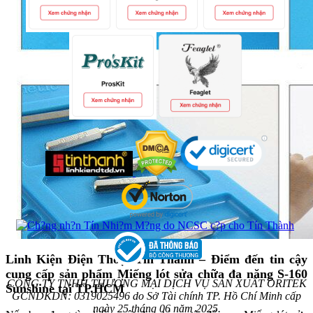
Linh Kiện Điện Thoại Tín Thành – Điểm đến tin cậy
cung cấp sản phẩm Miếng lót sửa chữa đa năng S-160
CÔNG TY TNHH THƯƠNG MẠI DỊCH VỤ SẢN XUẤT ORITEK
Sunshine tại TP.HCM
GCNDKDN: 0319025496 do Sở Tài chính TP. Hồ Chí Minh cấp
ngày 25 tháng 06 năm 2025.