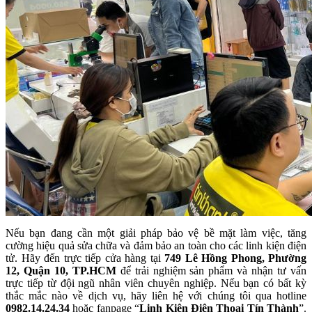
Nếu bạn đang cần một giải pháp bảo vệ bề mặt làm việc, tăng
cường hiệu quả sửa chữa và đảm bảo an toàn cho các linh kiện điện
tử. Hãy đến trực tiếp cửa hàng tại
749 Lê Hồng Phong, Phường
12, Quận 10, TP.HCM
để trải nghiệm sản phẩm và nhận tư vấn
trực tiếp từ đội ngũ nhân viên chuyên nghiệp. Nếu bạn có bất kỳ
thắc mắc nào về dịch vụ, hãy liên hệ với chúng tôi qua hotline
0982.14.24.34
hoặc fanpage “
Linh Kiện Điện Thoại Tín Thành
”.