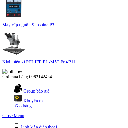
Máy cấp nguồn Sunshine P3
Kính hiển vi RELIFE RL-M5T Pro-B11
Gọi mua hàng
0982142434
Group báo giá
Khuyến mại
Giỏ hàng
Close Menu
Linh kiện điện thoại