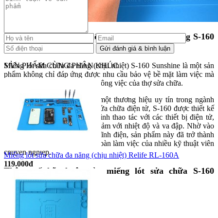
Giới thiệu sản phẩm miếng lót sửa chữa đa năng S-160
Sunshine
Miếng lót sửa chữa đa năng (chịu nhiệt) S-160 Sunshine là một sản
SẢN PHẨM CÙNG PHÂN KHÚC
phẩm không chỉ đáp ứng được nhu cầu bảo vệ bề mặt làm việc mà
còn giúp tăng cường hiệu quả công việc của thợ sửa chữa.
Được sản xuất bởi Sunshine, một thương hiệu uy tín trong ngành
sản xuất các công cụ, thiết bị sửa chữa điện tử, S-160 được thiết kế
đặc biệt để hỗ trợ trong quá trình thao tác với các thiết bị điện tử,
đặc biệt là các linh kiện nhạy cảm với nhiệt độ và va đập. Nhờ vào
khả năng chịu nhiệt và chống tĩnh điện, sản phẩm này đã trở thành
một phần không thể thiếu trên bàn làm việc của nhiều kỹ thuật viên
chuyên nghiệp.
Miếng lót sửa chữa đa năng (chịu nhiệt) Relife RL-160A
119.000đ
Thông số kỹ thuật của miếng lót sửa chữa S-160
Sunshine