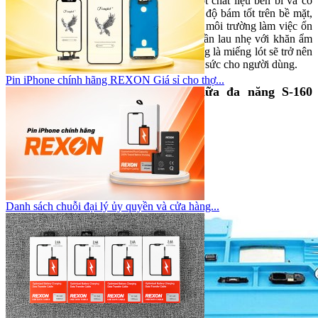
Sản phẩm được làm từ silicon cao cấp, một chất liệu bền bỉ và có
khả năng chống mài mòn tốt. Miếng lót có độ bám tốt trên bề mặt,
không bị trượt khi thao tác, giúp tạo ra một môi trường làm việc ổn
định. Hơn nữa, silicon rất dễ vệ sinh, chỉ cần lau nhẹ với khăn ẩm
hoặc sử dụng dung dịch vệ sinh chuyên dụng là miếng lót sẽ trở nên
sạch sẽ như mới, tiết kiệm thời gian và công sức cho người dùng.
Pin iPhone chính hãng REXON Giá sỉ cho thợ...
Công dụng của miếng lót sửa chữa đa năng S-160
Sunshine
Danh sách chuỗi đại lý ủy quyền và cửa hàng...