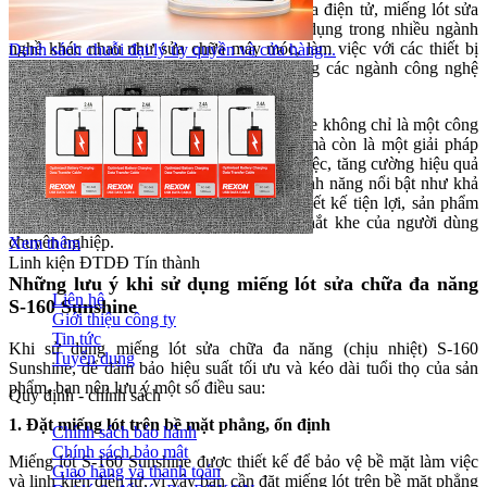
Không chỉ giới hạn trong lĩnh vực sửa chữa điện tử, miếng lót sửa
chữa đa năng S-160 còn có thể được sử dụng trong nhiều ngành
nghề khác nhau như sửa chữa máy móc, làm việc với các thiết bị
Danh sách chuỗi đại lý ủy quyền và cửa hàng...
công nghiệp nhỏ gọn hay thậm chí là trong các ngành công nghệ
cao đòi hỏi sự chính xác và an toàn.
Miếng lót sửa chữa đa năng S-160 Sunshine không chỉ là một công
cụ hữu ích cho các thợ sửa chữa điện tử mà còn là một giải pháp
hoàn hảo giúp tối ưu hóa không gian làm việc, tăng cường hiệu quả
và bảo vệ an toàn cho linh kiện. Với các tính năng nổi bật như khả
năng chịu nhiệt cao, chống tĩnh điện và thiết kế tiện lợi, sản phẩm
này đáp ứng được hầu hết các yêu cầu khắt khe của người dùng
chuyên nghiệp.
Xem thêm
Linh kiện ĐTDĐ Tín thành
Những lưu ý khi sử dụng miếng lót sửa chữa đa năng
Liên hệ
S-160 Sunshine
Giới thiệu công ty
Tin tức
Khi sử dụng miếng lót sửa chữa đa năng (chịu nhiệt) S-160
Tuyển dụng
Sunshine, để đảm bảo hiệu suất tối ưu và kéo dài tuổi thọ của sản
phẩm, bạn nên lưu ý một số điều sau:
Quy định - chính sách
1. Đặt miếng lót trên bề mặt phẳng, ổn định
Chính sách bảo hành
Chính sách bảo mật
Miếng lót S-160 Sunshine được thiết kế để bảo vệ bề mặt làm việc
Giao hàng và thanh toán
và linh kiện điện tử, vì vậy bạn cần đặt miếng lót trên bề mặt phẳng