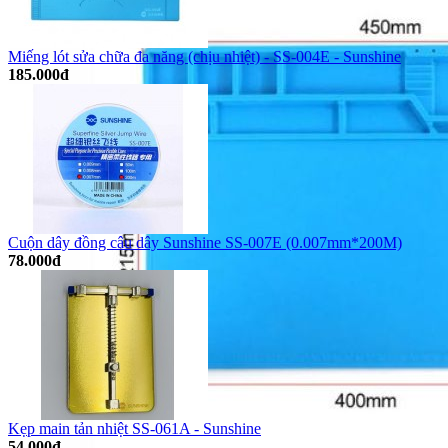
Miếng lót sửa chữa đa năng (chịu nhiệt) - SS-004E - Sunshine
185.000đ
Cuộn dây đồng câu dây Sunshine SS-007E (0.007mm*200M)
78.000đ
Kẹp main tản nhiệt SS-061A - Sunshine
54.000đ