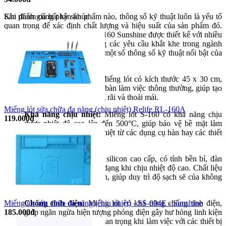
Sản phẩm cùng phân khúc
Khi đánh giá bất kỳ sản phẩm nào, thông số kỹ thuật luôn là yếu tố
quan trọng để xác định chất lượng và hiệu suất của sản phẩm đó.
Miếng lót sửa chữa đa năng S-160 Sunshine được thiết kế với nhiều
tính năng vượt trội để đáp ứng các yêu cầu khắt khe trong ngành
sửa chữa điện tử. Dưới đây là một số thông số kỹ thuật nổi bật của
sản phẩm miếng lót S-160:
Kích thước tổng thể:
Miếng lót có kích thước 45 x 30 cm,
phù hợp với hầu hết các bàn làm việc thông thường, giúp tạo
không gian làm việc rộng rãi và thoải mái.
Miếng lót sửa chữa đa năng (chịu nhiệt) Relife RL-160A
Khả năng chịu nhiệt:
Miếng lót S-160 có khả năng chịu
119.000đ
được nhiệt độ cao lên đến 500°C, giúp bảo vệ bề mặt làm
việc khỏi tác động của nhiệt từ các dụng cụ hàn hay các thiết
bị phát nhiệt.
Chất liệu:
Được làm từ silicon cao cấp, có tính bền bỉ, đàn
hồi tốt và không bị biến dạng khi chịu nhiệt độ cao. Chất liệu
này cũng dễ dàng vệ sinh, giúp duy trì độ sạch sẽ của không
gian làm việc.
Miếng lót sửa chữa đa năng (chịu nhiệt) - SS-004E - Sunshine
Chống tĩnh điện:
Miếng lót có khả năng chống tĩnh điện,
185.000đ
giúp ngăn ngừa hiện tượng phóng điện gây hư hỏng linh kiện
điện tử, một yếu tố rất quan trọng khi làm việc với các thiết bị