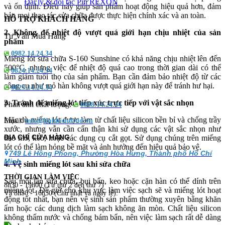
Đại lý & đối tác Pin REXON
và ổn định. Điều này giúp sản phẩm hoạt động hiệu quả hơn, đảm
bảo mọi thao tác sửa chữa được thực hiện chính xác và an toàn.
HỖ TRỢ KHÁCH HÀNG
2. Không để nhiệt độ vượt quá giới hạn chịu nhiệt của sản
Tư Vấn Mua Hàng
phẩm
0982.14.24.34
Miếng lót sửa chữa S-160 Sunshine có khả năng chịu nhiệt lên đến
500°C, nhưng việc để nhiệt độ quá cao trong thời gian dài có thể
0824.14.24.34
làm giảm tuổi thọ của sản phẩm. Bạn cần đảm bảo nhiệt độ từ các
công cụ như mỏ hàn không vượt quá giới hạn này để tránh hư hại.
0823.14.24.34
3. Tránh để miếng lót tiếp xúc trực tiếp với vật sắc nhọn
Phản ánh chất lượng:
0888.14.24.34
Mặc dù miếng lót được làm từ chất liệu silicon bền bỉ và chống trầy
Email:
info@linhkiendtdd.vn
xước, nhưng vẫn cần cẩn thận khi sử dụng các vật sắc nhọn như
ĐỊA CHỈ CỬA HÀNG
dao mổ, kéo, hoặc các dụng cụ cắt gọt. Sử dụng chúng trên miếng
lót có thể làm hỏng bề mặt và ảnh hưởng đến hiệu quả bảo vệ.
749 Lê Hồng Phong, Phường Hòa Hưng, Thành phố Hồ Chí
Minh
4. Vệ sinh miếng lót sau khi sửa chữa
THỜI GIAN LÀM VIỆC
Sau mỗi lần sửa chữa, bụi bẩn, keo hoặc cặn hàn có thể dính trên
8h30 - 19h00 (Từ thứ 2 đến thứ 7)
miếng lót. Để giữ cho khu vực làm việc sạch sẽ và miếng lót hoạt
Và 8h30 - 16h30 (Chủ nhật và ngày lễ).
động tốt nhất, bạn nên vệ sinh sản phẩm thường xuyên bằng khăn
ẩm hoặc các dung dịch làm sạch không ăn mòn. Chất liệu silicon
không thấm nước và chống bám bẩn, nên việc làm sạch rất dễ dàng