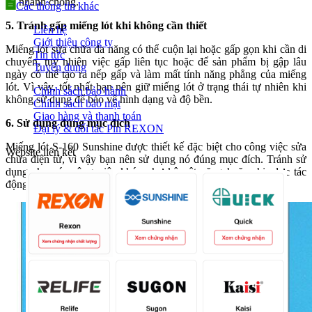
và nhanh chóng.
Các thông tin khác
5. Tránh gấp miếng lót khi không cần thiết
Liên hệ
Giới thiệu công ty
Miếng lót sửa chữa đa năng có thể cuộn lại hoặc gấp gọn khi cần di
Tin tức
chuyển, tuy nhiên việc gấp liên tục hoặc để sản phẩm bị gập lâu
Tuyển dụng
ngày có thể tạo ra nếp gấp và làm mất tính năng phẳng của miếng
lót. Vì vậy, tốt nhất bạn nên giữ miếng lót ở trạng thái tự nhiên khi
Chính sách bảo hành
không sử dụng để bảo vệ hình dạng và độ bền.
Chính sách bảo mật
Giao hàng và thanh toán
6. Sử dụng đúng mục đích
Đại lý & đối tác Pin REXON
Miếng lót S-160 Sunshine được thiết kế đặc biệt cho công việc sửa
Website liên kết
chữa điện tử, vì vậy bạn nên sử dụng nó đúng mục đích. Tránh sử
dụng cho các công việc khác như kê vật nặng hoặc chịu lực tác
động mạnh vì có thể làm giảm độ bền của sản phẩm.