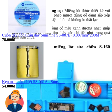
nhạy cảm.
Số lượng khe chứa dụng cụ:
Miếng lót được thiết kế với
nhiều khe và ô nhỏ, cho phép người dùng dễ dàng sắp xếp
các dụng cụ, ốc vít, linh kiện nhỏ mà không lo thất lạc.
Màu sắc:
Miếng lót thường có màu xanh dương nhạt, giúp
làm dịu mắt và dễ dàng tìm thấy các chi tiết nhỏ trong quá
Cuộn dây đồng câu dây Sunshine SS-007E (0.007mm*200M)
trình sửa chữa.
78.000đ
Đặc điểm nổi bật của miếng lót sửa chữa S-160
Sunshine
Kẹp main tản nhiệt SS-061A - Sunshine
54.000đ