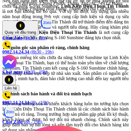
Nếu bạn đang tìm kiếm một địa chỉ uy tín để mua Miếng lót sửa
Người đại diện: Chung Phước Thắng. Địa chỉ: 749 Lê Hồng
chữa đa năng S-160 Sunshine,
Linh Kiện Điện Thoại Tín Thành
Phong, Phường Hòa Hưng, Thành phố Hồ Chí Minh.
là nơi bạn không thể bỏ qua. Với uy tín được xây dựng qua nhiều
năm hoạt động trong lĩnh vực cung cấp linh kiện và dụng cụ sửa
chữa điện tử tại TP.HCM, Tín Thành đã trở thành điểm đến đáng tin
cậy cho các kỹ thuật viên và người tiêu dùng. Hãy cùng khám phá
lý do vì sao
Linh Kiện Điện Thoại Tín Thành
là nơi cung cấp
Quay về
đầu trang
miếng lót sửa chữa đa năng S-160 Sunshine đáng lựa chọn nhất.
Chat Zalo
(8h30 - 19h)
1. Nguồn gốc sản phẩm rõ ràng, chính hãng
0982.14.24.34
(8h30 - 19h)
Khi mua miếng lót sửa chữa đa năng S160 Sunshine tại Linh Kiện
Điện Thoại Tín Thành, bạn có thể hoàn toàn yên tâm về chất lượng
sản phẩm. Tín Thành cam kết cung cấp S-160 Sunshine chính hãng,
Chat ngay
(8h30 - 19h)
được nhập khẩu trực tiếp từ nhà sản xuất. Sản phẩm có nguồn gốc
rõ ràng, minh bạch, đảm bảo chất lượng cao nhất đến tay người tiêu
dùng.
Liên hệ
2. Chính sách bảo hành và đổi trả minh bạch
0982.14.24.34
(8h - 19h)
Một trong những yếu tố khiến khách hàng luôn tin tưởng lựa chọn
Linh Kiện Điện Thoại Tín Thành chính là các chính sách bảo hành
và đổi trả rõ ràng. Trong trường hợp sản phẩm gặp phải lỗi kỹ thuật,
khách hàng sẽ được hỗ trợ đổi trả nhanh chóng. Chính sách này
Chat Zalo
(8h - 19h)
giúp đảm bảo sự hài lòng và yên tâm tuyệt đối cho khách hàng khi
sử dụng sản phẩm.