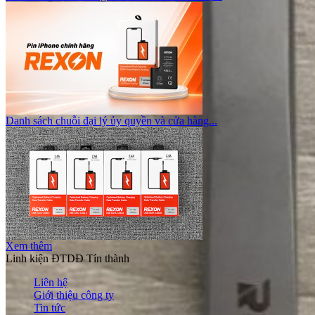
Danh sách chuỗi đại lý ủy quyền và cửa hàng...
Xem thêm
Linh kiện ĐTDĐ Tín thành
Liên hệ
Giới thiệu công ty
Tin tức