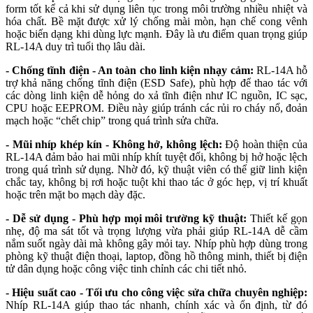
form tốt kể cả khi sử dụng liên tục trong môi trường nhiều nhiệt và
hóa chất. Bề mặt được xử lý chống mài mòn, hạn chế cong vênh
hoặc biến dạng khi dùng lực mạnh. Đây là ưu điểm quan trọng giúp
RL-14A duy trì tuổi thọ lâu dài.
- Chống tĩnh điện - An toàn cho linh kiện nhạy cảm:
RL-14A hỗ
trợ khả năng chống tĩnh điện (ESD Safe), phù hợp để thao tác với
các dòng linh kiện dễ hỏng do xả tĩnh điện như IC nguồn, IC sạc,
CPU hoặc EEPROM. Điều này giúp tránh các rủi ro cháy nổ, đoản
mạch hoặc “chết chip” trong quá trình sửa chữa.
- Mũi nhíp khép kín - Không hở, không lệch:
Độ hoàn thiện của
RL-14A đảm bảo hai mũi nhíp khít tuyệt đối, không bị hở hoặc lệch
trong quá trình sử dụng. Nhờ đó, kỹ thuật viên có thể giữ linh kiện
chắc tay, không bị rơi hoặc tuột khi thao tác ở góc hẹp, vị trí khuất
hoặc trên mặt bo mạch dày đặc.
- Dễ sử dụng - Phù hợp mọi môi trường kỹ thuật:
Thiết kế gọn
nhẹ, độ ma sát tốt và trọng lượng vừa phải giúp RL-14A dễ cầm
nắm suốt ngày dài mà không gây mỏi tay. Nhíp phù hợp dùng trong
phòng kỹ thuật điện thoại, laptop, đồng hồ thông minh, thiết bị điện
tử dân dụng hoặc công việc tinh chỉnh các chi tiết nhỏ.
- Hiệu suất cao - Tối ưu cho công việc sửa chữa chuyên nghiệp:
Nhíp RL-14A giúp thao tác nhanh, chính xác và ổn định, từ đó