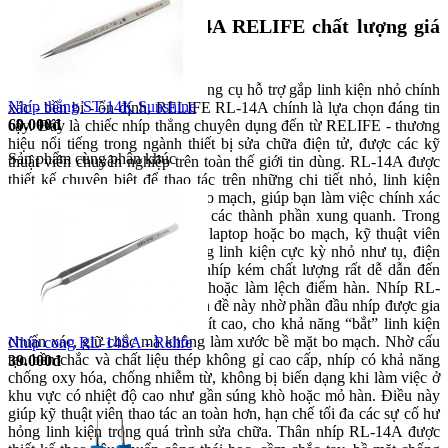
Mua nhíp thẳng RL-14A RELIFE chất lượng giá
tốt tại TP.HCM
Nếu bạn đang tìm kiếm một dụng cụ hỗ trợ gắp linh kiện nhỏ chính
Nhíp thẳng ST-14K Sunshine
xác - bền bỉ - ổn định, RELIFE RL-14A chính là lựa chọn đáng tin
60.000đ
cậy. Đây là chiếc nhíp thẳng chuyên dụng đến từ RELIFE - thương
hiệu nổi tiếng trong ngành thiết bị sửa chữa điện tử, được các kỹ
Sản phẩm cùng phân khúc
thuật viên chuyên nghiệp trên toàn thế giới tin dùng. RL-14A được
thiết kế chuyên biệt để thao tác trên những chi tiết nhỏ, linh kiện
SMD hoặc các vị trí hẹp trên bo mạch, giúp bạn làm việc chính xác
mà không làm ảnh hưởng đến các thành phần xung quanh. Trong
quá trình sửa chữa điện thoại, laptop hoặc bo mạch, kỹ thuật viên
thường phải thao tác với những linh kiện cực kỳ nhỏ như tụ, điện
trở, chân IC… Việc sử dụng nhíp kém chất lượng rất dễ dẫn đến
trượt tay, cong chân linh kiện hoặc làm lệch điểm hàn. Nhíp RL-
14A giúp giải quyết triệt để vấn đề này nhờ phần đầu nhíp được gia
công thẳng, mỏng và có độ khít cao, cho khả năng “bắt” linh kiện
chuẩn xác, giữ chắc mà không làm xước bề mặt bo mạch. Nhờ cấu
Nhíp cong RL-14SA - Relife
tạo bền chắc và chất liệu thép không gỉ cao cấp, nhíp có khả năng
39.000đ
chống oxy hóa, chống nhiễm từ, không bị biến dạng khi làm việc ở
khu vực có nhiệt độ cao như gần súng khò hoặc mỏ hàn. Điều này
giúp kỹ thuật viên thao tác an toàn hơn, hạn chế tối đa các sự cố hư
hỏng linh kiện trong quá trình sửa chữa. Thân nhíp RL-14A được