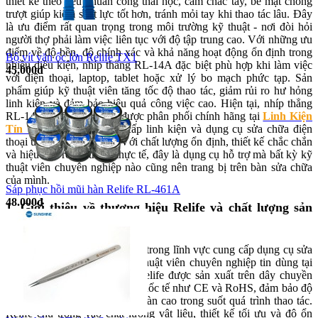
thiết kế theo tiêu chuẩn công thái học, cầm chắc tay, bề mặt chống
trượt giúp kiểm soát lực tốt hơn, tránh mỏi tay khi thao tác lâu. Đây
là ưu điểm rất quan trọng trong môi trường kỹ thuật - nơi đòi hỏi
người thợ phải làm việc liên tục với độ tập trung cao. Với những ưu
điểm về độ bền, độ chính xác và khả năng hoạt động ổn định trong
Bộ vít vặn ốc lờn Relife TX1
nhiều điều kiện, nhíp thẳng RL-14A đặc biệt phù hợp khi làm việc
45.000đ
với điện thoại, laptop, tablet hoặc xử lý bo mạch phức tạp. Sản
phẩm giúp kỹ thuật viên tăng tốc độ thao tác, giảm rủi ro hư hỏng
linh kiện và đảm bảo hiệu quả công việc cao. Hiện tại, nhíp thẳng
RL-14A - RELIFE đang được phân phối chính hãng tại
Linh Kiện
Tín Thành
, đơn vị cung cấp linh kiện và dụng cụ sửa chữa điện
thoại uy tín tại TP.HCM. Với chất lượng ổn định, thiết kế chắc chắn
và hiệu quả rõ rệt trong thực tế, đây là dụng cụ hỗ trợ mà bất kỳ kỹ
thuật viên chuyên nghiệp nào cũng nên trang bị trên bàn sửa chữa
của mình.
Sáp phục hồi mũi hàn Relife RL-461A
48.000đ
1. Giới thiệu về thương hiệu Relife và chất lượng sản
phẩm
Relife là thương hiệu nổi tiếng trong lĩnh vực cung cấp dụng cụ sửa
chữa điện tử, được nhiều kỹ thuật viên chuyên nghiệp tin dùng tại
châu Á. Các sản phẩm của Relife được sản xuất trên dây chuyền
hiện đại, đáp ứng tiêu chuẩn quốc tế như CE và RoHS, đảm bảo độ
bền - độ chính xác - tính an toàn cao trong suốt quá trình thao tác.
Relife chú trọng vào chất lượng vật liệu, thiết kế tối ưu và độ ổn