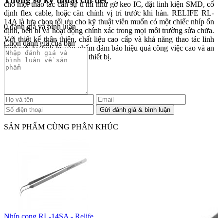
cho mọi thao tác cần sự tỉ mỉ như gỡ keo IC, đặt linh kiện SMD, cố
định flex cable, hoặc căn chỉnh vị trí trước khi hàn. RELIFE RL-
14A là lựa chọn tối ưu cho kỹ thuật viên muốn có một chiếc nhíp ổn
0 đánh giá và bình luận
định, bền bỉ và hoạt động chính xác trong mọi môi trường sửa chữa.
Với thiết kế thân thiện, chất liệu cao cấp và khả năng thao tác linh
Chọn đánh giá của bạn
kiện cực kỳ tinh tế, sản phẩm đảm bảo hiệu quả công việc cao và an
toàn tối đa cho bo mạch và thiết bị.
SẢN PHẨM CÙNG PHÂN KHÚC
Nhíp cong RL-14SA - Relife