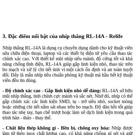
3. Đặc điểm nổi bật của nhíp thẳng RL-14A - Relife
Nhíp thẳng RL-14A là dụng cụ chuyên dụng dành cho kỹ thuật viên
sửa chữa điện thoại, laptop và các thiết bị điện tử yêu cầu thao tác
chính xác cao. Với thiết kế mũi nhíp siêu mảnh, độ cứng tốt và khả
năng chống tĩnh điện, RL-14A giúp gắp linh kiện nhỏ, thao tác trên
bo mạch và xử lý chi tiết tinh vi một cách ổn định và an toàn tuyệt
đối. Đây là mẫu nhíp tiêu chuẩn phòng kỹ thuật mà hầu hết kỹ thuật
viên đều tin dùng.
- Độ chính xác cao - Gắp linh kiện nhỏ dễ dàng:
RL-14A sở hữu
mũi nhíp thẳng, tinh chỉnh cực mảnh và sắc nét. Nhờ đó, nhíp có thể
gắp chính xác các linh kiện SMD, tụ - trở siêu nhỏ, socket mỏng
hoặc những chi tiết nằm sát nhau trên bo mạch. Độ đàn hồi tốt giúp
thao tác nhẹ tay, hạn chế trượt hoặc làm xê dịch linh kiện trong quá
trình hàn - tháo - thay thế.
- Chất liệu thép không gỉ - Bền bỉ, chống oxy hóa:
Nhíp được
làm từ thép inox chất lượng cao, có khả năng chống gỉ sét và giữ