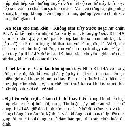
nhíp phải tiếp xúc thường xuyên với nhiệt độ cao từ máy khò hoặc
tiếp xúc với hoá chất làm sạch bo mạch. Vật liệu cứng cáp giúp nhíp
không bị cong, không biến dạng đầu mũi, giữ nguyên độ chính xác
trong thời gian dài.
- An toàn cho linh kiện - Không làm trầy xước hoặc hư chân
IC:
Nhờ bề mặt đầu nhíp được xử lý mịn, không gờ sắc, RL-14A
đảm bảo không gây xước pad, không làm hỏng chân linh kiện khi
gắp - đặc biệt quan trọng khi thao tác với IC nguồn, IC WiFi, các
chân socket nhỏ hoặc những khu vực bo mạch nhạy cảm. Đây là
yếu tố giúp RL-14A được các kỹ thuật viên chuyên nghiệp ưu tiên
sử dụng khi cần thao tác tinh vi.
- Thiết kế nhẹ - Cầm lâu không mỏi tay:
Nhíp RL-14A có trọng
lượng nhẹ, độ đàn hồi vừa phải, giúp kỹ thuật viên thao tác liên tục
nhiều giờ mà không bị mỏi cơ tay. Phần thân được hoàn thiện sần
nhẹ giúp cầm chắc tay, hạn chế trơn trượt kể cả khi tay ra mồ hôi
hoặc tiếp xúc với cồn vệ sinh.
- Độ bền vượt trội - Giảm chi phí thay thế:
Trong khi nhiều loại
nhíp giá rẻ dễ bị hở mũi, cong đầu hoặc gãy mũi sau vài lần sử
dụng, RL-14A giữ độ chính xác lâu dài. Nhờ độ cứng cao và khả
năng chống ăn mòn tốt, kỹ thuật viên không phải thay nhíp liên tục,
giúp tối ưu chi phí dụng cụ và đảm bảo quy trình sửa chữa luôn ổn
định.