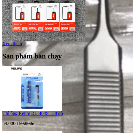
Xem thêm
Sản phẩm bán chạy
Chì ống Relife RL-404S 138 độ
59.000đ
59.000đ