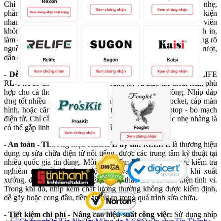
Chỉ cần đặt đầu nhíp RL-14A vào linh kiện và tạo lực kẹp nhẹ,
phần đầu nhíp mảnh và sắc sẽ bám chắc, giúp gắp - nhấc linh kiện
nhanh chóng mà không cần dùng lực mạnh. Nhờ đó, kỹ thuật viên
không phải siết tay quá mức - điều có thể gây trầy xước mạch in,
làm cong tụ - trở hoặc làm lệch socket. Ngược lại, dụng cụ không rõ
nguồn gốc thiếu độ bám và độ đàn hồi, khiến thao tác dễ bị trượt,
dẫn đến rơi linh kiện hoặc va chạm vào các chi tiết xung quanh.
- Dễ sử dụng - Phù hợp nhiều tình huống sửa chữa:
RELIFE
RL-14A có thiết kế gọn nhẹ, cân bằng tốt và thao tác thoải mái, phù
hợp cho cả thợ chuyên nghiệp và người dùng phổ thông. Nhíp đáp
ứng tốt nhiều nhu cầu như gắp linh kiện SMD, IC, socket, cáp màn
hình, hoặc căn chỉnh chi tiết nhỏ trên điện thoại - laptop - bo mạch
điện tử. Chỉ cần chọn góc tiếp xúc phù hợp và thao tác nhẹ nhàng là
có thể gắp linh kiện chính xác và ổn định.
- An toàn - Thương hiệu RELIFE uy tín:
RELIFE là thương hiệu
dụng cụ sửa chữa điện tử nổi tiếng, được các trung tâm kỹ thuật tại
nhiều quốc gia tin dùng. Mỗi sản phẩm RL-14A đều được kiểm tra
nghiêm ngặt về độ cứng, độ thẳng và độ đàn hồi trước khi xuất
xưởng, đảm bảo an toàn tuyệt đối khi thao tác trên linh kiện tinh vi.
Trong khi đó, nhíp kém chất lượng thường không được kiểm định,
dễ gãy hoặc cong đầu, tiềm ẩn rủi ro trong quá trình sửa chữa.
- Tiết kiệm chi phí - Nâng cao hiệu suất công việc:
Sử dụng nhíp