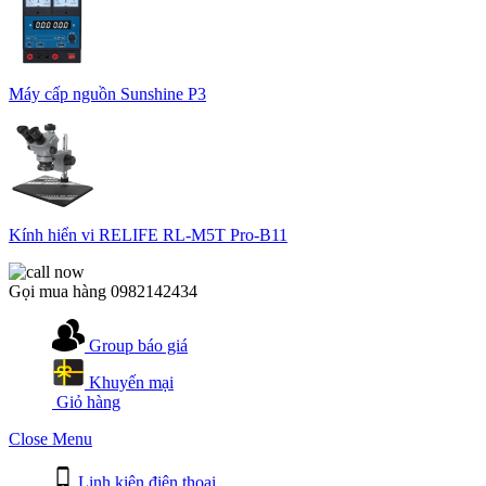
Máy cấp nguồn Sunshine P3
Kính hiển vi RELIFE RL-M5T Pro-B11
Gọi mua hàng
0982142434
Group báo giá
Khuyến mại
Giỏ hàng
Close Menu
Linh kiện điện thoại