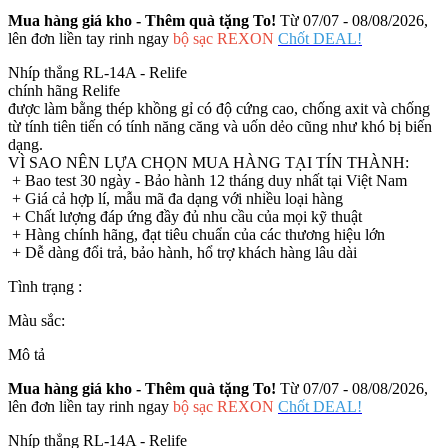
Mua hàng giá kho - Thêm quà tặng To!
Từ 07/07 - 08/08/2026,
lên đơn liền tay rinh ngay
bộ sạc REXON
Chốt DEAL!
Nhíp thẳng RL-14A - Relife
chính hãng Relife
được làm bằng thép khồng gỉ có độ cứng cao, chống axit và chống
từ tính tiên tiến có tính năng căng và uốn dẻo cũng như khó bị biến
dạng.
VÌ SAO NÊN LỰA CHỌN MUA HÀNG TẠI TÍN THÀNH:
+ Bao test 30 ngày - Bảo hành 12 tháng duy nhất tại Việt Nam
+ Giá cả hợp lí, mẫu mã đa dạng với nhiều loại hàng
+ Chất lượng đáp ứng đầy đủ nhu cầu của mọi kỹ thuật
+ Hàng chính hãng, đạt tiêu chuẩn của các thương hiệu lớn
+ Dễ dàng đổi trả, bảo hành, hổ trợ khách hàng lâu dài
Tình trạng :
Màu sắc:
Mô tả
Mua hàng giá kho - Thêm quà tặng To!
Từ 07/07 - 08/08/2026,
lên đơn liền tay rinh ngay
bộ sạc REXON
Chốt DEAL!
Nhíp thẳng RL-14A - Relife