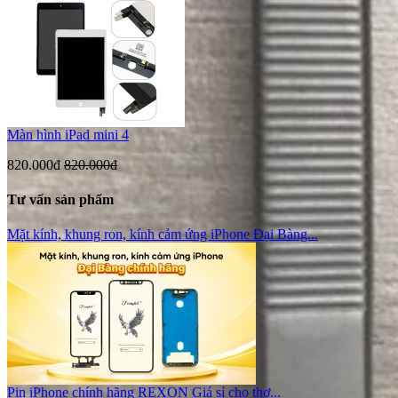
Màn hình iPad mini 4
820.000đ
820.000đ
Tư vấn sản phẩm
Mặt kính, khung ron, kính cảm ứng iPhone Đại Bàng...
Pin iPhone chính hãng REXON Giá sỉ cho thợ...