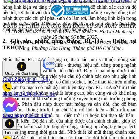
thẳng RELIFE RL-14A giúp giảm đáng kể lỗi thao tác, hạn chế hư
hỏng linh kiện và tăng tốc độ làm việc. Với độ chính xác cao và độ
bền tốt, kỹ thuật viên không phải thay nhíp thường xuyên, đồng thời
tránh được các chi phí phát sinh do làm rơi, làm hỏng linh kiện trong
quá trình sửa chữa. Điều này giúp tiết kiệm chi phí vật tư, tăng hiệu
CÔNG TY TNHH THƯƠNG MẠI DỊCH VỤ SẢN XUẤT ORITEK
suất và giảm rủi ro trong công việc hằng ngày.
GCNDKDN: 0319025496 do Sở Tài chính TP. Hồ Chí Minh cấp
ngày 25 tháng 06 năm 2025.
2. Giá sản phẩm nhíp thẳng RL-14A - Relife tại
Người đại diện: Chung Phước Thắng. Địa chỉ: 749 Lê Hồng
TP.HCM
Phong, Phường Hòa Hưng, Thành phố Hồ Chí Minh.
Nhíp thẳng RL-14A là dụng cụ thao tác tinh vi thuộc dòng sản
phẩm chuyên dụng của Relife - thương hiệu nổi tiếng trong ngành
sửa chữa điện thoại và linh kiện điện tử. Đây là loại nhíp được thiết
Quay về
đầu trang
kế tối ưu cho các công việc yêu cầu độ chính xác cao như gắp linh
Chat Zalo
(8h30 - 19h)
kiện SMD, chỉnh dây cáp, cố định socket, hoặc thao tác trên những
khu vực bo mạch có mật độ linh kiện dày đặc. RL-14A sở hữu thân
nhíp làm từ thép không gỉ chất lượng cao, bền cứng và có khả năng
0982.14.24.34
(8h30 - 19h)
chịu mài mòn tốt khi sử dụng thường xuyên trong môi trường phòng
kỹ thuật. Phần đầu nhíp được mài mỏng và cân đối, cho độ bám
chính xác, không trượt, hạn chế làm rơi linh kiện - điều rất quan
trọng khi xử lý chip nhỏ, tụ - điện trở li ti hoặc khi thao tác hàn -
Chat ngay
(8h30 - 19h)
tách linh kiện. Độ đàn hồi của nhíp được căn chỉnh chuẩn, giúp kỹ
thuật viên kiểm soát lực bóp dễ dàng, không bị cứng tay hoặc lệch
khi sử dụng trong thời gian dài. Nhờ thiết kế mũi thẳng chuẩn xác,
Liên hệ
RL-14A đặc biệt phù hợp cho các thao tác đòi hỏi tầm nhìn trực