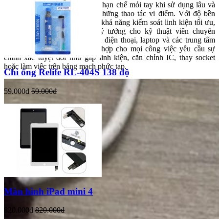
cầm được thiết kế tối ưu, giúp hạn chế mỏi tay khi sử dụng lâu và
đảm bảo độ chính xác trong những thao tác vi điểm. Với độ bền
cao, độ chính xác vượt trội và khả năng kiểm soát linh kiện tối ưu,
Relife RL-14A là lựa chọn lý tưởng cho kỹ thuật viên chuyên
nghiệp tại các xưởng sửa chữa điện thoại, laptop và các trung tâm
đào tạo nghề. Sản phẩm phù hợp cho mọi công việc yêu cầu sự
chính xác tuyệt đối như gắp linh kiện, căn chỉnh IC, thay socket
hoặc làm việc trên bảng mạch phức tạp.
Chì ống Relife RL-404S 138 độ
59.000đ
59.000đ
Màn hình iPad mini 4
820.000đ
820.000đ