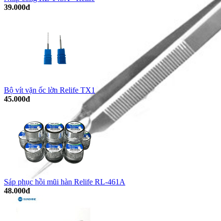
39.000đ
Bộ vít vặn ốc lờn Relife TX1
45.000đ
Sáp phục hồi mũi hàn Relife RL-461A
48.000đ