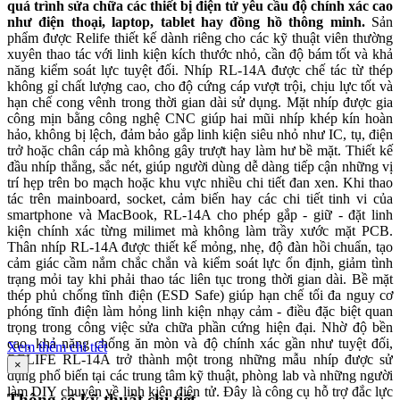
quá trình sửa chữa các thiết bị điện tử yêu cầu độ chính xác cao
như điện thoại, laptop, tablet hay đồng hồ thông minh.
Sản
phẩm được Relife thiết kế dành riêng cho các kỹ thuật viên thường
xuyên thao tác với linh kiện kích thước nhỏ, cần độ bám tốt và khả
năng kiểm soát lực tuyệt đối. Nhíp RL-14A được chế tác từ thép
không gỉ chất lượng cao, cho độ cứng cáp vượt trội, chịu lực tốt và
hạn chế cong vênh trong thời gian dài sử dụng. Mặt nhíp được gia
công mịn bằng công nghệ CNC giúp hai mũi nhíp khép kín hoàn
hảo, không bị lệch, đảm bảo gắp linh kiện siêu nhỏ như IC, tụ, điện
trở hoặc chân cáp mà không gây trượt hay làm hư bề mặt. Thiết kế
đầu nhíp thẳng, sắc nét, giúp người dùng dễ dàng tiếp cận những vị
trí hẹp trên bo mạch hoặc khu vực nhiều chi tiết đan xen. Khi thao
tác trên mainboard, socket, cảm biến hay các chi tiết tinh vi của
smartphone và MacBook, RL-14A cho phép gắp - giữ - đặt linh
kiện chính xác từng milimet mà không làm trầy xước mặt PCB.
Thân nhíp RL-14A được thiết kế mỏng, nhẹ, độ đàn hồi chuẩn, tạo
cảm giác cầm nắm chắc chắn và kiểm soát lực ổn định, giảm tình
trạng mỏi tay khi phải thao tác liên tục trong thời gian dài. Bề mặt
thép phủ chống tĩnh điện (ESD Safe) giúp hạn chế tối đa nguy cơ
phóng tĩnh điện làm hỏng linh kiện nhạy cảm - điều đặc biệt quan
trọng trong công việc sửa chữa phần cứng hiện đại. Nhờ độ bền
cao, khả năng chống ăn mòn và độ chính xác gần như tuyệt đối,
Xem thêm chi tiết
RELIFE RL-14A trở thành một trong những mẫu nhíp được sử
×
dụng phổ biến tại các trung tâm kỹ thuật, phòng lab và những người
làm DIY chuyên về linh kiện điện tử. Đây là công cụ hỗ trợ đắc lực
Thông số kỹ thuật chi tiết