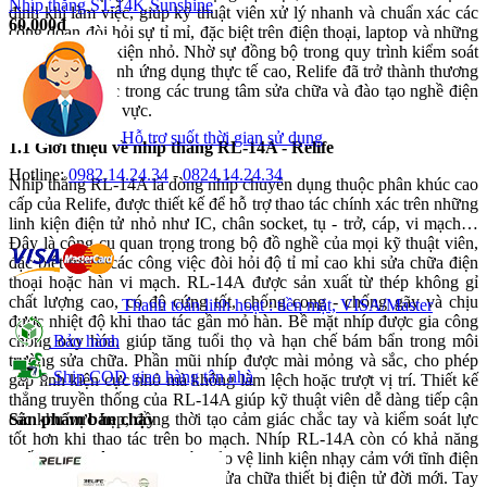
Nhíp thẳng ST-14K Sunshine
định khi làm việc, giúp kỹ thuật viên xử lý nhanh và chuẩn xác các
60.000đ
công đoạn đòi hỏi sự tỉ mỉ, đặc biệt trên điện thoại, laptop và những
thiết bị có linh kiện nhỏ. Nhờ sự đồng bộ trong quy trình kiểm soát
chất lượng và tính ứng dụng thực tế cao, Relife đã trở thành thương
hiệu quen thuộc trong các trung tâm sửa chữa và đào tạo nghề điện
tử trên toàn khu vực.
Hỗ trợ suốt thời gian sử dụng
1.1 Giới thiệu về nhíp thẳng RL-14A - Relife
Hotline:
0982.14.24.34
-
0824.14.24.34
Nhíp thẳng RL-14A là dòng nhíp chuyên dụng thuộc phân khúc cao
cấp của Relife, được thiết kế để hỗ trợ thao tác chính xác trên những
linh kiện điện tử nhỏ như IC, chân socket, tụ - trở, cáp, vi mạch…
Đây là công cụ quan trọng trong bộ đồ nghề của mọi kỹ thuật viên,
đặc biệt trong các công việc đòi hỏi độ tỉ mỉ cao khi sửa chữa điện
thoại hoặc hàn vi mạch. RL-14A được sản xuất từ thép không gỉ
chất lượng cao, có độ cứng tốt, chống cong - chống gãy và chịu
Thanh toán linh hoạt : tiền mặt, VISA/Master
được nhiệt độ khi thao tác gần mỏ hàn. Bề mặt nhíp được gia công
chống oxy hóa, giúp tăng tuổi thọ và hạn chế bám bẩn trong môi
Bảo hành
trường sửa chữa. Phần mũi nhíp được mài mỏng và sắc, cho phép
Ship COD giao hàng tận nhà
gắp linh kiện cực nhỏ mà không làm lệch hoặc trượt vị trí. Thiết kế
thẳng truyền thống của RL-14A giúp kỹ thuật viên dễ dàng tiếp cận
các khu vực hẹp, đồng thời tạo cảm giác chắc tay và kiểm soát lực
Sản phẩm bán chạy
tốt hơn khi thao tác trên bo mạch. Nhíp RL-14A còn có khả năng
chống tĩnh điện (ESD), giúp bảo vệ linh kiện nhạy cảm với tĩnh điện
- một yếu tố quan trọng trong sửa chữa thiết bị điện tử đời mới. Tay