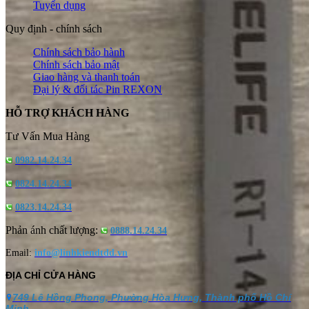
Tuyển dụng
Quy định - chính sách
Chính sách bảo hành
Chính sách bảo mật
Giao hàng và thanh toán
Đại lý & đối tác Pin REXON
HỖ TRỢ KHÁCH HÀNG
Tư Vấn Mua Hàng
0982.14.24.34
0824.14.24.34
0823.14.24.34
Phản ánh chất lượng:
0888.14.24.34
Email:
info@linhkiendtdd.vn
ĐỊA CHỈ CỬA HÀNG
749 Lê Hồng Phong, Phường Hòa Hưng, Thành phố Hồ Chí
Minh