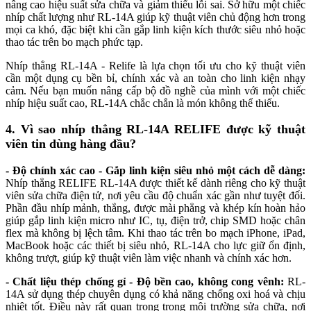
nâng cao hiệu suất sửa chữa và giảm thiểu lỗi sai. Sở hữu một chiếc
nhíp chất lượng như RL-14A giúp kỹ thuật viên chủ động hơn trong
mọi ca khó, đặc biệt khi cần gắp linh kiện kích thước siêu nhỏ hoặc
thao tác trên bo mạch phức tạp.
Nhíp thẳng RL-14A - Relife là lựa chọn tối ưu cho kỹ thuật viên
cần một dụng cụ bền bỉ, chính xác và an toàn cho linh kiện nhạy
cảm. Nếu bạn muốn nâng cấp bộ đồ nghề của mình với một chiếc
nhíp hiệu suất cao, RL-14A chắc chắn là món không thể thiếu.
4. Vì sao nhíp thẳng RL-14A RELIFE được kỹ thuật
viên tin dùng hàng đầu?
- Độ chính xác cao - Gắp linh kiện siêu nhỏ một cách dễ dàng:
Nhíp thẳng RELIFE RL-14A được thiết kế dành riêng cho kỹ thuật
viên sửa chữa điện tử, nơi yêu cầu độ chuẩn xác gần như tuyệt đối.
Phần đầu nhíp mảnh, thẳng, được mài phẳng và khép kín hoàn hảo
giúp gắp linh kiện micro như IC, tụ, điện trở, chip SMD hoặc chân
flex mà không bị lệch tâm. Khi thao tác trên bo mạch iPhone, iPad,
MacBook hoặc các thiết bị siêu nhỏ, RL-14A cho lực giữ ổn định,
không trượt, giúp kỹ thuật viên làm việc nhanh và chính xác hơn.
- Chất liệu thép chống gỉ - Độ bền cao, không cong vênh:
RL-
14A sử dụng thép chuyên dụng có khả năng chống oxi hoá và chịu
nhiệt tốt. Điều này rất quan trọng trong môi trường sửa chữa, nơi