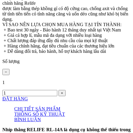
chính hãng Relife
được làm bằng thép khồng gỉ có độ cứng cao, chống axit và chống
từ tính tiên tiến có tính năng căng và uốn dẻo cũng như khó bị biến
dạng.
VÌ SAO NÊN LỰA CHỌN MUA HÀNG TẠI TÍN THÀNH:
+ Bao test 30 ngày - Bảo hành 12 tháng duy nhất tại Việt Nam
+ Giá cả hợp lí, mẫu mã đa dạng với nhiều loại hàng
+ Chất lượng đáp ứng đầy đủ nhu cầu của mọi kỹ thuật
+ Hàng chính hãng, đạt tiêu chuẩn của các thương hiệu lớn
+ Dễ dàng đổi trả, bảo hành, hổ trợ khách hàng lâu dài
Số lượng
1
ĐẶT HÀNG
CHI TIẾT SẢN PHẨM
THÔNG SỐ KỸ THUẬT
BÌNH LUẬN
Nhíp thẳng RELIFE RL-14A là dụng cụ không thể thiếu trong