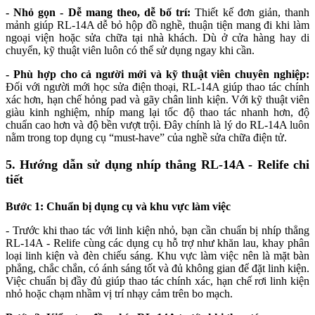
- Nhỏ gọn - Dễ mang theo, dễ bố trí:
Thiết kế đơn giản, thanh
mảnh giúp RL-14A dễ bỏ hộp đồ nghề, thuận tiện mang đi khi làm
ngoại viện hoặc sửa chữa tại nhà khách. Dù ở cửa hàng hay di
chuyển, kỹ thuật viên luôn có thể sử dụng ngay khi cần.
- Phù hợp cho cả người mới và kỹ thuật viên chuyên nghiệp:
Đối với người mới học sửa điện thoại, RL-14A giúp thao tác chính
xác hơn, hạn chế hỏng pad và gãy chân linh kiện. Với kỹ thuật viên
giàu kinh nghiệm, nhíp mang lại tốc độ thao tác nhanh hơn, độ
chuẩn cao hơn và độ bền vượt trội. Đây chính là lý do RL-14A luôn
nằm trong top dụng cụ “must-have” của nghề sửa chữa điện tử.
5. Hướng dẫn sử dụng nhíp thẳng RL-14A - Relife chi
tiết
Bước 1: Chuẩn bị dụng cụ và khu vực làm việc
- Trước khi thao tác với linh kiện nhỏ, bạn cần chuẩn bị nhíp thẳng
RL-14A - Relife cùng các dụng cụ hỗ trợ như khăn lau, khay phân
loại linh kiện và đèn chiếu sáng. Khu vực làm việc nên là mặt bàn
phẳng, chắc chắn, có ánh sáng tốt và đủ không gian để đặt linh kiện.
Việc chuẩn bị đầy đủ giúp thao tác chính xác, hạn chế rơi linh kiện
nhỏ hoặc chạm nhầm vị trí nhạy cảm trên bo mạch.