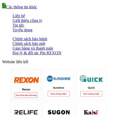
Các thông tin khác
Liên hệ
Giới thiệu công ty
Tin tức
Tuyển dụng
Chính sách bảo hành
Chính sách bảo mật
Giao hàng và thanh toán
Đại lý & đối tác Pin REXON
Website liên kết