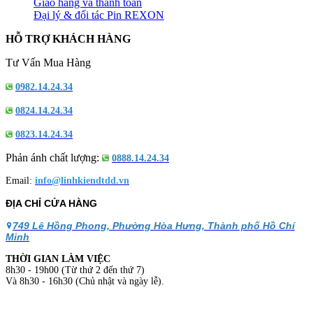
Giao hàng và thanh toán
Đại lý & đối tác Pin REXON
HỖ TRỢ KHÁCH HÀNG
Tư Vấn Mua Hàng
0982.14.24.34
0824.14.24.34
0823.14.24.34
Phản ánh chất lượng:
0888.14.24.34
Email:
info@linhkiendtdd.vn
ĐỊA CHỈ CỬA HÀNG
749 Lê Hồng Phong, Phường Hòa Hưng, Thành phố Hồ Chí
Minh
THỜI GIAN LÀM VIỆC
8h30 - 19h00 (Từ thứ 2 đến thứ 7)
Và 8h30 - 16h30 (Chủ nhật và ngày lễ).