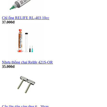
Chì ống RELIFE RL-403 10cc
37.000đ
Nhựa thông chai Relife 421S-OR
35.000đ
Cây lăn dán cảm ứng 6 - 20cm