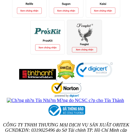
CÔNG TY TNHH THƯƠNG MẠI DỊCH VỤ SẢN XUẤT ORITEK
GCNDKDN: 0319025496 do Sở Tài chính TP. Hồ Chí Minh cấp