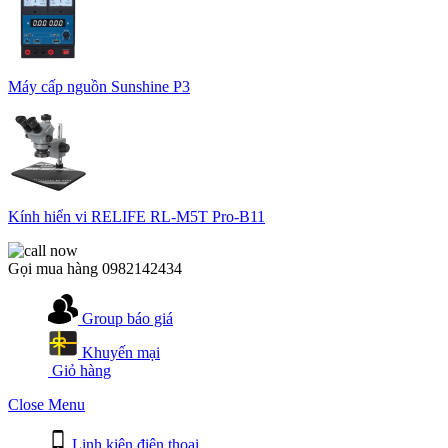
Máy cấp nguồn Sunshine P3
Kính hiển vi RELIFE RL-M5T Pro-B11
Gọi mua hàng
0982142434
Group báo giá
Khuyến mại
Giỏ hàng
Close Menu
Linh kiện điện thoại