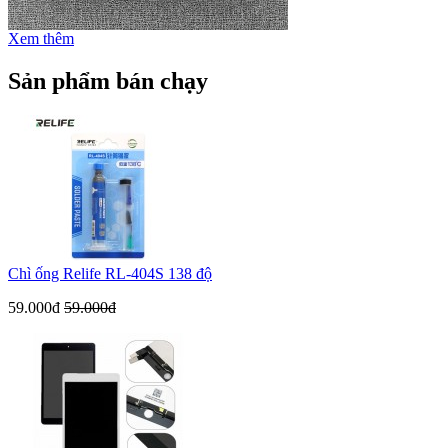
Xem thêm
Sản phẩm bán chạy
Chì ống Relife RL-404S 138 độ
59.000đ
59.000đ