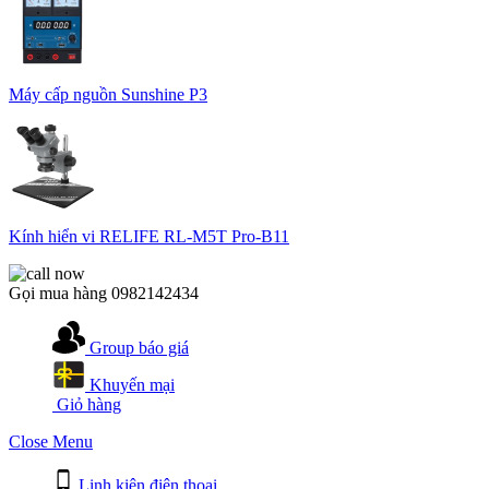
Máy cấp nguồn Sunshine P3
Kính hiển vi RELIFE RL-M5T Pro-B11
Gọi mua hàng
0982142434
Group báo giá
Khuyến mại
Giỏ hàng
Close Menu
Linh kiện điện thoại