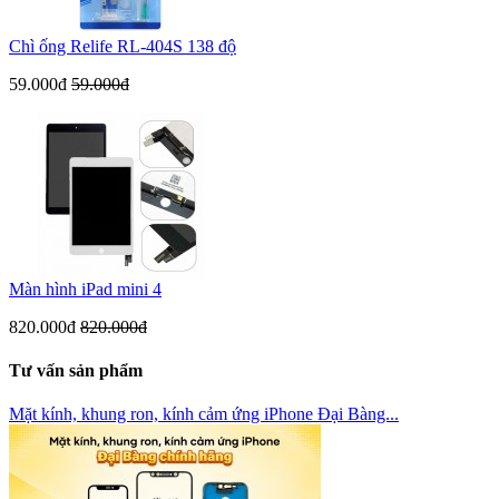
Chì ống Relife RL-404S 138 độ
59.000đ
59.000đ
Màn hình iPad mini 4
820.000đ
820.000đ
Tư vấn sản phẩm
Mặt kính, khung ron, kính cảm ứng iPhone Đại Bàng...