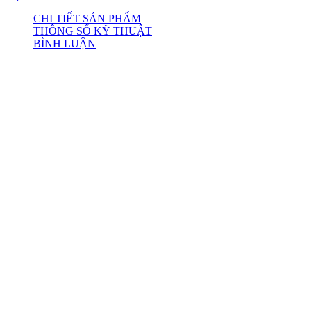
CHI TIẾT SẢN PHẨM
THÔNG SỐ KỸ THUẬT
BÌNH LUẬN