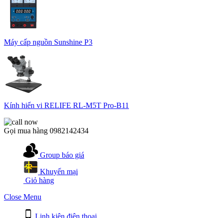
Máy cấp nguồn Sunshine P3
Kính hiển vi RELIFE RL-M5T Pro-B11
Gọi mua hàng
0982142434
Group báo giá
Khuyến mại
Giỏ hàng
Close Menu
Linh kiện điện thoại