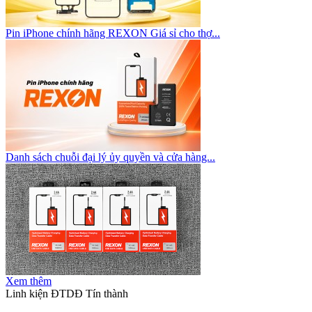
Pin iPhone chính hãng REXON Giá sỉ cho thợ...
Danh sách chuỗi đại lý ủy quyền và cửa hàng...
Xem thêm
Linh kiện ĐTDĐ Tín thành