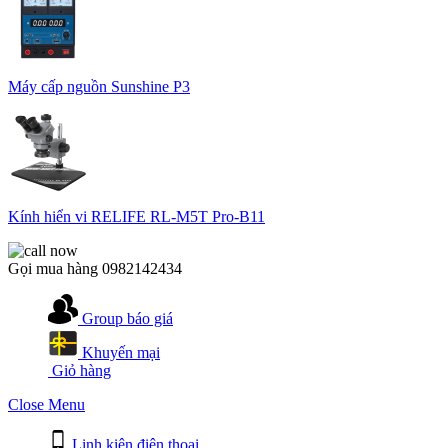
Máy cấp nguồn Sunshine P3
Kính hiển vi RELIFE RL-M5T Pro-B11
Gọi mua hàng
0982142434
Group báo giá
Khuyến mại
Giỏ hàng
Close Menu
Linh kiện điện thoại