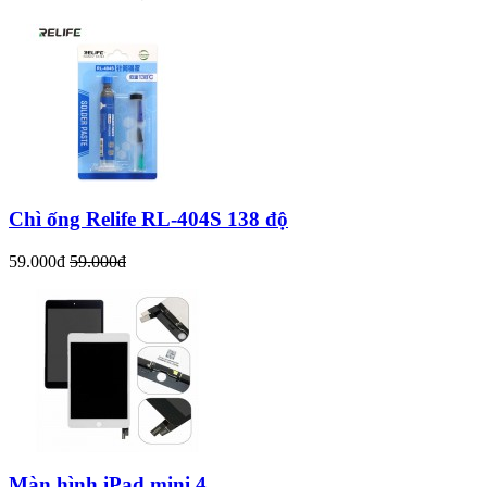
Chì ống Relife RL-404S 138 độ
59.000đ
59.000đ
Màn hình iPad mini 4