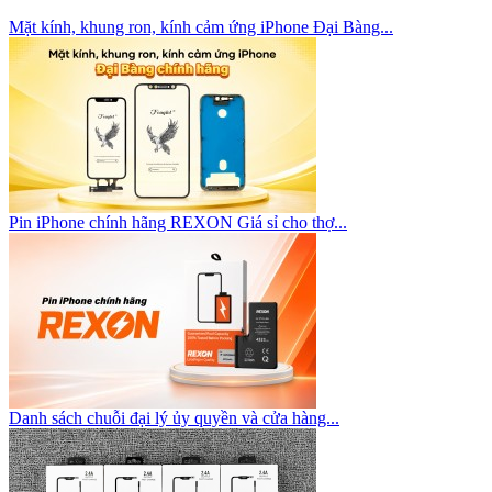
Mặt kính, khung ron, kính cảm ứng iPhone Đại Bàng...
Pin iPhone chính hãng REXON Giá sỉ cho thợ...
Danh sách chuỗi đại lý ủy quyền và cửa hàng...