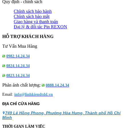
Quy định - chính sách
Chính sách bảo hành
Chính sách bảo mật
Giao hàng và thanh toán
Đại lý & đối tác Pin REXON
HỖ TRỢ KHÁCH HÀNG
Tư Vấn Mua Hàng
0982.14.24.34
0824.14.24.34
0823.14.24.34
Phản ánh chất lượng:
0888.14.24.34
Email:
info@linhkiendtdd.vn
ĐỊA CHỈ CỬA HÀNG
749 Lê Hồng Phong, Phường Hòa Hưng, Thành phố Hồ Chí
Minh
THỜI GIAN LÀM VIỆC