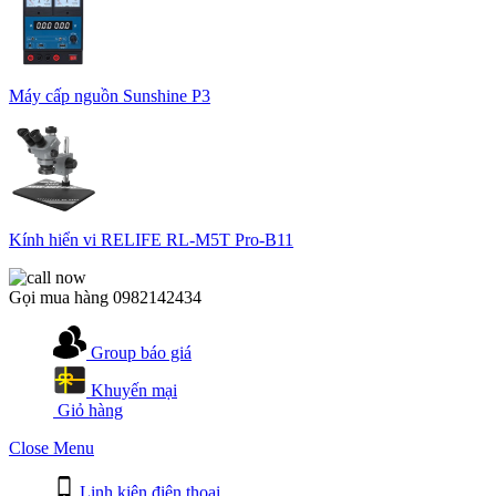
Máy cấp nguồn Sunshine P3
Kính hiển vi RELIFE RL-M5T Pro-B11
Gọi mua hàng
0982142434
Group báo giá
Khuyến mại
Giỏ hàng
Close Menu
Linh kiện điện thoại