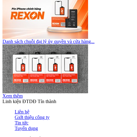
Danh sách chuỗi đại lý ủy quyền và cửa hàng...
Xem thêm
Linh kiện ĐTDĐ Tín thành
Liên hệ
Giới thiệu công ty
Tin tức
Tuyển dụng