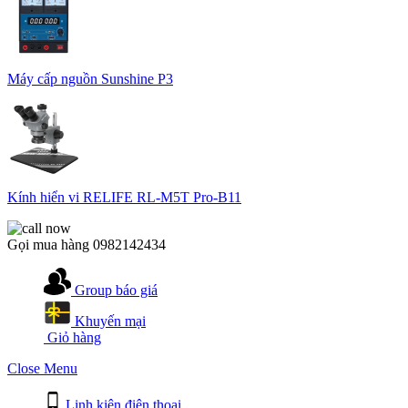
Máy cấp nguồn Sunshine P3
Kính hiển vi RELIFE RL-M5T Pro-B11
Gọi mua hàng
0982142434
Group báo giá
Khuyến mại
Giỏ hàng
Close Menu
Linh kiện điện thoại