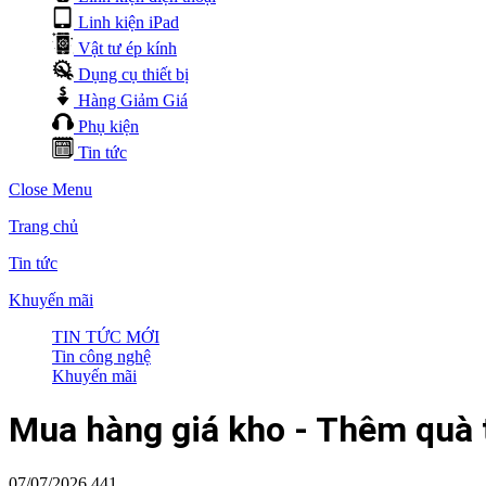
Linh kiện iPad
Vật tư ép kính
Dụng cụ thiết bị
Hàng Giảm Giá
Phụ kiện
Tin tức
Close Menu
Trang chủ
Tin tức
Khuyến mãi
TIN TỨC MỚI
Tin công nghệ
Khuyến mãi
Mua hàng giá kho - Thêm quà 
07/07/2026
441