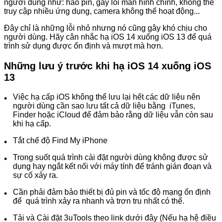
người dùng như: hao pin, gây lỗi màn hình chính, không thể
truy cập nhiều ứng dụng, camera không thể hoạt động...
Đây chỉ là những lỗi nhỏ nhưng nó cũng gây khó chịu cho
người dùng. Hãy cân nhắc hạ iOS 14 xuống iOS 13 để quá
trình sử dụng được ổn định và mượt mà hơn.
Những lưu ý trước khi hạ iOS 14 xuống iOS
13
Việc hạ cấp iOS không thể lưu lại hết các dữ liệu nên
người dùng cần sao lưu tất cả dữ liệu bằng iTunes,
Finder hoặc iCloud để đảm bảo rằng dữ liệu vẫn còn sau
khi hạ cấp.
Tắt chế độ Find My iPhone
Trong suốt quá trình cài đặt người dùng không được sử
dụng hay ngắt kết nối với máy tính để tránh gián đoạn và
sự cố xảy ra.
Cần phải đảm bảo thiết bị đủ pin và tốc độ mạng ổn định
để quá trình xảy ra nhanh và trơn tru nhất có thể.
Tải và Cài đặt 3uTools theo link dưới đây (Nếu hạ hệ điều