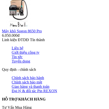
Máy khò Sugon 8650 Pro
6.050.000đ
Linh kiện ĐTDĐ Tín thành
Liên hệ
Giới thiệu công ty
Tin tức
Tuyển dụng
Quy định - chính sách
Chính sách bảo hành
Chính sách bảo mật
Giao hàng và thanh toán
Đại lý & đối tác Pin REXON
HỖ TRỢ KHÁCH HÀNG
Tư Vấn Mua Hàng