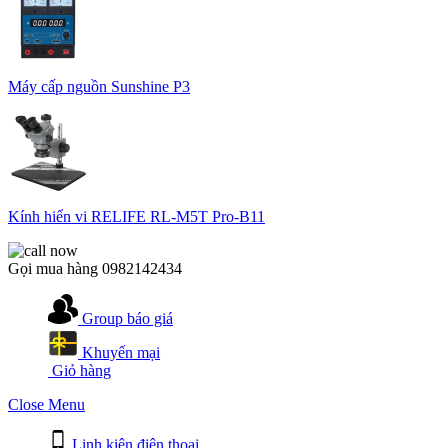
Máy cấp nguồn Sunshine P3
Kính hiển vi RELIFE RL-M5T Pro-B11
Gọi mua hàng
0982142434
Group báo giá
Khuyến mại
Giỏ hàng
Close Menu
Linh kiện điện thoại