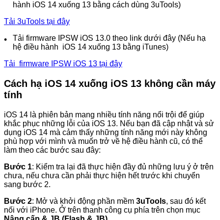
hành iOS 14 xuống 13 bằng cách dùng 3uTools)
Tải 3uTools tại đây
Tải firmware IPSW iOS 13.0 theo link dưới đây (Nếu hạ
hệ điều hành iOS 14 xuống 13 bằng iTunes)
Tải firmware IPSW iOS 13 tại đây
Cách hạ iOS 14 xuống iOS 13 không cần máy
tính
iOS 14 là phiên bản mang nhiều tính năng nổi trội để giúp
khắc phục những lỗi của iOS 13. Nếu bạn đã cập nhật và sử
dụng iOS 14 mà cảm thấy những tính năng mới này không
phù hợp với mình và muốn trở về hệ điều hành cũ, có thể
làm theo các bước sau đây:
Bước 1
: Kiểm tra lại đã thực hiện đầy đủ những lưu ý ở trên
chưa, nếu chưa cần phải thực hiện hết trước khi chuyển
sang bước 2.
Bước 2
: Mở và khởi động phần mềm
3uTools
, sau đó kết
nối với iPhone. Ở trên thanh công cụ phía trên chọn mục
Nâng cấp & JB (Flash & JB)
.