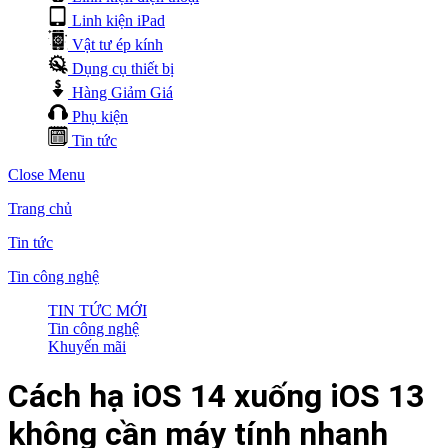
Linh kiện iPad
Vật tư ép kính
Dụng cụ thiết bị
Hàng Giảm Giá
Phụ kiện
Tin tức
Close Menu
Trang chủ
Tin tức
Tin công nghệ
TIN TỨC MỚI
Tin công nghệ
Khuyến mãi
Cách hạ iOS 14 xuống iOS 13
không cần máy tính nhanh