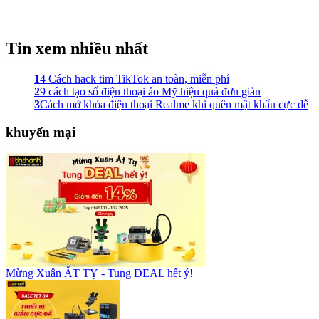
Tin xem nhiều nhất
1
4 Cách hack tim TikTok an toàn, miễn phí
2
9 cách tạo số điện thoại ảo Mỹ hiệu quả đơn giản
3
Cách mở khóa điện thoại Realme khi quên mật khẩu cực dễ
khuyến mại
Mừng Xuân ẤT TỴ - Tung DEAL hết ý!