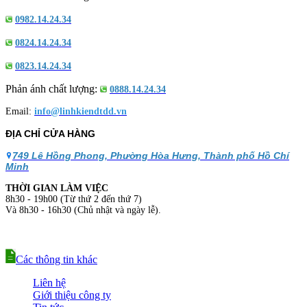
0982.14.24.34
0824.14.24.34
0823.14.24.34
Phản ánh chất lượng:
0888.14.24.34
Email:
info@linhkiendtdd.vn
ĐỊA CHỈ CỬA HÀNG
749 Lê Hồng Phong, Phường Hòa Hưng, Thành phố Hồ Chí
Minh
THỜI GIAN LÀM VIỆC
8h30 - 19h00 (Từ thứ 2 đến thứ 7)
Và 8h30 - 16h30 (Chủ nhật và ngày lễ).
Các thông tin khác
Liên hệ
Giới thiệu công ty