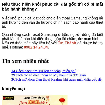
Nếu thực hiện khôi phục cài đặt gốc thì có bị mất
bảo hành không?
Việc khôi phục cài đặt gốc cho điện thoại Samsung không hề
ảnh hưởng đến vấn đề hưởng chính sách bảo hành của thiết
bị.
Qua những cách reset Samsung ở trên, người dùng đã biết
phải làm thế nào khi điện thoại gặp lỗi chậm, đơ màn hình…
Nếu có thắc mắc hãy liên hệ với
Tín Thành
để được hỗ trợ
nhé. Hotline:
0982.14.24.34
.
Tin xem nhiều nhất
1
4 Cách hack tim TikTok an toàn, miễn phí
2
9 cách tạo số điện thoại ảo Mỹ hiệu quả đơn giản
3
Cách mở khóa điện thoại Realme khi quên mật khẩu cực dễ
khuyến mại