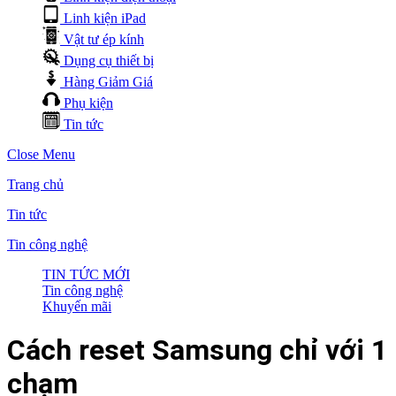
Linh kiện iPad
Vật tư ép kính
Dụng cụ thiết bị
Hàng Giảm Giá
Phụ kiện
Tin tức
Close Menu
Trang chủ
Tin tức
Tin công nghệ
TIN TỨC MỚI
Tin công nghệ
Khuyến mãi
Cách reset Samsung chỉ với 1
chạm