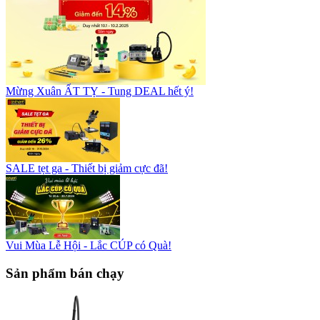
Mừng Xuân ẤT TỴ - Tung DEAL hết ý!
SALE tẹt ga - Thiết bị giảm cực đã!
Vui Mùa Lễ Hội - Lắc CÚP có Quà!
Sản phẩm bán chạy