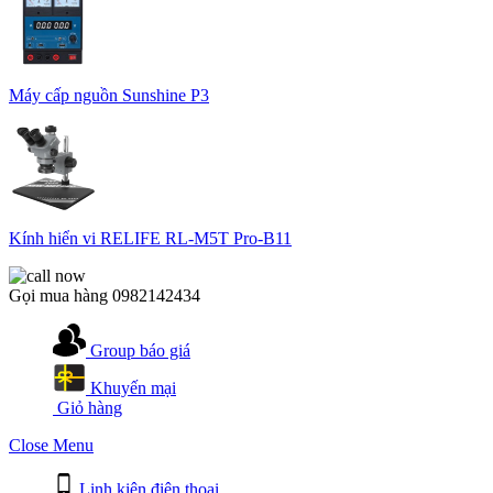
Máy cấp nguồn Sunshine P3
Kính hiển vi RELIFE RL-M5T Pro-B11
Gọi mua hàng
0982142434
Group báo giá
Khuyến mại
Giỏ hàng
Close Menu
Linh kiện điện thoại