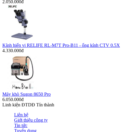
2.050.000đ
Kính hiển vi RELIFE RL-M7T Pro-B11 - ống kính CTV 0.5X
4.330.000đ
Máy khò Sugon 8650 Pro
6.050.000đ
Linh kiện ĐTDĐ Tín thành
Liên hệ
Giới thiệu công ty
Tin tức
Tuyển dụng