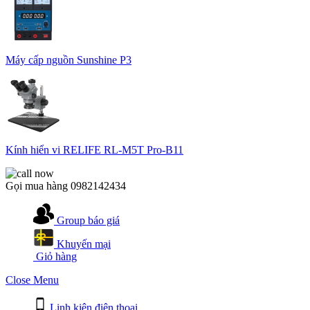
Máy cấp nguồn Sunshine P3
Kính hiển vi RELIFE RL-M5T Pro-B11
Gọi mua hàng
0982142434
Group báo giá
Khuyến mại
Giỏ hàng
Close Menu
Linh kiện điện thoại