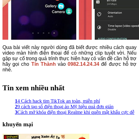
Qua bài viết này người dùng đã biết được nhiều cách quay
video màn hình điện thoại để có những clip tuyệt vời. Nếu
gặp sự cố trong quá trình thực hiện hay có vấn đề cần hỗ trợ
hãy gọi cho
Tín Thành
vào
0982.14.24.34
để được hỗ trợ
nhé.
Tin xem nhiều nhất
1
4 Cách hack tim TikTok an toàn, miễn phí
2
9 cách tạo số điện thoại ảo Mỹ hiệu quả đơn giản
3
Cách mở khóa điện thoại Realme khi quên mật khẩu cực dễ
khuyến mại