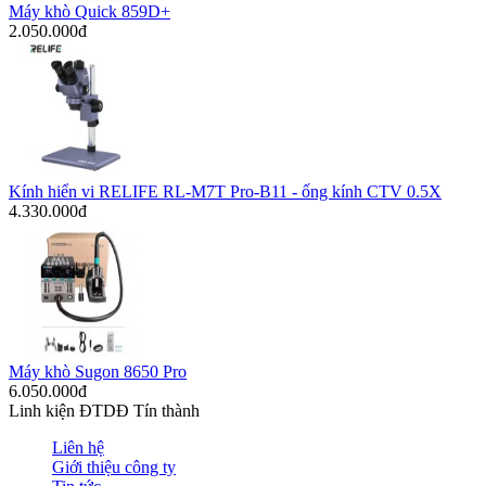
Máy khò Quick 859D+
2.050.000đ
Kính hiển vi RELIFE RL-M7T Pro-B11 - ống kính CTV 0.5X
4.330.000đ
Máy khò Sugon 8650 Pro
6.050.000đ
Linh kiện ĐTDĐ Tín thành
Liên hệ
Giới thiệu công ty