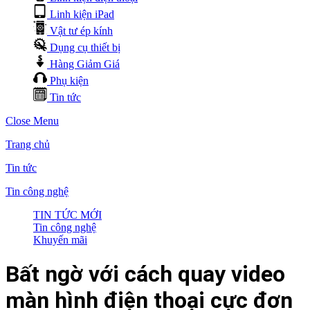
Linh kiện iPad
Vật tư ép kính
Dụng cụ thiết bị
Hàng Giảm Giá
Phụ kiện
Tin tức
Close Menu
Trang chủ
Tin tức
Tin công nghệ
TIN TỨC MỚI
Tin công nghệ
Khuyến mãi
Bất ngờ với cách quay video
màn hình điện thoại cực đơn