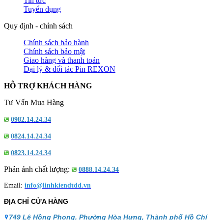
Tin tức
Tuyển dụng
Quy định - chính sách
Chính sách bảo hành
Chính sách bảo mật
Giao hàng và thanh toán
Đại lý & đối tác Pin REXON
HỖ TRỢ KHÁCH HÀNG
Tư Vấn Mua Hàng
0982.14.24.34
0824.14.24.34
0823.14.24.34
Phản ánh chất lượng:
0888.14.24.34
Email:
info@linhkiendtdd.vn
ĐỊA CHỈ CỬA HÀNG
749 Lê Hồng Phong, Phường Hòa Hưng, Thành phố Hồ Chí