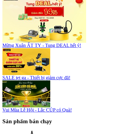
Mừng Xuân ẤT TỴ - Tung DEAL hết ý!
SALE tẹt ga - Thiết bị giảm cực đã!
Vui Mùa Lễ Hội - Lắc CÚP có Quà!
Sản phẩm bán chạy