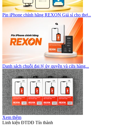
Pin iPhone chính hãng REXON Giá sỉ cho thợ...
Danh sách chuỗi đại lý ủy quyền và cửa hàng...
Xem thêm
Linh kiện ĐTDĐ Tín thành