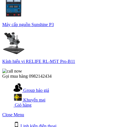
Máy cấp nguồn Sunshine P3
Kính hiển vi RELIFE RL-M5T Pro-B11
Gọi mua hàng
0982142434
Group báo giá
Khuyến mại
Giỏ hàng
Close Menu
Linh kiện điện thoại