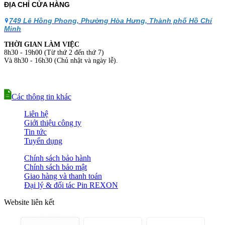
ĐỊA CHỈ CỬA HÀNG
749 Lê Hồng Phong, Phường Hòa Hưng, Thành phố Hồ Chí
Minh
THỜI GIAN LÀM VIỆC
8h30 - 19h00 (Từ thứ 2 đến thứ 7)
Và 8h30 - 16h30 (Chủ nhật và ngày lễ).
Các thông tin khác
Liên hệ
Giới thiệu công ty
Tin tức
Tuyển dụng
Chính sách bảo hành
Chính sách bảo mật
Giao hàng và thanh toán
Đại lý & đối tác Pin REXON
Website liên kết