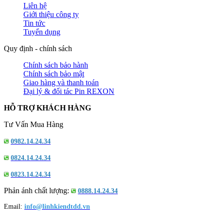
Liên hệ
Giới thiệu công ty
Tin tức
Tuyển dụng
Quy định - chính sách
Chính sách bảo hành
Chính sách bảo mật
Giao hàng và thanh toán
Đại lý & đối tác Pin REXON
HỖ TRỢ KHÁCH HÀNG
Tư Vấn Mua Hàng
0982.14.24.34
0824.14.24.34
0823.14.24.34
Phản ánh chất lượng:
0888.14.24.34
Email:
info@linhkiendtdd.vn