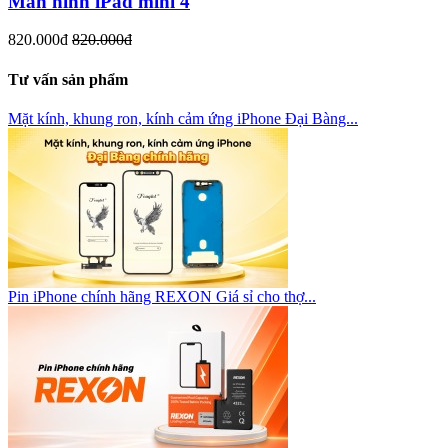
Màn hình iPad mini 4
820.000đ
820.000đ
Tư vấn sản phẩm
Mặt kính, khung ron, kính cảm ứng iPhone Đại Bàng...
Pin iPhone chính hãng REXON Giá sỉ cho thợ...