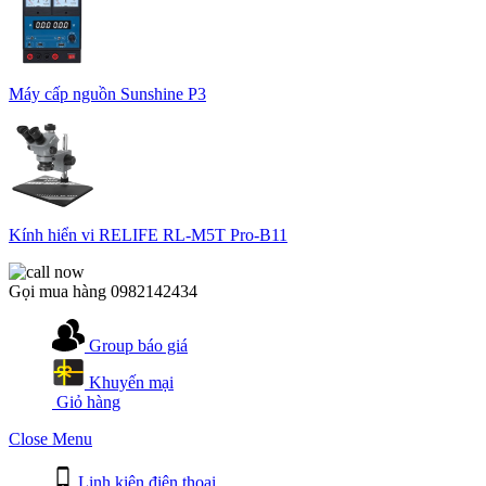
Máy cấp nguồn Sunshine P3
Kính hiển vi RELIFE RL-M5T Pro-B11
Gọi mua hàng
0982142434
Group báo giá
Khuyến mại
Giỏ hàng
Close Menu
Linh kiện điện thoại