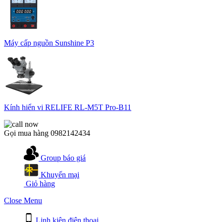
Máy cấp nguồn Sunshine P3
Kính hiển vi RELIFE RL-M5T Pro-B11
Gọi mua hàng
0982142434
Group báo giá
Khuyến mại
Giỏ hàng
Close Menu
Linh kiện điện thoại