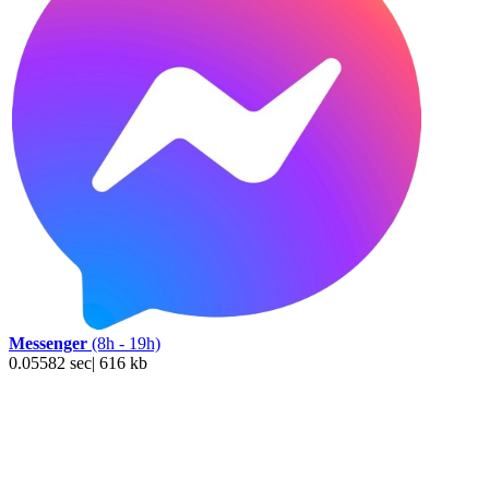
Messenger
(8h - 19h)
0.05582 sec| 616 kb