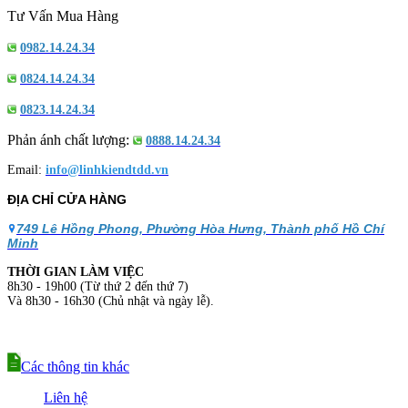
Tư Vấn Mua Hàng
0982.14.24.34
0824.14.24.34
0823.14.24.34
Phản ánh chất lượng:
0888.14.24.34
Email:
info@linhkiendtdd.vn
ĐỊA CHỈ CỬA HÀNG
749 Lê Hồng Phong, Phường Hòa Hưng, Thành phố Hồ Chí
Minh
THỜI GIAN LÀM VIỆC
8h30 - 19h00 (Từ thứ 2 đến thứ 7)
Và 8h30 - 16h30 (Chủ nhật và ngày lễ).
Các thông tin khác
Liên hệ