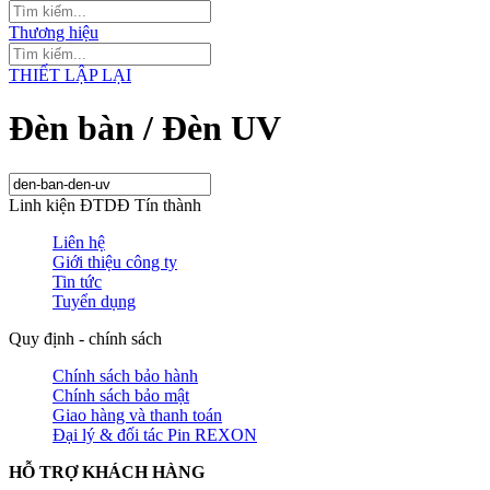
Thương hiệu
THIẾT LẬP LẠI
Đèn bàn / Đèn UV
Linh kiện ĐTDĐ Tín thành
Liên hệ
Giới thiệu công ty
Tin tức
Tuyển dụng
Quy định - chính sách
Chính sách bảo hành
Chính sách bảo mật
Giao hàng và thanh toán
Đại lý & đối tác Pin REXON
HỖ TRỢ KHÁCH HÀNG