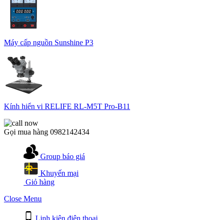
Máy cấp nguồn Sunshine P3
Kính hiển vi RELIFE RL-M5T Pro-B11
Gọi mua hàng
0982142434
Group báo giá
Khuyến mại
Giỏ hàng
Close Menu
Linh kiện điện thoại