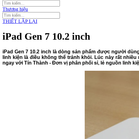
Thương hiệu
THIẾT LẬP LẠI
iPad Gen 7 10.2 inch
iPad Gen 7 10.2 inch là dòng sản phẩm được người dùng đ
linh kiện là điều không thể tránh khỏi. Lúc này rất nhi
ngay với Tín Thành - Đơn vị phân phối sỉ, lẻ nguồn linh ki