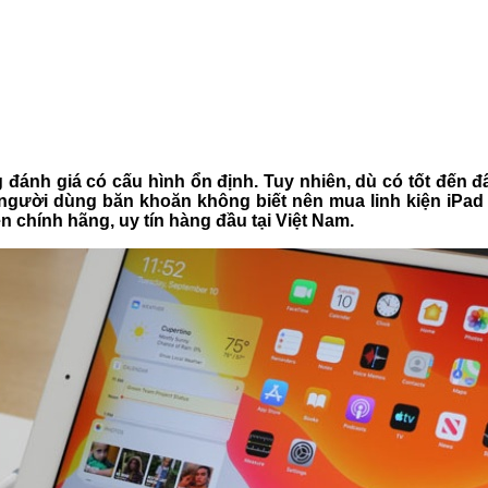
ánh giá có cấu hình ổn định. Tuy nhiên, dù có tốt đến đâ
ều người dùng băn khoăn không biết nên mua linh kiện iPad
ện chính hãng, uy tín hàng đầu tại Việt Nam.