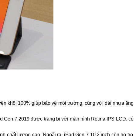
yên khối 100% giúp bảo vệ môi trường, cùng với dải nhựa ăng
Pad Gen 7 2019 được trang bị với màn hình Retina IPS LCD, có
h chất lượng cao. Ngoài ra, iPad Gen 7 10.2 inch còn hỗ trợ