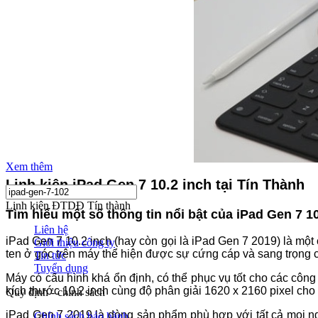
Xem thêm
Linh kiện iPad Gen 7 10.2 inch tại Tín Thành
Linh kiện ĐTDĐ Tín thành
Tìm hiểu một số thông tin nổi bật của iPad Gen 7 10
Liên hệ
iPad Gen 7 10.2 inch (hay còn gọi là iPad Gen 7 2019) là m
Giới thiệu công ty
ten ở góc trên máy thể hiện được sự cứng cáp và sang trọng
Tin tức
Tuyển dụng
Máy có cấu hình khá ổn định, có thể phục vụ tốt cho các côn
kích thước 10.2 inch cùng độ phân giải 1620 x 2160 pixel cho 
Quy định - chính sách
iPad Gen 7 2019 là dòng sản phẩm phù hợp với tất cả mọi ng
Chính sách bảo hành