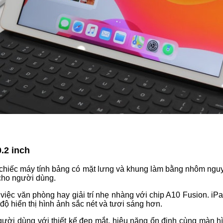
.2 inch
ột chiếc máy tính bảng có mặt lưng và khung làm bằng nhôm ngu
 cho người dùng.
g việc văn phòng hay giải trí nhẹ nhàng với chip A10 Fusion. i
độ hiển thị hình ảnh sắc nét và tươi sáng hơn.
ười dùng với thiết kế đẹp mắt, hiệu năng ổn định cùng màn hìn