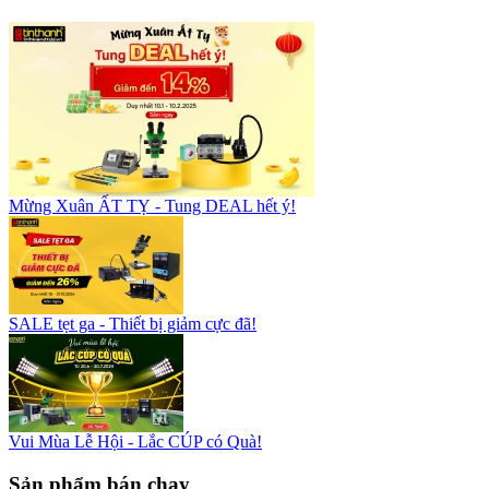
Mừng Xuân ẤT TỴ - Tung DEAL hết ý!
SALE tẹt ga - Thiết bị giảm cực đã!
Vui Mùa Lễ Hội - Lắc CÚP có Quà!
Sản phẩm bán chạy