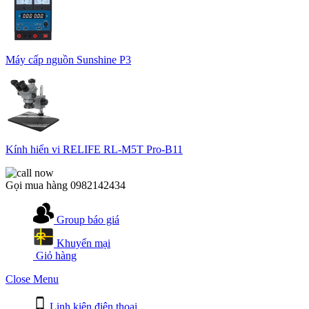
Máy cấp nguồn Sunshine P3
Kính hiển vi RELIFE RL-M5T Pro-B11
Gọi mua hàng
0982142434
Group báo giá
Khuyến mại
Giỏ hàng
Close Menu
Linh kiện điện thoại