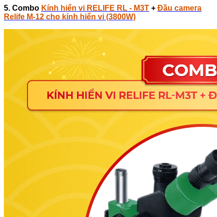
5. Combo
Kính hiển vi RELIFE RL - M3T
+
Đầu camera
Relife M-12 cho kính hiển vi (3800W)