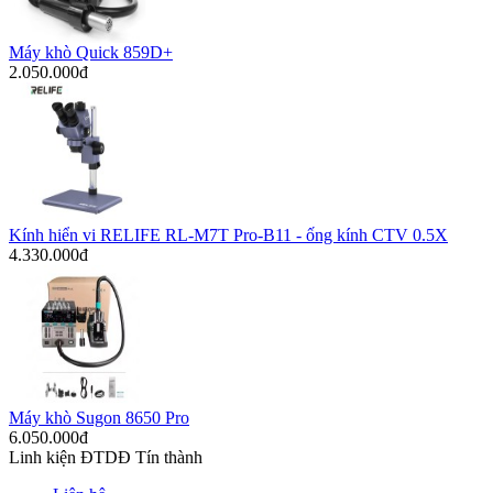
Máy khò Quick 859D+
2.050.000đ
Kính hiển vi RELIFE RL-M7T Pro-B11 - ống kính CTV 0.5X
4.330.000đ
Máy khò Sugon 8650 Pro
6.050.000đ
Linh kiện ĐTDĐ Tín thành