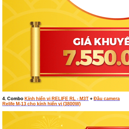
4. Combo
Kính hiển vi RELIFE RL - M3T
+
Đầu camera
Relife M-13 cho kính hiển vi (3800W)