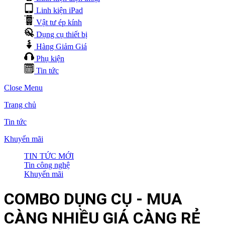
Linh kiện iPad
Vật tư ép kính
Dụng cụ thiết bị
Hàng Giảm Giá
Phụ kiện
Tin tức
Close Menu
Trang chủ
Tin tức
Khuyến mãi
TIN TỨC MỚI
Tin công nghệ
Khuyến mãi
COMBO DỤNG CỤ - MUA
CÀNG NHIỀU GIÁ CÀNG RẺ