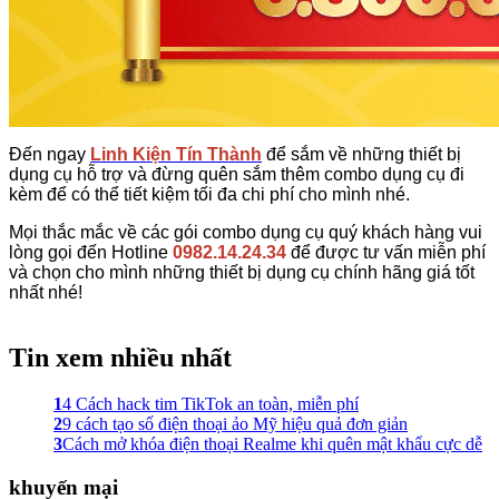
Đến ngay
Linh Kiện Tín Thành
để sắm về những thiết bị
dụng cụ hỗ trợ và đừng quên sắm thêm combo dụng cụ đi
kèm để có thể tiết kiệm tối đa chi phí cho mình nhé.
Mọi thắc mắc về các gói combo dụng cụ quý khách hàng vui
lòng gọi đến Hotline
0982.14.24.34
để được tư vấn miễn phí
và chọn cho mình những thiết bị dụng cụ chính hãng giá tốt
nhất nhé!
Tin xem nhiều nhất
1
4 Cách hack tim TikTok an toàn, miễn phí
2
9 cách tạo số điện thoại ảo Mỹ hiệu quả đơn giản
3
Cách mở khóa điện thoại Realme khi quên mật khẩu cực dễ
khuyến mại