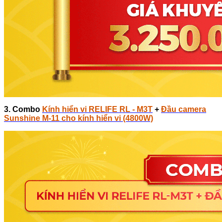
3. Combo
Kính hiển vi RELIFE RL - M3T
+
Đầu camera
Sunshine M-11 cho kính hiển vi (4800W)