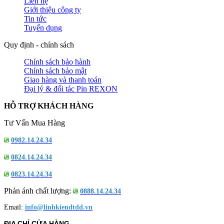
Liên hệ
Giới thiệu công ty
Tin tức
Tuyển dụng
Quy định - chính sách
Chính sách bảo hành
Chính sách bảo mật
Giao hàng và thanh toán
Đại lý & đối tác Pin REXON
HỖ TRỢ KHÁCH HÀNG
Tư Vấn Mua Hàng
0982.14.24.34
0824.14.24.34
0823.14.24.34
Phản ánh chất lượng:
0888.14.24.34
Email:
info@linhkiendtdd.vn
ĐỊA CHỈ CỬA HÀNG