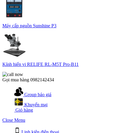
Máy cấp nguồn Sunshine P3
Kính hiển vi RELIFE RL-M5T Pro-B11
Gọi mua hàng
0982142434
Group báo giá
Khuyến mại
Giỏ hàng
Close Menu
Linh kiện điện thoại