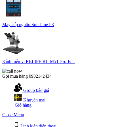
Máy cấp nguồn Sunshine P3
Kính hiển vi RELIFE RL-M5T Pro-B11
Gọi mua hàng
0982142434
Group báo giá
Khuyến mại
Giỏ hàng
Close Menu
Linh kiện điện thoại