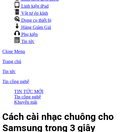
Linh kiện iPad
Vật tư ép kính
Dụng cụ thiết bị
Hàng Giảm Giá
Phụ kiện
Tin tức
Close Menu
Trang chủ
Tin tức
Tin công nghệ
TIN TỨC MỚI
Tin công nghệ
Khuyến mãi
Cách cài nhạc chuông cho
Samsung trong 3 giây