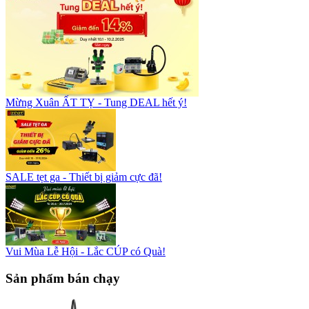
Mừng Xuân ẤT TỴ - Tung DEAL hết ý!
SALE tẹt ga - Thiết bị giảm cực đã!
Vui Mùa Lễ Hội - Lắc CÚP có Quà!
Sản phẩm bán chạy