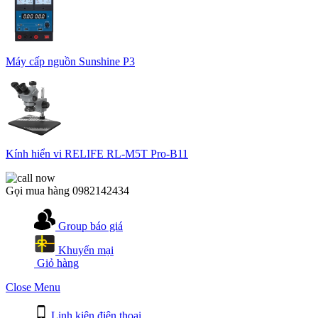
Máy cấp nguồn Sunshine P3
Kính hiển vi RELIFE RL-M5T Pro-B11
Gọi mua hàng
0982142434
Group báo giá
Khuyến mại
Giỏ hàng
Close Menu
Linh kiện điện thoại