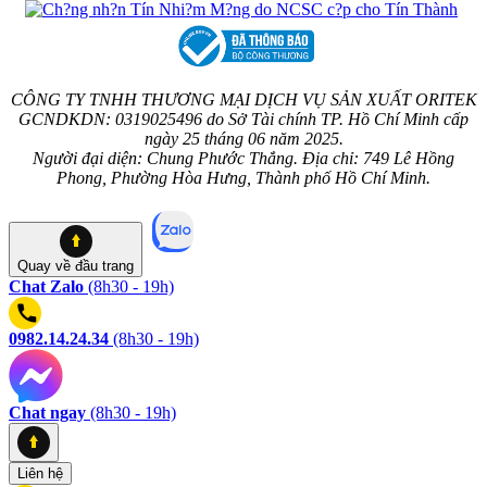
CÔNG TY TNHH THƯƠNG MẠI DỊCH VỤ SẢN XUẤT ORITEK
GCNDKDN: 0319025496 do Sở Tài chính TP. Hồ Chí Minh cấp
ngày 25 tháng 06 năm 2025.
Người đại diện: Chung Phước Thắng. Địa chỉ: 749 Lê Hồng
Phong, Phường Hòa Hưng, Thành phố Hồ Chí Minh.
Quay về
đầu trang
Chat Zalo
(8h30 - 19h)
0982.14.24.34
(8h30 - 19h)
Chat ngay
(8h30 - 19h)
Liên hệ