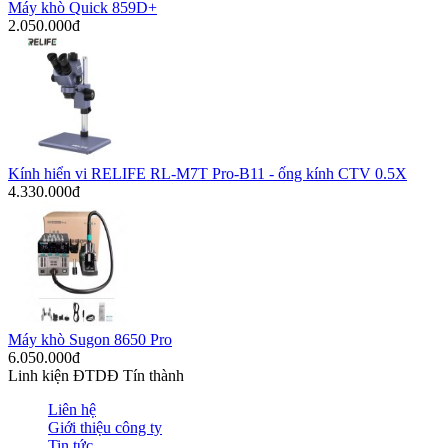
Máy khò Quick 859D+
2.050.000đ
Kính hiển vi RELIFE RL-M7T Pro-B11 - ống kính CTV 0.5X
4.330.000đ
Máy khò Sugon 8650 Pro
6.050.000đ
Linh kiện ĐTDĐ Tín thành
Liên hệ
Giới thiệu công ty
Tin tức