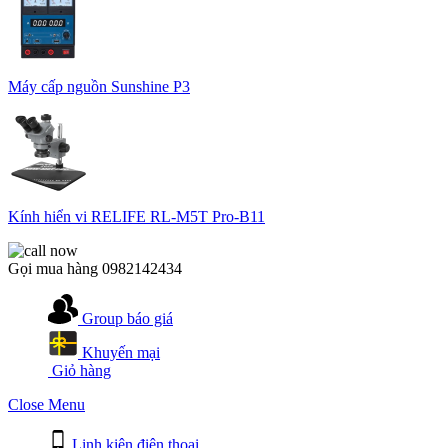
Máy cấp nguồn Sunshine P3
Kính hiển vi RELIFE RL-M5T Pro-B11
Gọi mua hàng
0982142434
Group báo giá
Khuyến mại
Giỏ hàng
Close Menu
Linh kiện điện thoại