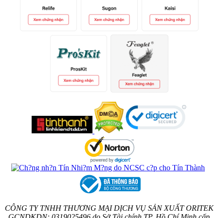
CÔNG TY TNHH THƯƠNG MẠI DỊCH VỤ SẢN XUẤT ORITEK
GCNDKDN: 0319025496 do Sở Tài chính TP. Hồ Chí Minh cấp