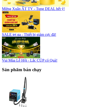
Mừng Xuân ẤT TỴ - Tung DEAL hết ý!
SALE tẹt ga - Thiết bị giảm cực đã!
Vui Mùa Lễ Hội - Lắc CÚP có Quà!
Sản phẩm bán chạy