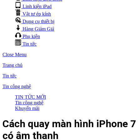
Linh kiện iPad
Vật tư ép kính
Dụng cụ thiết bị
Hàng Giảm Giá
Phụ kiện
Tin tức
Close Menu
Trang chủ
Tin tức
Tin công nghệ
TIN TỨC MỚI
Tin công nghệ
Khuyến mãi
Cách quay màn hình iPhone 7
có âm thanh