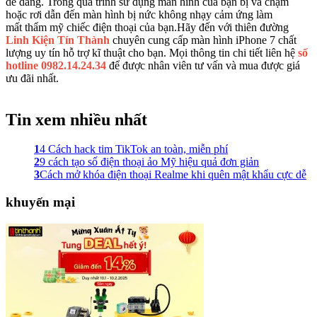
dễ dàng. Trong quá trình sử dụng màn hình của bạn bị va chạm
hoặc rơi dẫn đến màn hình bị nức không nhạy cảm ứng làm
mất thẩm mỹ chiếc điện thoại của bạn.Hãy đến với thiên đường
Linh Kiện Tín Thành
chuyên cung cấp màn hình iPhone 7 chất
lượng uy tín hỗ trợ kĩ thuật cho bạn. Mọi thông tin chi tiết liên hệ
số
hotline 0982.14.24.34
để được nhân viên tư vấn và mua được giá
ưu đãi nhất.
Tin xem nhiều nhất
1
4 Cách hack tim TikTok an toàn, miễn phí
2
9 cách tạo số điện thoại ảo Mỹ hiệu quả đơn giản
3
Cách mở khóa điện thoại Realme khi quên mật khẩu cực dễ
khuyến mại