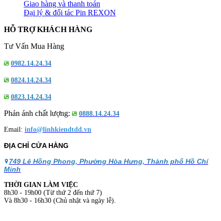
Giao hàng và thanh toán
Đại lý & đối tác Pin REXON
HỖ TRỢ KHÁCH HÀNG
Tư Vấn Mua Hàng
0982.14.24.34
0824.14.24.34
0823.14.24.34
Phản ánh chất lượng:
0888.14.24.34
Email:
info@linhkiendtdd.vn
ĐỊA CHỈ CỬA HÀNG
749 Lê Hồng Phong, Phường Hòa Hưng, Thành phố Hồ Chí
Minh
THỜI GIAN LÀM VIỆC
8h30 - 19h00 (Từ thứ 2 đến thứ 7)
Và 8h30 - 16h30 (Chủ nhật và ngày lễ).