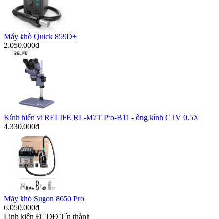
Máy khò Quick 859D+
2.050.000đ
Kính hiển vi RELIFE RL-M7T Pro-B11 - ống kính CTV 0.5X
4.330.000đ
Máy khò Sugon 8650 Pro
6.050.000đ
Linh kiện ĐTDĐ Tín thành