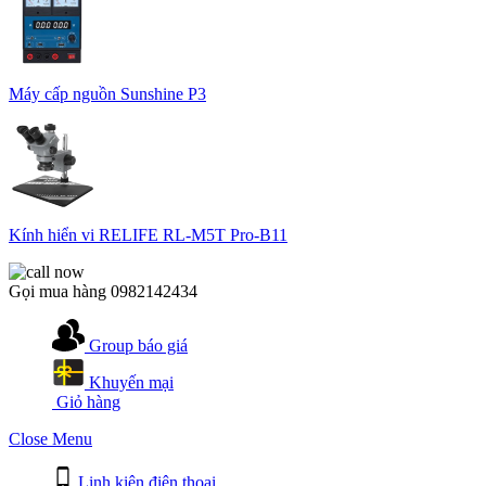
Máy cấp nguồn Sunshine P3
Kính hiển vi RELIFE RL-M5T Pro-B11
Gọi mua hàng
0982142434
Group báo giá
Khuyến mại
Giỏ hàng
Close Menu
Linh kiện điện thoại