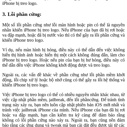
iPhone bị treo logo.
3. Lỗi phần cứng:
Một số lỗi phần cứng như lỗi màn hình hoặc pin có thể là nguyên
nhân khiến iPhone bị treo logo. Nếu iPhone của bạn đã bị rơi hoặc
va đập mạnh, hoặc đã bị nước vào thì có thể gây ra lỗi phần cứng và
khiến iPhone treo logo.
Ví dụ, nếu màn hình bị hỏng, điều này có thể dẫn đến việc không
hiển thị hình ảnh hoặc hiển thị một cách không đúng đắn, làm cho
iPhone bị treo logo. Hoặc nếu pin của bạn bị hư hỏng, điều này có
thể dẫn đến việc iPhone không khởi động được và treo logo.
Ngoài ra, các vấn đề khác về phần cứng như lỗi phần mềm khởi
động, lỗi chip xử lý hoặc bộ nhớ cũng có thể gây ra lỗi hệ thống và
khiến iPhone bị treo logo.
Việc iPhone bị treo logo có thể có nhiều nguyên nhân khác nhau, từ
việc cập nhật phần mềm, jailbreak, đến lỗi phầncứng. Để tránh tình
trạng này xảy ra, bạn nên luôn cập nhật phiên bản iOS mới nhất và
tránh việc jailbreak iPhone của mình. Nếu iPhone của bạn đã bị rơi
hoặc va đập mạnh, bạn cần kiểm tra kỹ càng để đảm bảo rằng
không có lỗi phần cứng nào xảy ra. Ngoài ra, bạn cũng nên đảm
bảo rằng các ứng dụng và tweak mà bạn cài đặt đều được tải từ các