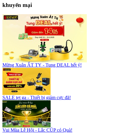
khuyến mại
Mừng Xuân ẤT TỴ - Tung DEAL hết ý!
SALE tẹt ga - Thiết bị giảm cực đã!
Vui Mùa Lễ Hội - Lắc CÚP có Quà!