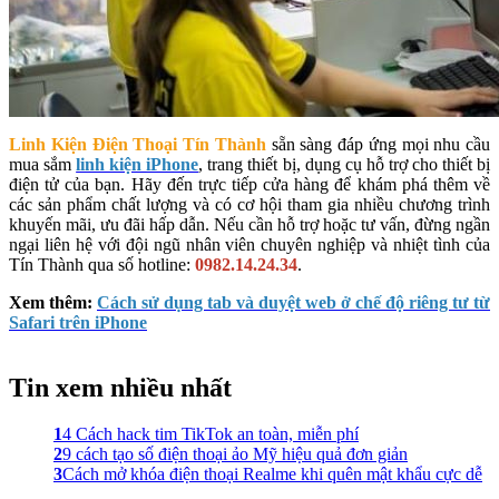
Linh Kiện Điện Thoại Tín Thành
sẵn sàng đáp ứng mọi nhu cầu
mua sắm
linh kiện iPhone
, trang thiết bị, dụng cụ hỗ trợ cho thiết bị
điện tử của bạn. Hãy đến trực tiếp cửa hàng để khám phá thêm về
các sản phẩm chất lượng và có cơ hội tham gia nhiều chương trình
khuyến mãi, ưu đãi hấp dẫn. Nếu cần hỗ trợ hoặc tư vấn, đừng ngần
ngại liên hệ với đội ngũ nhân viên chuyên nghiệp và nhiệt tình của
Tín Thành qua số hotline:
0982.14.24.34
.
Xem thêm:
Cách sử dụng tab và duyệt web ở chế độ riêng tư từ
Safari trên iPhone
Tin xem nhiều nhất
1
4 Cách hack tim TikTok an toàn, miễn phí
2
9 cách tạo số điện thoại ảo Mỹ hiệu quả đơn giản
3
Cách mở khóa điện thoại Realme khi quên mật khẩu cực dễ