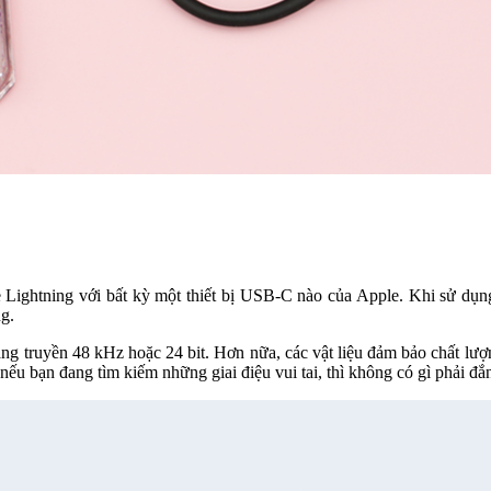
he Lightning với bất kỳ một thiết bị USB-C nào của Apple. Khi sử dụ
g.
ng truyền 48 kHz hoặc 24 bit. Hơn nữa, các vật liệu đảm bảo chất lư
nếu bạn đang tìm kiếm những giai điệu vui tai, thì không có gì phải đắ