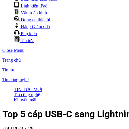
Linh kiện iPad
Vật tư ép kính
Dụng cụ thiết bị
Hàng Giảm Giá
Phụ kiện
Tin tức
Close Menu
Trang chủ
Tin tức
Tin công nghệ
TIN TỨC MỚI
Tin công nghệ
Khuyến mãi
Top 5 cáp USB-C sang Lightni
31/01/2023
2728