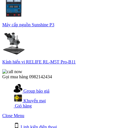
Máy cấp nguồn Sunshine P3
Kính hiển vi RELIFE RL-M5T Pro-B11
Gọi mua hàng
0982142434
Group báo giá
Khuyến mại
Giỏ hàng
Close Menu
Linh kiện điện thoại