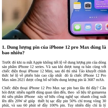
1. Dung lượng pin của iPhone 12 pro Max dùng là
bao nhiêu?
Trước đó khi ra mắt Apple không tiết lộ về dung lượng pin của dòng
sản phẩm iPhone 12 series. Và sau khi được tung ra bán cùng với
chiếc điện thoại iPhone 12 Mini, sau đó thì nhà Táo khuyết chính
thức hé lộ về phiên bản cao cấp nhất đó là chiếc iPhone 12 Pro
Max năm 2021 được công bố sở hữu dung lượng pin là 3687 mAh.
Chiếc điện thoại iPhone 12 Pro Max sạc pin bao lâu thì đây? Câu
hỏi được nhiều người dùng quan tâm đến, theo số liệu từ gsmarena
thì siêu phẩm iPhone này sở hữu công nghệ sạc nhanh công suất
lên đến 20W sẽ giúp thiết bị sạc đầy pin 50% chỉ trong vòng 30
phút, và sau 60 phút sẽ đầy 100% pin. Tuy nhiên đây chỉ là lý