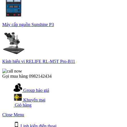
Máy cấp nguồn Sunshine P3
Kính hiển vi RELIFE RL-M5T Pro-B11
Gọi mua hàng
0982142434
Group báo giá
Khuyến mại
Giỏ hàng
Close Menu
Linh kiện điện thoại