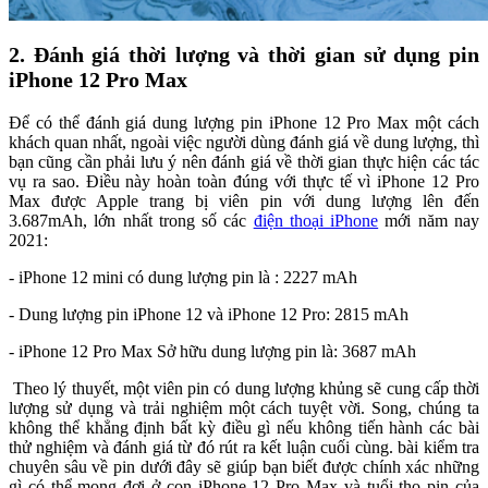
2. Đánh giá thời lượng và thời gian sử dụng pin
iPhone 12 Pro Max
Để có thể đánh giá dung lượng pin iPhone 12 Pro Max một cách
khách quan nhất, ngoài việc người dùng đánh giá về dung lượng, thì
bạn cũng cần phải lưu ý nên đánh giá về thời gian thực hiện các tác
vụ ra sao. Điều này hoàn toàn đúng với thực tế vì iPhone 12 Pro
Max được Apple trang bị viên pin với dung lượng lên đến
3.687mAh, lớn nhất trong số các
điện thoại iPhone
mới năm nay
2021:
- iPhone 12 mini có dung lượng pin là : 2227 mAh
- Dung lượng pin iPhone 12 và iPhone 12 Pro: 2815 mAh
- iPhone 12 Pro Max Sở hữu dung lượng pin là: 3687 mAh
Theo lý thuyết, một viên pin có dung lượng khủng sẽ cung cấp thời
lượng sử dụng và trải nghiệm một cách tuyệt vời. Song, chúng ta
không thể khẳng định bất kỳ điều gì nếu không tiến hành các bài
thử nghiệm và đánh giá từ đó rút ra kết luận cuối cùng. bài kiểm tra
chuyên sâu về pin dưới đây sẽ giúp bạn biết được chính xác những
gì có thể mong đợi ở con iPhone 12 Pro Max và tuổi thọ pin của